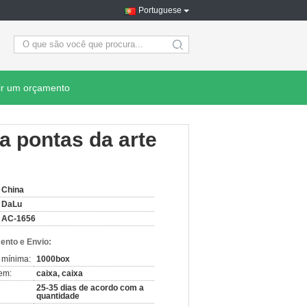
Portuguese
search
ir um orçamento
a pontas da arte
China
DaLu
AC-1656
nto e Envio:
 mínima:
1000box
em:
caixa, caixa
25-35 dias de acordo com a
quantidade