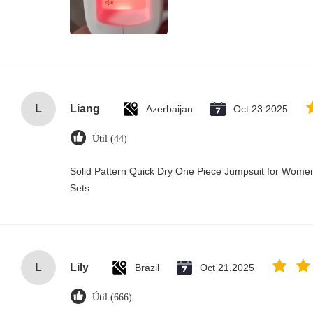
L
Liang
Azerbaijan
Oct 23.2025
Útil (44)
Solid Pattern Quick Dry One Piece Jumpsuit for Wo
Sets
L
Lily
Brazil
Oct 21.2025
Útil (666)