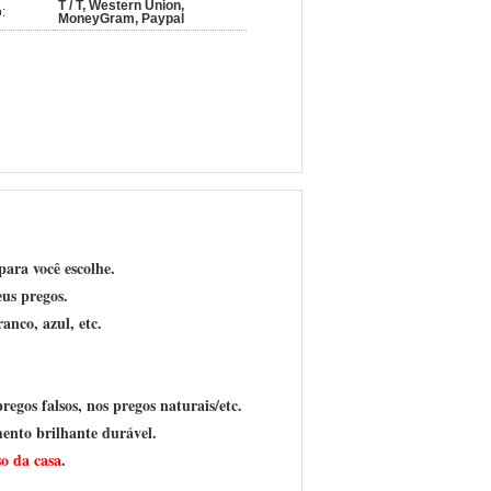
T / T, Western Union,
:
MoneyGram, Paypal
para você escolhe.
us pregos.
anco, azul, etc.
egos falsos, nos pregos naturais/etc.
ento brilhante durável.
so da casa
.