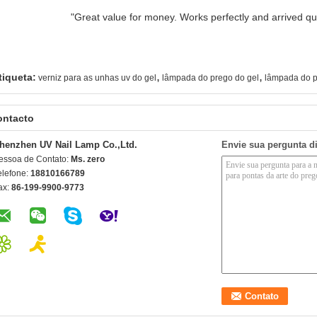
"Great value for money. Works perfectly and arrived quic
,
,
tiqueta:
verniz para as unhas uv do gel
lâmpada do prego do gel
lâmpada do 
ontacto
henzhen UV Nail Lamp Co.,Ltd.
Envie sua pergunta d
essoa de Contato:
Ms. zero
elefone:
18810166789
ax:
86-199-9900-9773