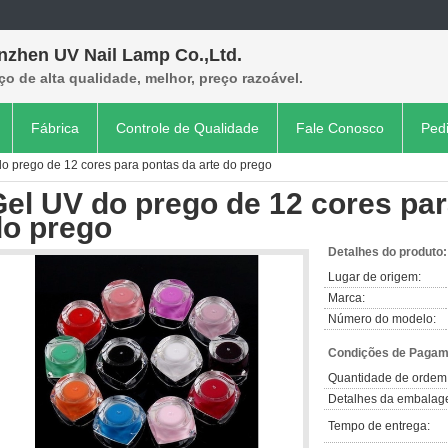
nzhen UV Nail Lamp Co.,Ltd.
ço de alta qualidade, melhor, preço razoável.
Fábrica
Controle de Qualidade
Fale Conosco
Ped
o prego de 12 cores para pontas da arte do prego
el UV do prego de 12 cores par
do prego
Detalhes do produto:
Lugar de origem:
Marca:
Número do modelo:
Condições de Pagame
Quantidade de ordem
Detalhes da embalag
Tempo de entrega: