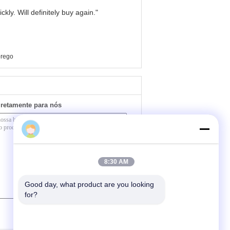
kly. Will definitely buy again."
prego
iretamente para nós
Yalam
8:30 AM
Good day, what product are you looking 
for?
(
0
/ 3000)