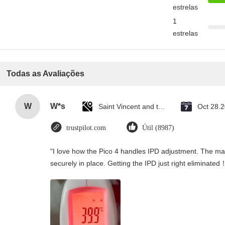
estrelas
1
estrelas
Todas as Avaliações
W
W*s
Saint Vincent and the Grenadines
Oct 28.
trustpilot.com
Útil (8987)
"I love how the Pico 4 handles IPD adjustment. The manu
securely in place. Getting the IPD just right eliminated