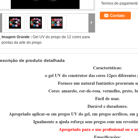
Termos de pagamento
Contato
Imagem Grande :
Gel UV do prego de 12 cores para
pontas da arte do prego
escrição de produto detalhada
Características:
o gel UV do construtor das cores 12pcs diferentes 
Fornece um natural fantástico procuram se
Cores: amarelo, cor-de-rosa, vermelho, preto, br
Fácil de usar.
Durável e duradouro.
Apropriado aplicar-se em pregos UV do gel, em pregos acrílicos, em pr
Igualmente a ajuda reforça seus pregos com um revestim
Apropriado para o uso profissional ou o u
Especificações: