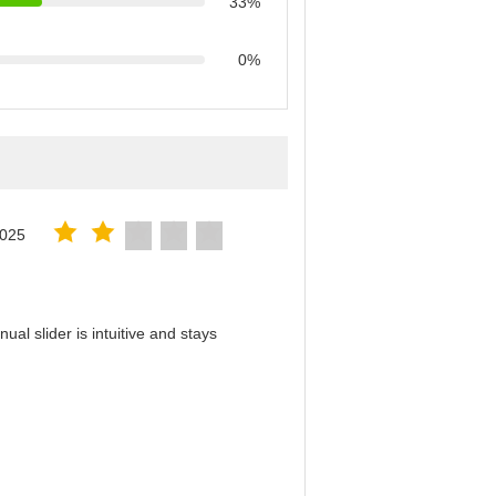
33%
0%
2025
al slider is intuitive and stays
！