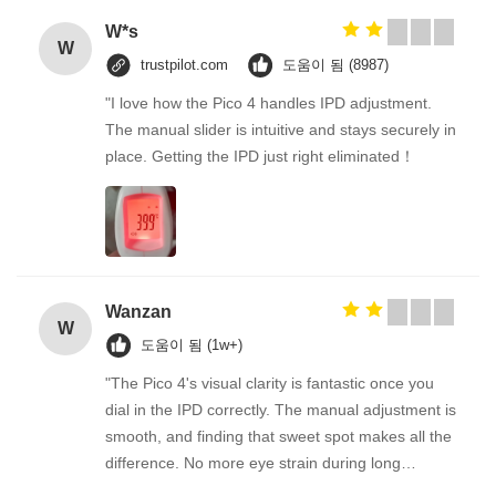
W*s
W
trustpilot.com
도움이 됨 (8987)
"I love how the Pico 4 handles IPD adjustment.
The manual slider is intuitive and stays securely in
place. Getting the IPD just right eliminated！
Wanzan
W
도움이 됨 (1w+)
"The Pico 4's visual clarity is fantastic once you
dial in the IPD correctly. The manual adjustment is
smooth, and finding that sweet spot makes all the
difference. No more eye strain during long
sessions. Highly recommend taking the time to set