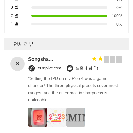
3 별
0%
2 별
100%
1 별
0%
전체 리뷰
Songshang
S
trustpilot.com
도움이 됨 (1)
"Setting the IPD on my Pico 4 was a game-
changer! The three physical presets cover most
ranges, and the difference in sharpness is
noticeable.