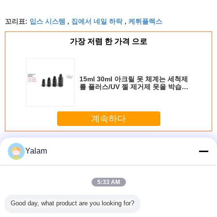
it up properly!""The Pico 4's visual clarity is
입스 시스템
집에서 네일 하락
케뤼플렉스
fantastic once you dial in the IPD correctly. The
꼬리표:
,
,
manual adjustment is smooth, and finding that
가장 저렴 한 가격 으로
sweet spot makes all the difference. No more eye
strain during long sessions. Highly recommend
taking the time to set it up properly!""The Pico 4's
visual clarity is fantastic once you dial in the IPD
15ml 30ml 아크릴 못 체계는 세척제
를 플러스/UV 젤 제거제 못을 박습니
correctly. The manual adjustment is smooth, and
다
finding that sweet spot makes all the difference.
No more eye strain during long sessions. Highly
계속하다
recommend taking the time to set it up
properly!""The Pico 4's visual clarity is fantastic
아크릴 못 체계
더 많은 것
once you dial in the IPD correctly. The manual
Yalam
adjustment is smooth, and finding that sweet spot
makes all the difference. No more eye strain
5:33 AM
during long sessions. Highly r
 위한 아
투명한 스카이라이
아크릴 매니큐어
래커를 칠하는/개
아크릴 물
Good day, what product are you looking for?
팁을 그리
트 상업적인 온실
진열대 선반 - (수
인 배려를 위한 로
아크릴 
로운 훈장
폴리탄산염 구렁
평) 3 4 6 층
션 모자를 가진 화
전