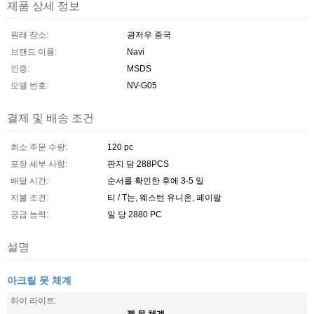
제품 상세 정보
원래 장소:
광저우 중국
브랜드 이름:
Navi
인증:
MSDS
모델 번호:
NV-G05
결제 및 배송 조건
최소 주문 수량:
120 pc
포장 세부 사항:
판지 당 288PCS
배달 시간:
순서를 확인한 후에 3-5 일
지불 조건:
티 / T는, 웨스턴 유니온, 페이팔
공급 능력:
일 당 2880 PC
설명
아크릴 못 체계
하이 라이트:
젤 못 체계