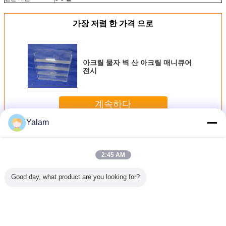
가장 저렴 한 가격 으로
아크릴 물자 벽 산 아크릴 매니큐어
전시
계속하다
Yalam
아크릴 못 체계
더 많은 것
2:45 AM
Good day, what product are you looking for?
 위한 아
투명한 스카이라이
아크릴 매니큐어
래커를 칠하는/개
아크릴 물
팁을 그리
트 상업적인 온실
진열대 선반 - (수
인 배려를 위한 로
아크릴 
로운 훈장
폴리탄산염 구렁
평) 3 4 6 층
션 모자를 가진 화
전
장 Uv 입히는
장용 유리병을 그
렸습니다