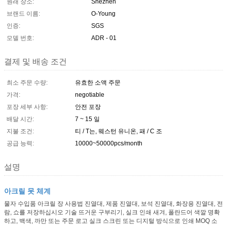
원래 장소:
Shezhen
브랜드 이름:
O-Young
인증:
SGS
모델 번호:
ADR - 01
결제 및 배송 조건
최소 주문 수량:
유효한 소액 주문
가격:
negotiable
포장 세부 사항:
안전 포장
배달 시간:
7 ~ 15 일
지불 조건:
티 / T는, 웨스턴 유니온, 패 / C 조
공급 능력:
10000~50000pcs/month
설명
아크릴 못 체계
물자 수입품 아크릴 장 사용법 진열대, 제품 진열대, 보석 진열대, 화장용 진열대, 전
람, 쇼를 저장하십시오 기술 뜨거운 구부리기, 실크 인쇄 새겨, 폴란드어 색깔 명확
하고, 백색, 까만 또는 주문 로고 실크 스크린 또는 디지털 방식으로 인쇄 MOQ 소