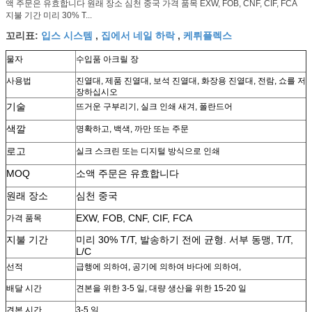
액 주문은 유효합니다 원래 장소 심천 중국 가격 품목 EXW, FOB, CNF, CIF, FCA
지불 기간 미리 30% T...
입스 시스템
집에서 네일 하락
케뤼플렉스
꼬리표:
,
,
물자
수입품 아크릴 장
사용법
진열대, 제품 진열대, 보석 진열대, 화장용 진열대, 전람, 쇼를 저
장하십시오
기술
뜨거운 구부리기, 실크 인쇄 새겨, 폴란드어
색깔
명확하고, 백색, 까만 또는 주문
로고
실크 스크린 또는 디지털 방식으로 인쇄
MOQ
소액 주문은 유효합니다
원래 장소
심천 중국
EXW, FOB, CNF, CIF, FCA
가격 품목
지불 기간
미리 30% T/T, 발송하기 전에 균형. 서부 동맹, T/T,
L/C
선적
급행에 의하여, 공기에 의하여 바다에 의하여,
배달 시간
견본을 위한 3-5 일, 대량 생산을 위한 15-20 일
견본 시간
3-5 일