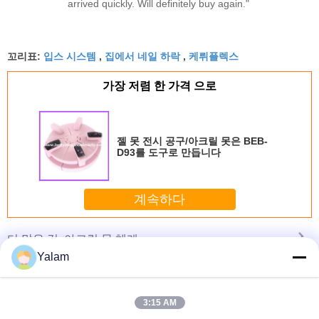
arrived quickly. Will definitely buy again."
입스 시스템
집에서 네일 하락
케뤼플렉스
꼬리표:
,
,
가장 저렴 한 가격 으로
젤 못 전시 공구/아크릴 못은 BEB-
D93를 도구로 만듭니다
계속하다
아크릴 못 체계
더 많은 것
Yalam
3:15 AM
parent
아크릴 매니큐어
Lacquered /
116 Airbrush 3
아크릴 물