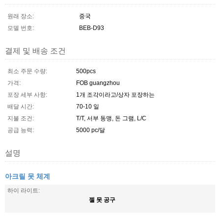
원래 장소:
중국
모델 번호:
BEB-D93
결제 및 배송 조건
최소 주문 수량:
500pcs
가격:
FOB guangzhou
포장 세부 사항:
1개 조각이라고/상자 포장하는
배달 시간:
70-10 일
지불 조건:
T/T, 서부 동맹, 돈 그램, L/C
공급 능력:
5000 pc/달
설명
아크릴 못 체계
하이 라이트:
젤 못 공구