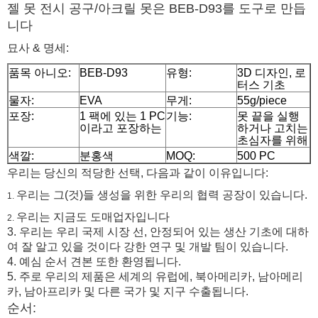
젤 못 전시 공구/아크릴 못은 BEB-D93를 도구로 만듭
니다
묘사 & 명세:
품목 아니오:
BEB-D93
유형:
3D 디자인, 로
터스 기초
물자:
EVA
무게:
55g/piece
포장:
1 팩에 있는 1 PC
기능:
못 끝을 실행
이라고 포장하는
하거나 고치는
초심자를 위해
색깔:
분홍색
MOQ:
500 PC
우리는 당신의 적당한 선택, 다음과 같이 이유입니다:
우리는 그(것)들 생성을 위한 우리의 협력 공장이 있습니다.
1.
우리는 지금도 도매업자입니다
2.
3. 우리는 우리 국제 시장 선, 안정되어 있는 생산 기초에 대하
여 잘 알고 있을 것이다 강한 연구 및 개발 팀이 있습니다.
4. 예심 순서 견본 또한 환영됩니다.
5. 주로 우리의 제품은 세계의 유럽에, 북아메리카, 남아메리
카, 남아프리카 및 다른 국가 및 지구 수출됩니다.
순서: