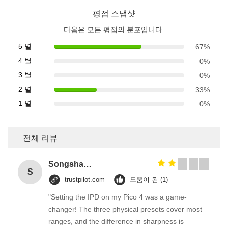
평점 스냅샷
다음은 모든 평점의 분포입니다.
5 별
67%
4 별
0%
3 별
0%
2 별
33%
1 별
0%
전체 리뷰
Songshang
S
trustpilot.com
도움이 됨 (1)
"Setting the IPD on my Pico 4 was a game-
changer! The three physical presets cover most
ranges, and the difference in sharpness is