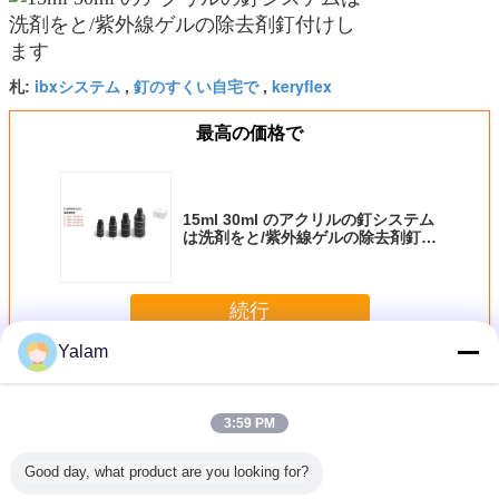
ibxシステム
釘のすくい自宅で
keryflex
札:
,
,
最高の価格で
15ml 30ml のアクリルの釘システム
は洗剤をと/紫外線ゲルの除去剤釘付
けします
続行
Yalam
アクリルの釘システム
多く
3:59 PM
Good day, what product are you looking for?
ためのア
透明な天窓の商業
アクリルのマニキ
ラッカーを塗られ
アクリル