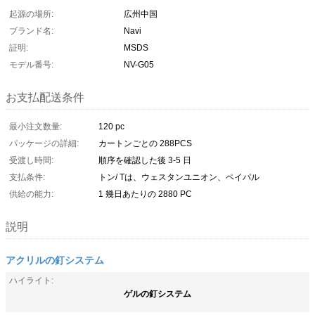
起源の場所:
広州中国
ブランド名:
Navi
証明:
MSDS
モデル番号:
NV-G05
お支払配送条件
最小注文数量:
120 pc
パッケージの詳細:
カートンごとの 288PCS
受渡し時間:
順序を確認した後 3-5 日
支払条件:
トン/ Tは、ウェスタンユニオン、ペイパル
供給の能力:
1 幾日あたりの 2880 PC
説明
アクリルの釘システム
ハイライト:
ゲルの釘システム