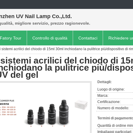
nzhen UV Nail Lamp Co.,Ltd.
qualità, migliore servizio, prezzo ragionevole.
Fatory Tour
Controllo di qualità
Contattaci
Richiedere u
i sistemi acrilici del chiodo di 15ml 30ml inchiodano la pulitrice più/dispositivo di 
 sistemi acrilici del chiodo di 1
nchiodano la pulitrice più/dispo
V del gel
Dettagli:
Luogo di origine:
Marca:
Certificazione:
Numero di modello:
Termini di pagamento
Quantità di ordine mi
Imballaggi particolari: