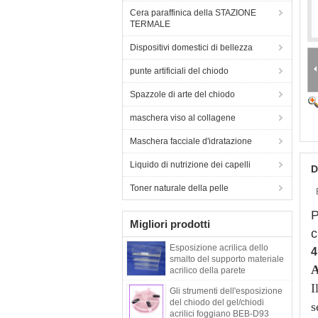
Cera paraffinica della STAZIONE
TERMALE
Dispositivi domestici di bellezza
punte artificiali del chiodo
Spazzole di arte del chiodo
maschera viso al collagene
Maschera facciale d'idratazione
Liquido di nutrizione dei capelli
D
Toner naturale della pelle
P
Migliori prodotti
c
Esposizione acrilica dello
4
smalto del supporto materiale
A
acrilico della parete
I
Gli strumenti dell'esposizione
del chiodo del gel/chiodi
s
acrilici foggiano BEB-D93