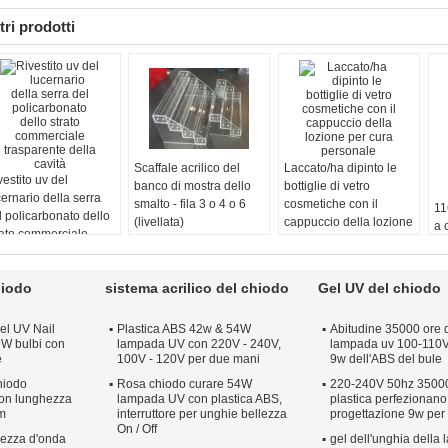
tri prodotti
Scaffale acrilico del
Laccato/ha dipinto le
vestito uv del
banco di mostra dello
bottiglie di vetro
cernario della serra
smalto - fila 3 o 4 o 6
cosmetiche con il
11
l policarbonato dello
(livellata)
cappuccio della lozione
a 
rato commerciale
per cura personale
inv
asparente della cavità
di
au
hiodo
sistema acrilico del chiodo
Gel UV del chiodo
va
de
el UV Nail
Plastica ABS 42w & 54W
Abitudine 35000 ore d
W bulbi con
lampada UV con 220V - 240V,
lampada uv 100-110V 
e
100V - 120V per due mani
9w dell'ABS del bule
hiodo
Rosa chiodo curare 54W
220-240V 50hz 35000
con lunghezza
lampada UV con plastica ABS,
plastica perfezionano
m
interruttore per unghie bellezza
progettazione 9w per i
On / Off
ezza d'onda
gel dell'unghia della