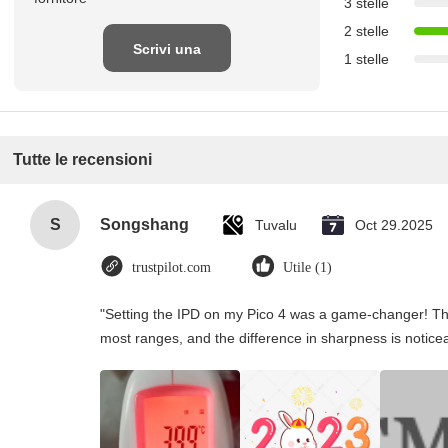
3 stelle
2 stelle
Scrivi una
1 stelle
recensione
Tutte le recensioni
S
Songshang
Tuvalu
Oct 29.2025
trustpilot.com
Utile (1)
"Setting the IPD on my Pico 4 was a game-changer! Th
most ranges, and the difference in sharpness is notice