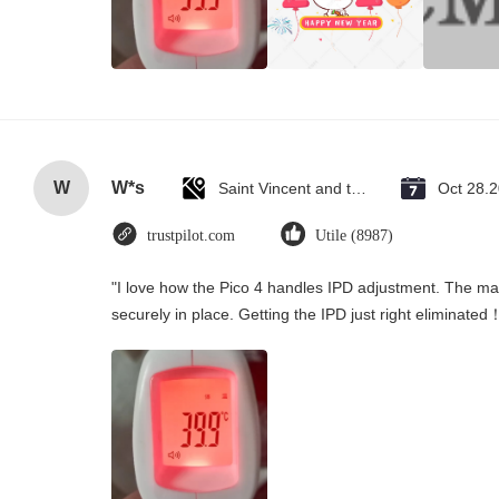
W
W*s
Saint Vincent and the Grenadines
Oct 28.
trustpilot.com
Utile (8987)
"I love how the Pico 4 handles IPD adjustment. The manu
securely in place. Getting the IPD just right eliminated