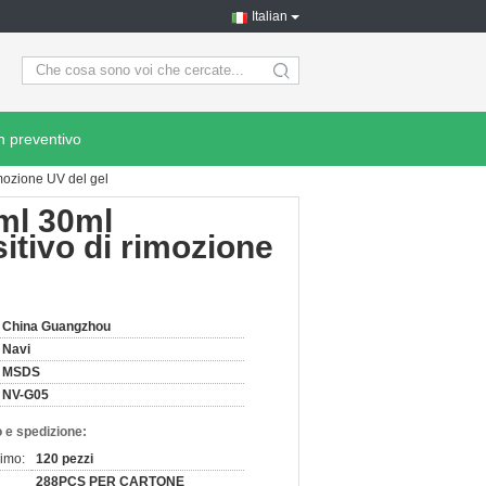
Italian
search
n preventivo
rimozione UV del gel
5ml 30ml
sitivo di rimozione
China Guangzhou
Navi
MSDS
NV-G05
 e spedizione:
nimo:
120 pezzi
288PCS PER CARTONE