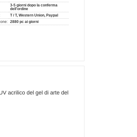
3-5 giorni dopo la conferma
dell'ordine
:
T / T, Western Union, Paypal
ione:
2880 pc ai giorni
UV acrilico del gel di arte del