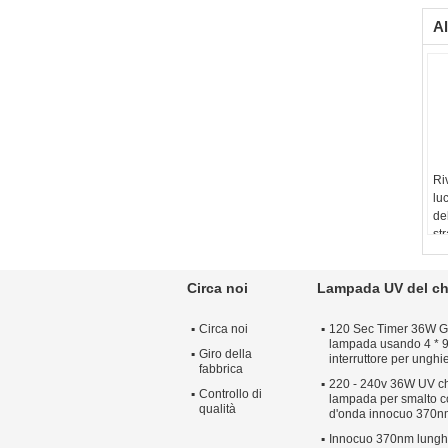
Al
Ri
lu
de
st
tr
Circa noi
Lampada UV del c
Circa noi
120 Sec Timer 36W G
lampada usando 4 * 9
Giro della
interruttore per unghi
fabbrica
220 - 240v 36W UV c
Controllo di
lampada per smalto 
qualità
d'onda innocuo 370n
Innocuo 370nm lungh