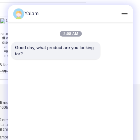
Yalam
2:08 AM
Good day, what product are you looking 
for?
PC/OEM acrilico
dell'autoadesivo
6 l'aerografo 3 foggia
specchio PMMA/di
coppa gli strumenti
PETG per la
isibili di verniciatura
decorazione
 disegno colorati
parete/dell'interno
tomobile di
Contattici
riegatura di modello
lla pompa
i rosa, bianco,
Contattici
60hz della plastica
Richieda una
citazione
 ore di ABS di
E-Mail
 la lampada uv di
l chiodo asciutto
Sitemap
 lampada uv di cura