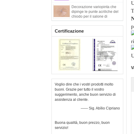
U
Decorazione variopinta che
T
dipinge le punte acriliche del
chiodo per il salone di
N
bellezza
p
Certificazione
V
Voglio dire che i vostri prodotti molto
buoni. Grazie per tutto il vostro
suggerimento, anche buon servizio di
assistenza al cliente.
—— Sig. Abílio Cipriano
Buona qualità, buon prezzo, buon
servizio!