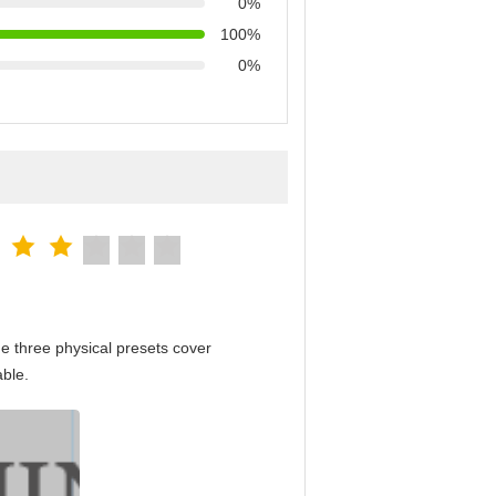
0%
100%
0%
e three physical presets cover
able.