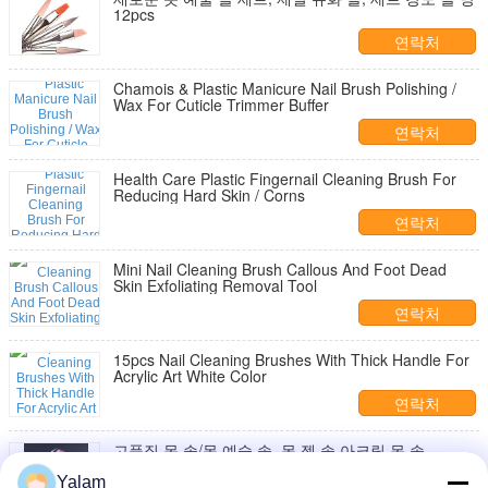
12pcs
연락처
Chamois & Plastic Manicure Nail Brush Polishing /
Wax For Cuticle Trimmer Buffer
연락처
Health Care Plastic Fingernail Cleaning Brush For
Reducing Hard Skin / Corns
연락처
Mini Nail Cleaning Brush Callous And Foot Dead
Skin Exfoliating Removal Tool
연락처
15pcs Nail Cleaning Brushes With Thick Handle For
Acrylic Art White Color
연락처
고품질 못 솔/못 예술 솔, 못 젤 솔 아크릴 못 솔
Yalam