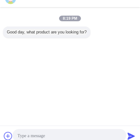
연락처
Manual Pedicure File Nail Art Cleaning Brushes In
8:19 PM
Pink , White , Black , Rose Red
연락처
Good day, what product are you looking for?
1 / 4
언어를 바꾸십시오
Korean
홈
|
우리에 대하여
|
연락주세요
|
사이트맵
|
개인정보 보호 정책
탁상용 전망
Copyright © 2012 - 2026 Shenzhen UV Nail Lamp Co.,Ltd..
All rights reserved. Developed by
ECER
견적 요청
문자 보내