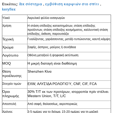
ibx σύστημα
εμβύθιση καρφιών στο σπίτι
Ετικέττες:
,
,
keryflex
Υλικό
Ακρυλικό φύλλο εισαγωγών
Χρήση
Η στάση επίδειξης καταστημάτων, στάση επίδειξης
προϊόντων, στάση επίδειξης κοσμήματος, καλλυντική στάση
επίδειξης, έκθεση, παρουσιάζει
Τεχνική
Γυαλίζοντας, χαράσσοντας, μετάξι-τυπώνοντας, καυτή κάμψη
Χρώμα
Σαφής, άσπρος, μαύρος ή συνήθεια
Λογότυπο
Οθόνη μεταξιού ή ψηφιακή εκτύπωση
MOQ
Η μικρή διαταγή είναι διαθέσιμη
Θέση
Shenzhen Κίνα
προέλευσης
EXW, ΑΛΥΣΊΔΑ ΡΟΛΟΓΙΟΎ, CNF, CIF, FCA
Στοιχείο τιμών
Όροι
30% T/T εκ των προτέρων, ισορροπία πρίν στέλνει.
πληρωμής
Western Union, T/T, L/C
Αποστολή
Από σαφή, θαλασσίως, αεροπορικώς
Χρόνος
3-5 ημέρες για το δείγμα, 15-20 ημέρες για τη μαζική