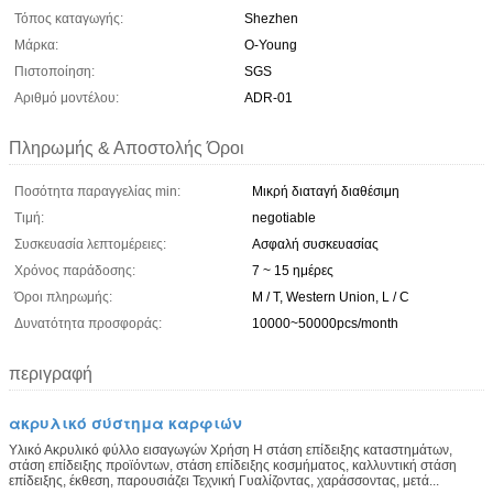
Τόπος καταγωγής:
Shezhen
Μάρκα:
O-Young
Πιστοποίηση:
SGS
Αριθμό μοντέλου:
ADR-01
Πληρωμής & Αποστολής Όροι
Ποσότητα παραγγελίας min:
Μικρή διαταγή διαθέσιμη
Τιμή:
negotiable
Συσκευασία λεπτομέρειες:
Ασφαλή συσκευασίας
Χρόνος παράδοσης:
7 ~ 15 ημέρες
Όροι πληρωμής:
Μ / Τ, Western Union, L / C
Δυνατότητα προσφοράς:
10000~50000pcs/month
περιγραφή
ακρυλικό σύστημα καρφιών
Υλικό Ακρυλικό φύλλο εισαγωγών Χρήση Η στάση επίδειξης καταστημάτων,
στάση επίδειξης προϊόντων, στάση επίδειξης κοσμήματος, καλλυντική στάση
επίδειξης, έκθεση, παρουσιάζει Τεχνική Γυαλίζοντας, χαράσσοντας, μετά...