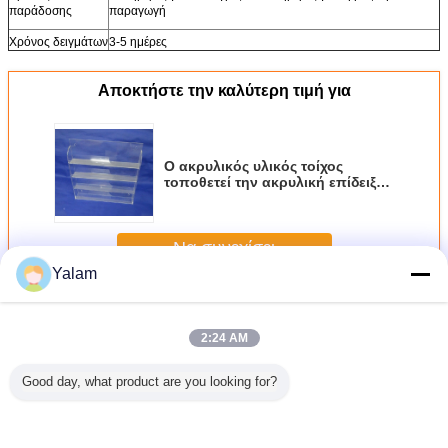
παράδοσης
παραγωγή
Χρόνος δειγμάτων
3-5 ημέρες
Αποκτήστε την καλύτερη τιμή για
Ο ακρυλικός υλικός τοίχος
τοποθετεί την ακρυλική επίδειξη
στιλβωτικής ουσίας καρφιών
Να συνεχίσει
Yalam
ακρυλικό σύστημα καρφιών
Περισσότεροι
2:24 AM
Good day, what product are you looking for?
χρωμη
Διαφανές
Ακρυλικό ράφι
Λουστραρισμένα
Ο ακρυ
ηση που
φεγγιτών
στάσεων επίδειξης
με λάκκα/
υλικός τ
ζει τις
εμπορικό
καρφιών
χρωματισμένα
τοποθετε