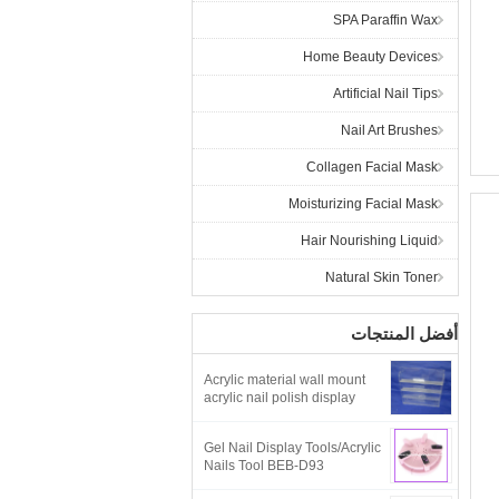
SPA Paraffin Wax
Home Beauty Devices
Artificial Nail Tips
Nail Art Brushes
Collagen Facial Mask
Moisturizing Facial Mask
Hair Nourishing Liquid
Natural Skin Toner
أفضل المنتجات
Acrylic material wall mount
acrylic nail polish display
Gel Nail Display Tools/Acrylic
Nails Tool BEB-D93