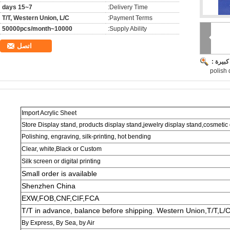
7~15 days
Delivery Time:
T/T, Western Union, L/C
Payment Terms:
10000~50000pcs/month
Supply Ability:
اتصل
بيرة :
polish 
Import Acrylic Sheet
Store Display stand, products display stand,jewelry display stand,cosmetic
Polishing, engraving, silk-printing, hot bending
Clear, white,Black or Custom
Silk screen or digital printing
Small order is available
Shenzhen China
EXW,FOB,CNF,CIF,FCA
By Express, By Sea, by Air