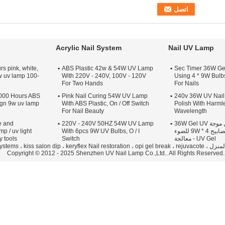
Acrylic Nail System
Nail UV Lamp
s pink, white,
ABS Plastic 42w & 54W UV Lamp
120 Sec Timer 36W 
w uv lamp 100-
With 220V - 240V, 100V - 120V
Using 4 * 9W Bulbs
For Two Hands
For Nails
000 Hours ABS
Pink Nail Curing 54W UV Lamp
220 - 240v 36W UV Na
sign 9w uv lamp
With ABS Plastic, On / Off Switch
Polish With Harm
For Nail Beauty
Wavelength
غير ضارة 370nm طول موجة 36W Gel UV
220V - 240V 50HZ 54W UV Lamp
e and
Nail Lamp باستخدام المصابيح 4 * 9W للضوء
With 6pcs 9W UV Bulbs, O / I
mp / uv light
UV Gel - معالجة
Switch
y tools