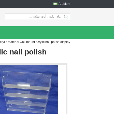
Arabic
search
crylic material wall mount acrylic nail polish display
ic nail polish