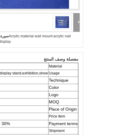
Acrylic material wall mount acrylic nail
صورة ك
display
مفصلة وصف المنتج
Material
 display stand,exhibition,show
Usage
Technique
Color
Logo
MOQ
Place of Origin
Price item
30% T/T in advance, balance before shipping. Western Union,T/T,L/C
Payment terms
Shipment