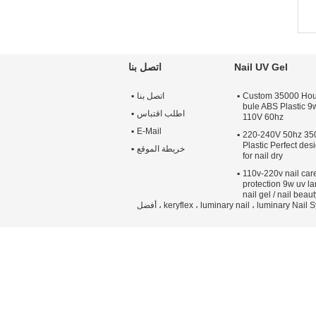
Nail UV Gel
اتصل بنا
Custom 35000 Hour
اتصل بنا
bule ABS Plastic 9
اطلب اقتباس
110V 60hz
E-Mail
220-240V 50hz 35
Plastic Perfect de
خريطة الموقع
for nail dry
110v-220v nail car
protection 9w uv la
nail gel / nail beaut
الصين نظام ibx ، غمس الأظافر في المنزل ، keryflex ، luminary nail ، luminary Nail Systems ، kiss salon dip ، keryflex Nail restoration ، opi gel break ، rejuvacote ، أفضل