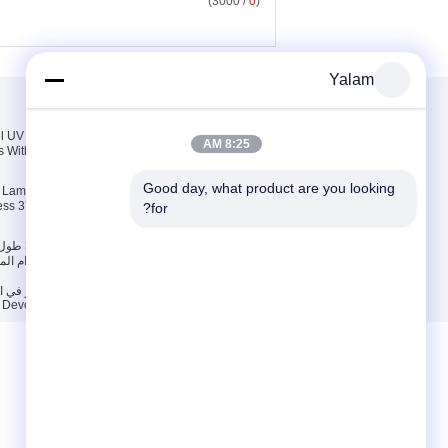
/ 3000)
0
(
Yalam
معلومات عنا
معلومات عنا
Gel UV Nail Lamp
8:25 AM
 With On / Off Switch
جولة في المعمل
مراقبة الجودة
Good day, what product are you looking 
il Lamp For Nail
less 370nm
for?
سياسة الخصوصية
|
مجموعات أظافر الغمس
المزود. Copyright © 2012 - 2025 Shenzhen UV Nail Lamp Co.,Ltd.. All Rights Reserved. Developed by
ECER