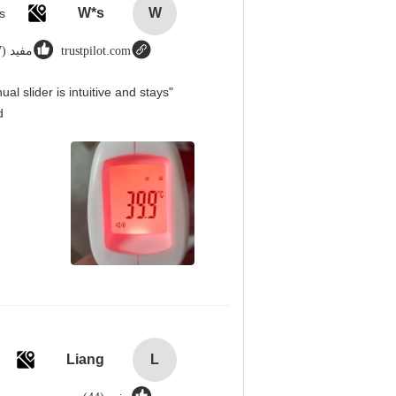
W*s
W
trustpilot.com
مفيد (8987)
l slider is intuitive and stays
！
Liang
L