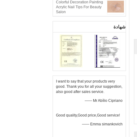
Colorful Decoration Painting
Acrylic Nail Tips For Beauty
Salon
شهادة
I want to say that your products very
good. Thank you for all your suggestion,
also good after sales service.
—— Mr Abílio Cipriano
Good quality,Good price,Good service!
—— Emma simankovich