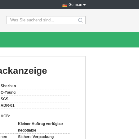
German
search
ackanzeige
Shezhen
O-Young
SGS
ADR-01
d AGB:
Kleiner Auftrag verfügbar
negotiable
onen:
Sichere Verpackung