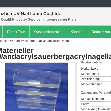
nzhen UV Nail Lamp Co.,Ltd.
Qualität, bester Service, angemessener Preis.
Fabrik Tour
Qualitätskontrolle
Kontakt
Referenzen
erieller Wandacrylsauerbergacrylnagellackanzeige
aterieller
Wandacrylsauerbergacrylnagell
Produktdetails:
Herkunftsort:
Markenname:
Zertifizierung:
Modellnummer:
Zahlung und Versan
Min Bestellmenge:
Preis:
Verpackung Informati