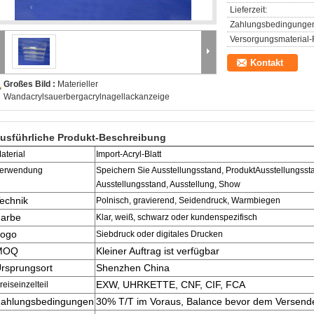
Lieferzeit:
Zahlungsbedingunge
Versorgungsmaterial-F
Kontakt
Großes Bild :
Materieller
Wandacrylsauerbergacrylnagellackanzeige
usführliche Produkt-Beschreibung
aterial
Import-Acryl-Blatt
erwendung
Speichern Sie Ausstellungsstand, ProduktAusstellungss
Ausstellungsstand, Ausstellung, Show
echnik
Polnisch, gravierend, Seidendruck, Warmbiegen
arbe
Klar, weiß, schwarz oder kundenspezifisch
ogo
Siebdruck oder digitales Drucken
zeige
MOQ
Kleiner Auftrag ist verfügbar
rsprungsort
Shenzhen China
EXW, UHRKETTE, CNF, CIF, FCA
reiseinzelteil
ahlungsbedingungen
30% T/T im Voraus, Balance bevor dem Versende