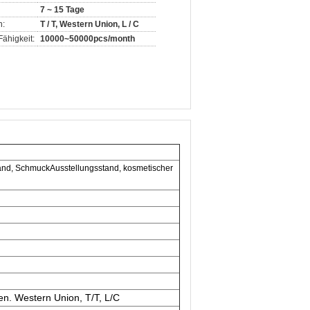
7 ~ 15 Tage
n:
T / T, Western Union, L / C
ähigkeit:
10000~50000pcs/month
tand, SchmuckAusstellungsstand, kosmetischer
n. Western Union, T/T, L/C