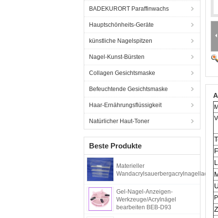
BADEKURORT Paraffinwachs
Hauptschönheits-Geräte
künstliche Nagelspitzen
Nagel-Kunst-Bürsten
Collagen Gesichtsmaske
Befeuchtende Gesichtsmaske
A
Haar-Ernährungsflüssigkeit
M
V
Natürlicher Haut-Toner
T
Beste Produkte
F
L
Materieller
Wandacrylsauerbergacrylnagellackan
U
Gel-Nagel-Anzeigen-
P
Werkzeuge/Acrylnägel
bearbeiten BEB-D93
Z