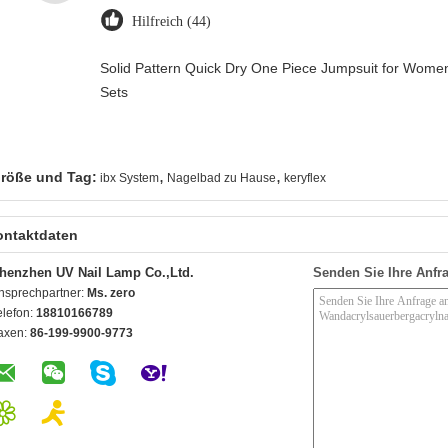
Hilfreich (44)
Solid Pattern Quick Dry One Piece Jumpsuit for Wo
Sets
,
,
röße und Tag:
ibx System
Nagelbad zu Hause
keryflex
ontaktdaten
henzhen UV Nail Lamp Co.,Ltd.
Senden Sie Ihre Anfra
nsprechpartner:
Ms. zero
elefon:
18810166789
axen:
86-199-9900-9773