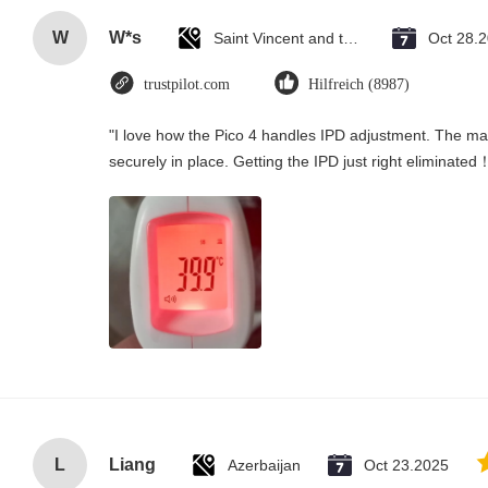
W
W*s
Saint Vincent and the Grenadines
Oct 28.
trustpilot.com
Hilfreich (8987)
"I love how the Pico 4 handles IPD adjustment. The manu
securely in place. Getting the IPD just right eliminated
L
Liang
Azerbaijan
Oct 23.2025