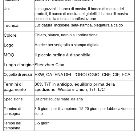
Uso
Immagazzini il banco di mostra, il banco di mostra dei
prodotti, il banco di mostra dei gioielli, il banco di mostra
cosmetico, la mostra, manifestazione
Tecnica
Lucidatura, incisione, seta-stampa, piegatura a caldo
Colore
Chiaro, bianco, nero o su ordinazione
Logo
Matrice per serigrafia o stampa digitale
MOQ
Il piccolo ordine è disponibile
Luogo d'origine
Shenzhen Cina
EXW, CATENA DELL'OROLOGIO, CNF, CIF, FCA
Oggetto di prezzi
Termini di
30% T/T in anticipo, equilibrio prima della
pagamento
spedizione. Western Union, T/T, L/C
Spedizione
Da preciso, dal mare, da aria
Termine di
3-5 giorni per il campione, 15-20 giorni per fabbricazione in
consegna
serie
Tempo del
3-5 giorni
campione