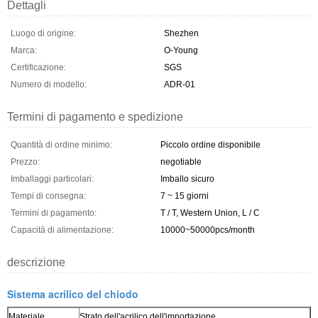
Dettagli
Luogo di origine:
Shezhen
Marca:
O-Young
Certificazione:
SGS
Numero di modello:
ADR-01
Termini di pagamento e spedizione
Quantità di ordine minimo:
Piccolo ordine disponibile
Prezzo:
negotiable
Imballaggi particolari:
Imballo sicuro
Tempi di consegna:
7 ~ 15 giorni
Termini di pagamento:
T / T, Western Union, L / C
Capacità di alimentazione:
10000~50000pcs/month
descrizione
Sistema acrilico del chiodo
Materiale
Strato dell'acrilico dell'importazione