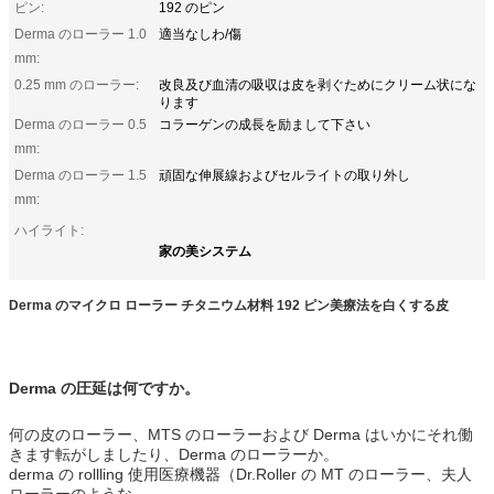
ピン:
192 のピン
Derma のローラー 1.0
適当なしわ/傷
mm:
0.25 mm のローラー:
改良及び血清の吸収は皮を剥ぐためにクリーム状にな
ります
Derma のローラー 0.5
コラーゲンの成長を励まして下さい
mm:
Derma のローラー 1.5
頑固な伸展線およびセルライトの取り外し
mm:
ハイライト:
家の美システム
Derma のマイクロ ローラー チタニウム材料 192 ピン美療法を白くする皮
Derma の圧延は何ですか。
何の皮のローラー、MTS のローラーおよび Derma はいかにそれ働
きます転がしましたり、Derma のローラーか。
derma の rollling 使用医療機器（Dr.Roller の MT のローラー、夫人