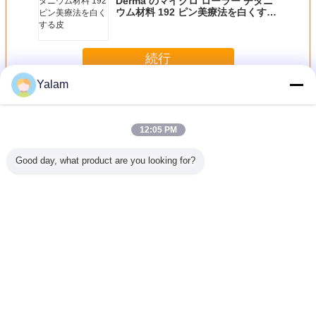
Derma のマイクロ ローラー チタニ
ウム材料 192 ピン美療法を白くする
皮
続行
Yalam
家の美装置
多く
12:05 PM
Good day, what product are you looking for?
最も最近の
美装置を細くする
8 インチのタッチ
赤い手持ち型の超
装置をき
高-質の携
専門 808nm ダイ
画面が付いている
音波美装置ガルバ
る脂肪質
の静脈の
オード レーザーの
装置/家の美機械を
ニック導かれた軽
家の美の機
使用
毛の取り外し
形づける多機能ボ
い大広間
凍らせて
ディ
い リポ 
言語を変えて下さい
Japanese