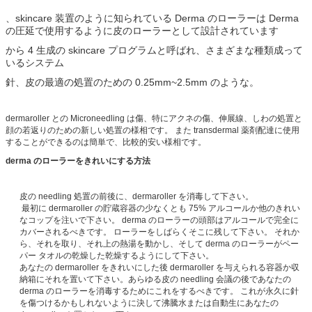
、skincare 装置のように知られている Derma のローラーは Derma
の圧延で使用するように皮のローラーとして設計されています
から 4 生成の skincare プログラムと呼ばれ、さまざまな種類成って
いるシステム
針、皮の最適の処置のための 0.25mm~2.5mm のような。
dermaroller との Microneedling は傷、特にアクネの傷、伸展線、しわの処置と
顔の若返りのための新しい処置の様相です。 また transdermal 薬剤配達に使用
することができるのは簡単で、比較的安い様相です。
derma のローラーをきれいにする方法
皮の needling 処置の前後に、dermaroller を消毒して下さい。
最初に dermaroller の貯蔵容器の少なくとも 75% アルコールか他のきれい
なコップを注いで下さい。 derma のローラーの頭部はアルコールで完全に
カバーされるべきです。 ローラーをしばらくそこに残して下さい。 それか
ら、それを取り、それ上の熱湯を動かし、そして derma のローラーがペー
パー タオルの乾燥した乾燥するようにして下さい。
あなたの dermaroller をきれいにした後 dermaroller を与えられる容器か収
納箱にそれを置いて下さい。あらゆる皮の needling 会議の後であなたの
derma のローラーを消毒するためにこれをするべきです。 これが永久に針
を傷つけるかもしれないように決して沸騰水または自動生にあなたの