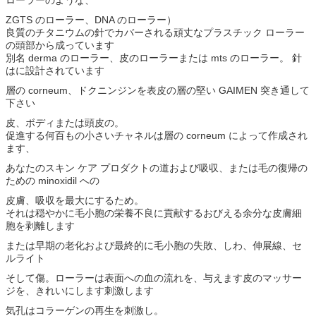
ローラーのような、
ZGTS のローラー、DNA のローラー）
良質のチタニウムの針でカバーされる頑丈なプラスチック ローラー
の頭部から成っています
別名 derma のローラー、皮のローラーまたは mts のローラー。 針
はに設計されています
層の corneum、ドクニンジンを表皮の層の堅い GAIMEN 突き通して
下さい
皮、ボディまたは頭皮の。
促進する何百もの小さいチャネルは層の corneum によって作成され
ます、
あなたのスキン ケア プロダクトの道および吸収、または毛の復帰の
ための minoxidil への
皮膚、吸収を最大にするため。
それは穏やかに毛小胞の栄養不良に貢献するおびえる余分な皮膚細
胞を剥離します
または早期の老化および最終的に毛小胞の失敗、しわ、伸展線、セ
ルライト
そして傷。ローラーは表面への血の流れを、与えます皮のマッサー
ジを、きれいにします刺激します
気孔はコラーゲンの再生を刺激し。