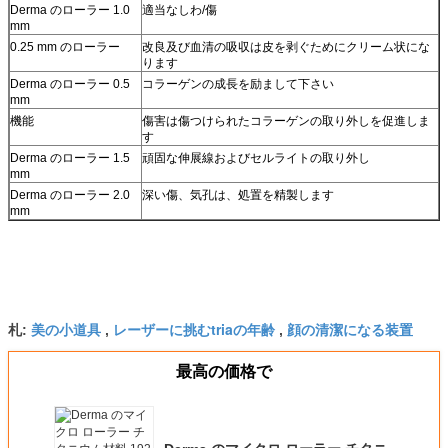
Derma のローラー 1.0
適当なしわ/傷
mm
0.25 mm のローラー
改良及び血清の吸収は皮を剥ぐためにクリーム状にな
ります
Derma のローラー 0.5
コラーゲンの成長を励まして下さい
mm
機能
傷害は傷つけられたコラーゲンの取り外しを促進しま
す
Derma のローラー 1.5
頑固な伸展線およびセルライトの取り外し
mm
Derma のローラー 2.0
深い傷、気孔は、処置を精製します
mm
美の小道具
レーザーに挑むtriaの年齢
顔の清潔になる装置
札:
,
,
最高の価格で