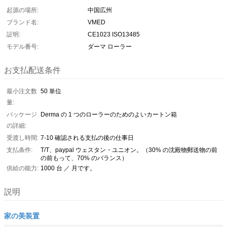
起源の場所:
中国広州
ブランド名:
VMED
証明:
CE1023 ISO13485
モデル番号:
ダーマ ローラー
お支払配送条件
最小注文数
50 単位
量:
パッケージ
Derma の 1 つのローラーのためのよいカートン箱
の詳細:
受渡し時間:
7-10 確認される支払の後の仕事日
支払条件:
T/T、paypal ウェスタン・ユニオン。（30% の沈殿物郵送物の前
の前もって、70% のバランス）
供給の能力:
1000 台 ／ 月です。
説明
家の美装置