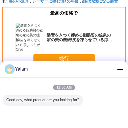
美の小道具
レーザーに挑むtriaの年齢
顔の清潔になる装置
札:
,
,
最高の価格で
装置をきつく締める脂肪質の鉱泉の
家の美の機械/皮を凍らせている涼し
い リポ Cryo
続行
Yalam
家の美装置
多く
11:50 AM
Good day, what product are you looking for?
最も最近の
美装置を細くする
8 インチのタッチ
赤い手持ち型の超
装置をき
高-質の携
専門 808nm ダイ
画面が付いている
音波美装置ガルバ
る脂肪質
の静脈の
オード レーザーの
装置/家の美機械を
ニック導かれた軽
家の美の機
使用
毛の取り外し
形づける多機能ボ
い大広間
凍らせて
ディ
い リポ 