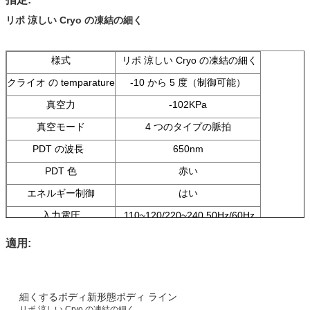
リポ 涼しい Cryo の凍結の細く
様式
リポ 涼しい Cryo の凍結の細く
クライオ の temparature
-10 から 5 度（制御可能）
真空力
-102KPa
真空モード
4 つのタイプの脈拍
PDT の波長
650nm
PDT 色
赤い
エネルギー制御
はい
入力電圧
110~120/220~240,50Hz/60Hz
包装のサイズ
65*71*41CM
適用:
細くするボディ新形態ボディ ライン
リポ 涼しい Cryo の凍結の細く