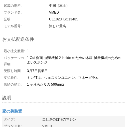
起源の場所:
中国（本土）
ブランド名:
VMED
証明:
CE1023 ISO13485
モデル番号:
涼しい最高
お支払配送条件
最小注文数量:
1
パッケージの
1.Out 側面: 減量機械 2.Inside のための木箱: 減量機械のための
よいスポンジ
詳細:
受渡し時間:
3月7日営業日
支払条件:
トン/ Tは、ウェスタンユニオン、マネーグラム
供給の能力:
1 ヶ月あたりの 500units
説明
家の美装置
タイプ:
美しさの自宅のマシン
ブランド名:
VMED