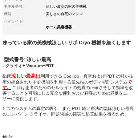
モデル番号:
涼しい最高の家の美機械
機能:
美しさの自宅のマシン
ハイライト:
ホーム美容機器
凍っている家の美機械涼しい リポ Cryo 機械を細くします
-型式番号: 涼しい最高
- クライオ+ Vacuum+PDT:
涼しい最高は
臨床
利用できる Coollipo、真空および PDT の軽い技
術の統合された中心機能を利用する最先端のボディ彫刻システム
で
す。
これは患者のためのセルライトの処置の正確さそして効率を改
善することを可能にしま完全な便利および顧客のための満足をユー
ザーに提供します。
1 つのシステムの真空の吸引、また PDT 軽い療法の臨床涼しい最高
のコンバイン クライオ、問題領域の確実な処置結果を得るため。
指定: