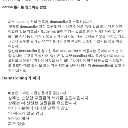
derma 롤러를 청소하는 방법
피부 needling 처리 전후에, dermaroller를 소독하십시오.
첫째로 dermaroller 저장 그릇에 있는 약간 적어도 75% 알콜 또는 다른 어떤
청결한 컵을 따르십시오. derma 롤러 머리는 알콜로 전부 커버되어야 합니다.
롤러를 잠시 동안 거기 안으로 남겨두십시오. 다음, 그것을 밖으로 가지고 가고,
그것에 온수를 달리고 derma 롤러가 종이 수건에 건조한 바람쐬는 것을 허용
하십시오.
당신의 dermaroller를 청소한 후에 dermaroller로 제공되는 콘테이너 또는 저
장 상자에 그것을 두십시오. 당신은 각 피부 needling 회의 후에 당신의 derma
롤러를 소독하기 위하여 이것을 해야 합니다. 이것이 영구히 바늘을 손상할지
도 모르다 대로 끓는 물 또는 자동 새끼를 낳에서 당신의 dermaroller를 결코 두
지 마십시오.
Dermarolling의 뒤에
바늘은 오래된 교원질 물가를 끊습니다
상해는 손상한 교원질의 제거를 승진시킵니다
상해는 더 신선한 교원질을 유도합니다
하이퍼 활동이 지나친 근육의 감소
양 복구와 얼굴 견고
낙인의 제거
피부 상승