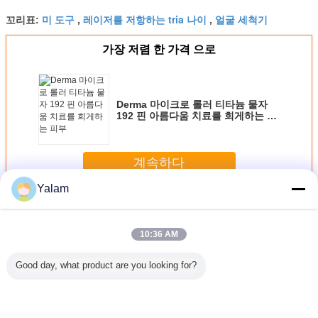
미 도구
레이저를 저항하는 tria 나이
얼굴 세척기
꼬리표:
,
,
가장 저렴 한 가격 으로
Derma 마이크로 롤러 티타늄 물자
192 핀 아름다움 치료를 희게하는 피
부
계속하다
Yalam
가정 아름다움 장치
더 많은 것
10:36 AM
Good day, what product are you looking for?
최신 아름다
아름다움 장비를
8 인치 터치스크린
빨간 소형 초음파
장치를 
고 - 질과
체중을 줄이는 직
을 가진 장비/가정
아름다움 장치 동
뚱뚱한 온
거미 정맥
업적인 808nm 다
아름다움 기계를
전기 지도된 가벼
정 아름다
 사용
이오드 레이저 머
형성하는 다기능
운 살롱
피부를 어