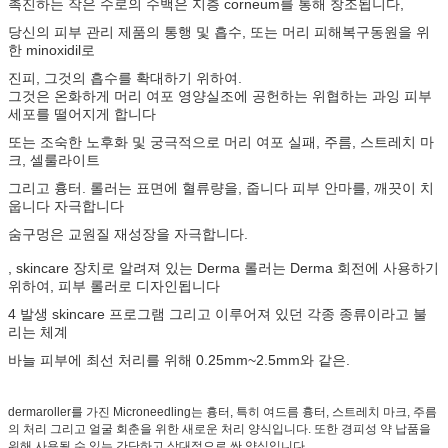
촉진하는 작은 수로의 수백은 지층 corneum를 통해 창조됩니다,
당신의 피부 관리 제품의 통행 및 흡수, 또는 머리 피해복구동원을 위
한 minoxidil로
진피, 그것의 흡수를 확대하기 위하여.
그것은 온화하게 머리 여포 영양실조에 공헌하는 위협하는 과잉 피부
세포를 떨어지게 합니다
또는 조숙한 노후화 및 궁극적으로 머리 여포 실패, 주름, 스트레치 마
크, 셀룰라이트
그리고 흉터. 롤러는 표면에 혈류량을, 줍니다 피부 안마를, 깨끗이 치
웁니다 자극합니다
숨구멍은 교원질 재성장을 자극합니다.
, skincare 장치로 알려져 있는 Derma 롤러는 Derma 회전에 사용하기
위하여, 피부 롤러로 디자인됩니다
4 발생 skincare 프로그램 그리고 이루어져 있던 각종 종류이라고 불
리는 체계
바늘 피부에 최선 처리를 위해 0.25mm~2.5mm와 같은.
dermaroller를 가진 Microneedling는 흉터, 특히 여드름 흉터, 스트레치 마크, 주름
의 처리 그리고 얼굴 회춘을 위한 새로운 처리 양식입니다. 또한 경피성 약 납품을
위해 사용될 수 있는 간단하고 상대적으로 싼 양식입니다.