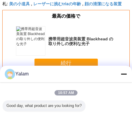
美の小道具
レーザーに挑むtriaの年齢
顔の清潔になる装置
札:
,
,
最高の価格で
携帯用超音波美装置 Blackhead の
取り外しの便利な光子
続行
Yalam
家の美装置
多く
10:57 AM
Good day, what product are you looking for?
最も最近の
美装置を細くする
8 インチのタッチ
赤い手持ち型の超
装置をき
高-質の携
専門 808nm ダイ
画面が付いている
音波美装置ガルバ
る脂肪質
の静脈の
オード レーザーの
装置/家の美機械を
ニック導かれた軽
家の美の機
使用
毛の取り外し
形づける多機能ボ
い大広間
凍らせて
ディ
い リポ 