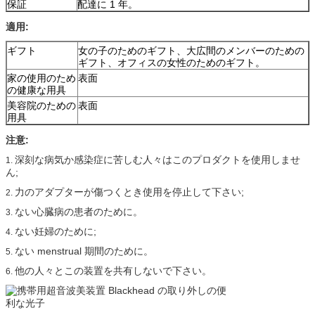
保証
配達に 1 年。
適用:
ギフト
女の子のためのギフト、大広間のメンバーのための
ギフト、オフィスの女性のためのギフト。
家の使用のため
表面
の健康な用具
美容院のための
表面
用具
注意:
深刻な病気か感染症に苦しむ人々はこのプロダクトを使用しませ
1.
ん;
力のアダプターが傷つくとき使用を停止して下さい;
2.
ない心臓病の患者のために。
3.
ない妊婦のために;
4.
ない menstrual 期間のために。
5.
他の人々とこの装置を共有しないで下さい。
6.