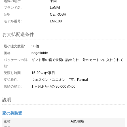
起源の場所:
中国
ブランド名:
LeMAI
証明:
CE, ROSH
モデル番号:
LM-108
お支払配送条件
最小注文数量:
50個
価格:
negotiable
パッケージの詳
ギフト用の箱で最初に詰められ、外のカートンに入れられて
細:
受渡し時間:
15-20 の仕事日
支払条件:
ウェスタン・ユニオン、T/T、Paypal
供給の能力:
1 ヶ月あたりの 30,000 の pc
説明
家の美装置
素材:
ABS樹脂