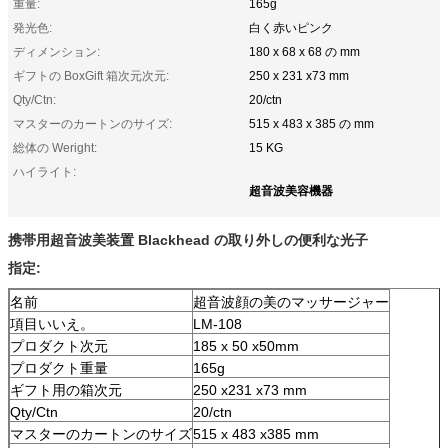
重量:
165g
発光色:
白く赤いピンク
ディメンション:
180 x 68 x 68 の mm
ギフトの BoxGift 箱次元次元:
250 x 231 x73 mm
Qty/Ctn:
20/ctn
マスターのカートンのサイズ:
515 x 483 x 385 の mm
総体の Weright:
15 KG
ハイライト:
超音波美容機器
携帯用超音波美装置 Blackhead の取り外しの便利な光子
指定:
名前
超音波顔の美のマッサージャー
項目いいえ。
LM-108
プロダクト次元
185 x 50 x50mm
プロダクト重量
165g
ギフト用の箱次元
250 x231 x73 mm
Qty/Ctn
20/ctn
マスターのカートンのサイズ
515 x 483 x385 mm