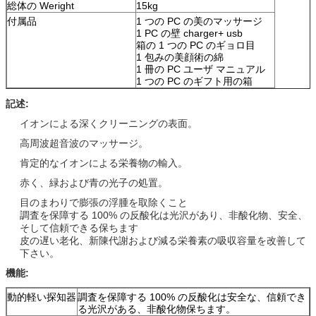
総体の Weright
15kg
付属品
1 つの PC の美のマッサージ
1 PC の壁 charger+ usb
箱の 1 つの PC のギョロ目
1 包みの美顔術の綿
1 冊の PC ユーザ マニュアル
1 つの PC のギフト用の箱
記述:
イオンによる深くクリーニングの表面。
高周波超音波のマッサージ。
肯定的なイオンによる栄養物の輸入。
赤く、緑および青の光子の処置。
目のまわりで膨張の浮腫を取除くこと
調査を保障する 100% の反酸化は光沢があり、非酸化物、安全、
そして信頼できる保ちます
皮の遅い老化、新陳代謝および減る栄養素の吸収容量を改善して
下さい。
機能:
動的軽い探知器
調査を保障する 100% の反酸化は安全な、信頼でき
る光沢がある、非酸化物保ちます。