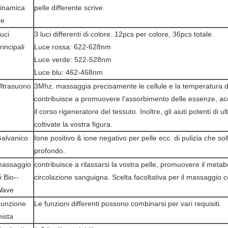
inamica
pelle differente scrive.
re
uci
3 luci differenti di colore. 12pcs per colore, 36pcs totale.
rincipali
Luce rossa: 622-628nm
Luce verde: 522-528nm
Luce blu: 462-468nm
ltrasuono
3Mhz. massaggia precisamente le cellule e la temperatura d
contribuisce a promuovere l'assorbimento delle essenze, acc
il corso rigeneratore del tessuto. Inoltre, gli aiuti potenti di 
coltivate la vostra figura.
alvanico
Ione positivo & ione negativo per pelle ecc. di pulizia che so
profondo.
assaggio
contribuisce a rilassarsi la vostra pelle, promuovere il meta
i Bio--
circolazione sanguigna. Scelta facoltativa per il massaggio c
Wave
unzione
Le funzioni differenti possono combinarsi per vari requisiti.
ista