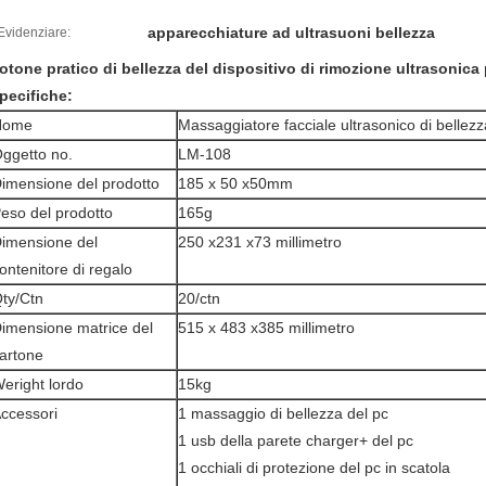
apparecchiature ad ultrasuoni bellezza
Evidenziare:
otone pratico di bellezza del dispositivo di rimozione ultrasonica
pecifiche:
Nome
Massaggiatore facciale ultrasonico di bellezz
ggetto no.
LM-108
imensione del prodotto
185 x 50 x50mm
eso del prodotto
165g
imensione del
250 x231 x73 millimetro
ontenitore di regalo
ty/Ctn
20/ctn
imensione matrice del
515 x 483 x385 millimetro
artone
eright lordo
15kg
ccessori
1 massaggio di bellezza del pc
1 usb della parete charger+ del pc
1 occhiali di protezione del pc in scatola