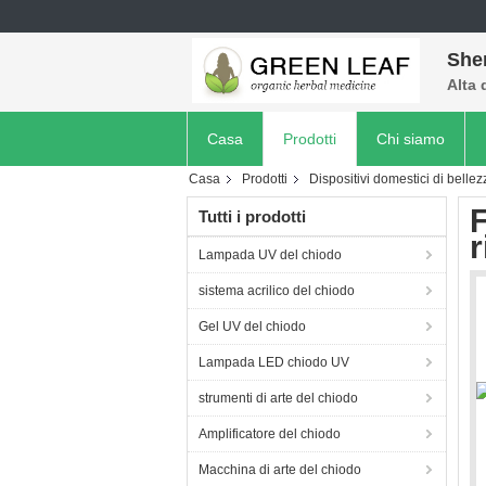
She
Alta 
Casa
Prodotti
Chi siamo
Casa
Prodotti
Dispositivi domestici di bellez
F
Tutti i prodotti
r
Lampada UV del chiodo
sistema acrilico del chiodo
Gel UV del chiodo
Lampada LED chiodo UV
strumenti di arte del chiodo
Amplificatore del chiodo
Macchina di arte del chiodo