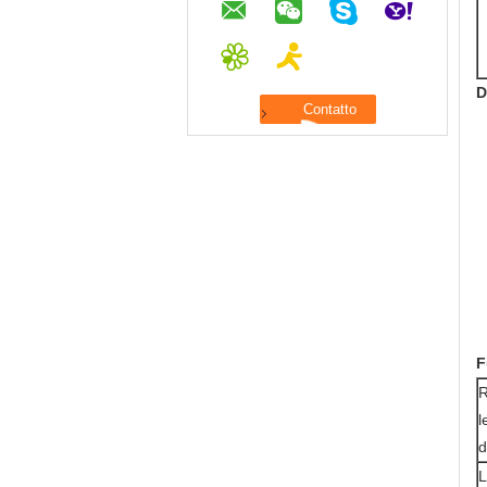
D
F
R
l
d
L