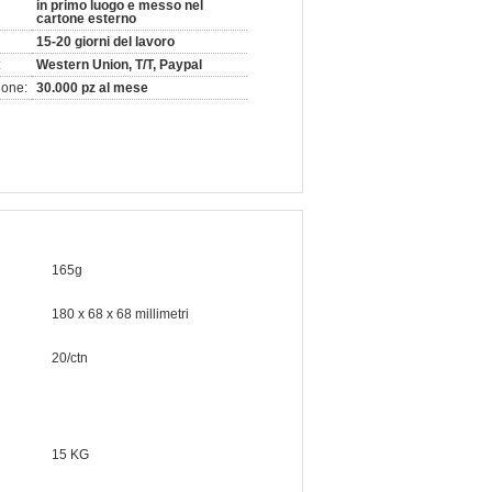
in primo luogo e messo nel
cartone esterno
15-20 giorni del lavoro
:
Western Union, T/T, Paypal
ione:
30.000 pz al mese
165g
180 x 68 x 68 millimetri
20/ctn
15 KG