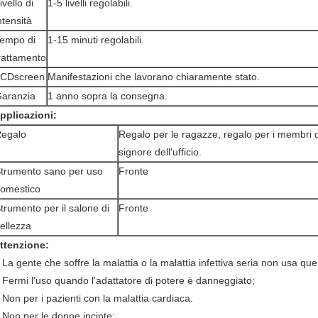
ivello di
1-5 livelli regolabili.
ntensità
empo di
1-15 minuti regolabili.
rattamento
CDscreen
Manifestazioni che lavorano chiaramente stato.
aranzia
1 anno sopra la consegna.
pplicazioni:
egalo
Regalo per le ragazze, regalo per i membri d
signore dell'ufficio.
trumento sano per uso
Fronte
omestico
trumento per il salone di
Fronte
ellezza
ttenzione:
La gente che soffre la malattia o la malattia infettiva seria non usa que
.
Fermi l'uso quando l'adattatore di potere è danneggiato;
.
Non per i pazienti con la malattia cardiaca.
.
Non per le donne incinte;
.