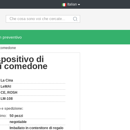
Italian
search
n preventivo
di comedone
spositivo di
 di comedone
La Cina
LeMAI
CE, ROSH
LM-108
 e spedizione:
nimo:
50 pezzi
negotiable
Imballato in contenitore di regalo