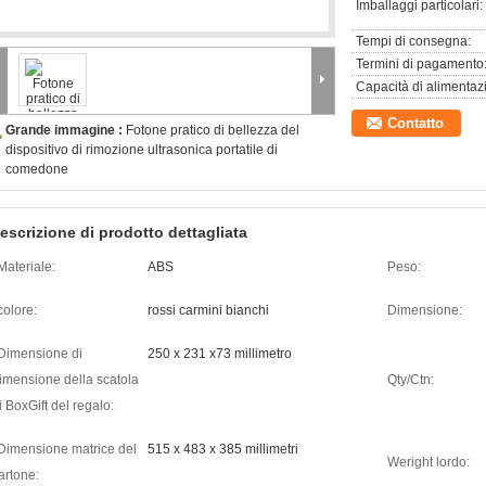
Imballaggi particolari:
Tempi di consegna:
Termini di pagamento
Capacità di alimentaz
Contatto
Grande immagine :
Fotone pratico di bellezza del
dispositivo di rimozione ultrasonica portatile di
comedone
escrizione di prodotto dettagliata
Materiale:
ABS
Peso:
colore:
rossi carmini bianchi
Dimensione:
Dimensione di
250 x 231 x73 millimetro
imensione della scatola
Qty/Ctn:
i BoxGift del regalo:
Dimensione matrice del
515 x 483 x 385 millimetri
Weright lordo:
artone: