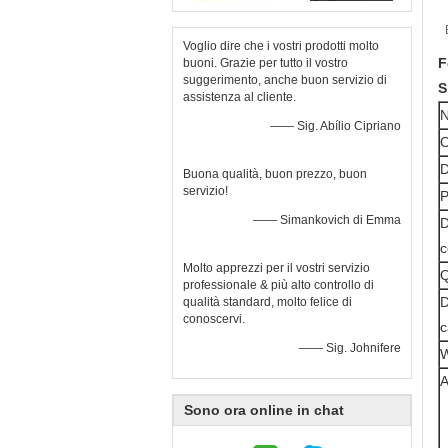
Voglio dire che i vostri prodotti molto
F
buoni. Grazie per tutto il vostro
suggerimento, anche buon servizio di
S
assistenza al cliente.
—— Sig. Abílio Cipriano
O
D
Buona qualità, buon prezzo, buon
servizio!
P
—— Simankovich di Emma
D
c
Molto apprezzi per il vostri servizio
Q
professionale & più alto controllo di
D
qualità standard, molto felice di
conoscervi.
c
—— Sig. Johnifere
W
A
Sono ora online in chat