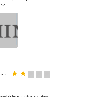
able.
2025
al slider is intuitive and stays
！