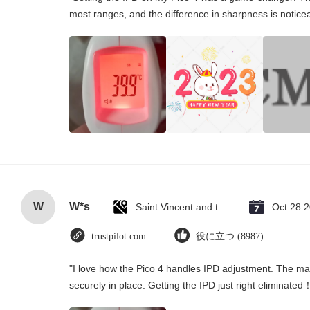
most ranges, and the difference in sharpness is notice
W
W*s
Saint Vincent and the Grenadines
Oct 28.
trustpilot.com
役に立つ (8987)
"I love how the Pico 4 handles IPD adjustment. The manu
securely in place. Getting the IPD just right eliminated