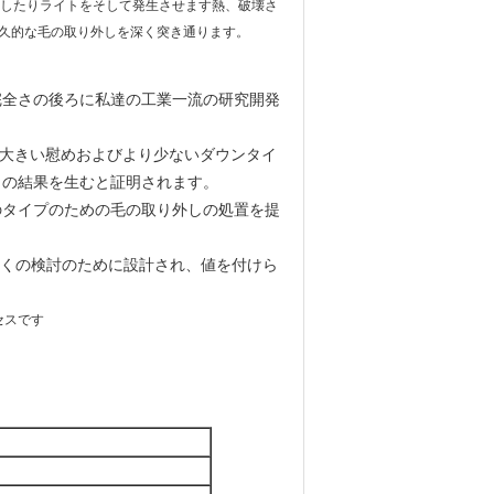
収しましたりライトをそして発生させます熱、破壊さ
久的な毛の取り外しを深く突き通ります。
完全さの後ろに私達の工業一流の研究開発
より大きい慰めおよびより少ないダウンタイ
との結果を生むと証明されます。
のタイプのための毛の取り外しの処置を提
安全の多くの検討のために設計され、値を付けら
セスです