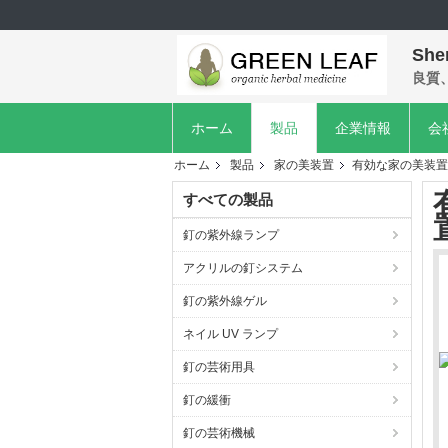
She
良質
ホーム
製品
企業情報
会
ホーム
製品
家の美装置
有効な家の美装置
すべての製品
釘の紫外線ランプ
アクリルの釘システム
釘の紫外線ゲル
ネイル UV ランプ
釘の芸術用具
釘の緩衝
釘の芸術機械