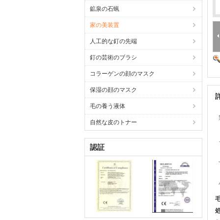
鉱泉の石蝋
家の美装置
人工的な釘の先端
釘の芸術のブラシ
コラーゲンの顔のマスク
保湿の顔のマスク
毛の養う液体
自然な皮のトナー
認証