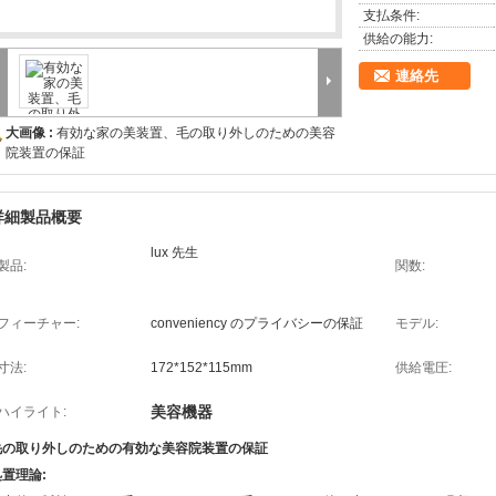
支払条件:
供給の能力:
連絡先
大画像 :
有効な家の美装置、毛の取り外しのための美容
院装置の保証
詳細製品概要
lux 先生
製品:
関数:
フィーチャー:
conveniency のプライバシーの保証
モデル:
寸法:
172*152*115mm
供給電圧:
美容機器
ハイライト:
毛の取り外しのための有効な美容院装置の保証
処置理論: