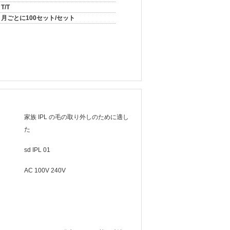
T/T
月ごとに100セット/セット
家族 IPL の毛の取り外しのために適し
た
sd IPL 01
AC 100V 240V