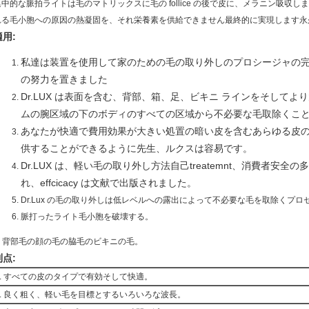
集中的な脈拍ライトは毛のマトリックスに毛の follice の後で皮に、メラニン吸
れる毛小胞への原因の熱凝固を、それ栄養素を供給できません最終的に実現します永
適用:
私達は装置を使用して家のための毛の取り外しのプロシージャの
の努力を置きました
Dr.LUX は表面を含む、背部、箱、足、ビキニ ラインをそして
ムの腕区域の下のボディのすべての区域から不必要な毛取除くこ
あなたが快適で費用効果が大きい処置の暗い皮を含むあらゆる皮
供することができるように先生、ルクスは容易です。
Dr.LUX は、軽い毛の取り外し方法自己treatemnt、消費者
れ、effcicacy は文献で出版されました。
Dr.Lux の毛の取り外しは低レベルへの露出によって不必要な毛を取除くプロ
脈打ったライト毛小胞を破壊する。
6. 背部毛の顔の毛の脇毛のビキニの毛。
利点:
1. すべての皮のタイプで有効そして快適。
2. 良く粗く、軽い毛を目標とするいろいろな波長。