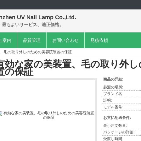
nzhen UV Nail Lamp Co.,Ltd.
、最もよいサービス、適正価格。
社案内
品質管理
お問い合わせ
見積依頼
、毛の取り外しのための美容院装置の保証
有効な家の美装置、毛の取り外し
置の保証
商品の詳細:
起源の場所:
ブランド名:
証明:
モデル番号:
お支払配送条件:
最小注文数量:
パッケージの詳細:
受渡し時間: