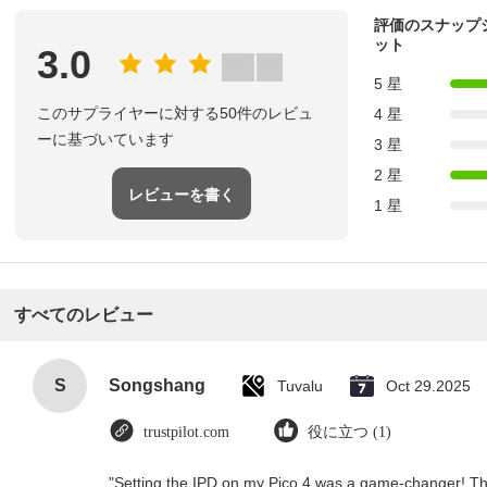
評価のスナップ
ット
3.0
5 星
このサプライヤーに対する50件のレビュ
4 星
ーに基づいています
3 星
2 星
レビューを書く
1 星
すべてのレビュー
S
Songshang
Tuvalu
Oct 29.2025
trustpilot.com
役に立つ (1)
"Setting the IPD on my Pico 4 was a game-changer! Th