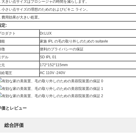
3. 大きい点サイズはプロシージャの時間を減らします。
4. 小さい点サイズの理想のためのおよびビキニ ライン。
5. 費用効果が大きい処置。
指定:
プロダクト
Dr.LUX
機能
家族 IPL の毛の取り外しのための suitavle
特徴
便利のプライバシーの保証
モデル
SD IPL 01
次元
172*152*115mm
供給電圧
AC 110V -240V
評価とレビュー
総合評価