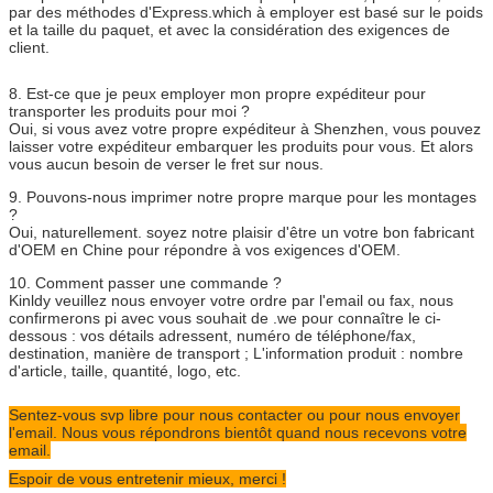
par des méthodes d'Express.which à employer est basé sur le poids
et la taille du paquet, et avec la considération des exigences de
client.
8. Est-ce que je peux employer mon propre expéditeur pour
transporter les produits pour moi ?
Oui, si vous avez votre propre expéditeur à Shenzhen, vous pouvez
laisser votre expéditeur embarquer les produits pour vous. Et alors
vous aucun besoin de verser le fret sur nous.
9. Pouvons-nous imprimer notre propre marque pour les montages
?
Oui, naturellement. soyez notre plaisir d'être un votre bon fabricant
d'OEM en Chine pour répondre à vos exigences d'OEM.
10. Comment passer une commande ?
Kinldy veuillez nous envoyer votre ordre par l'email ou fax, nous
confirmerons pi avec vous souhait de .we pour connaître le ci-
dessous : vos détails adressent, numéro de téléphone/fax,
destination, manière de transport ; L'information produit : nombre
d'article, taille, quantité, logo, etc.
Sentez-vous svp libre pour nous contacter ou pour nous envoyer
l'email. Nous vous répondrons bientôt quand nous recevons votre
email.
Espoir de vous entretenir mieux, merci !