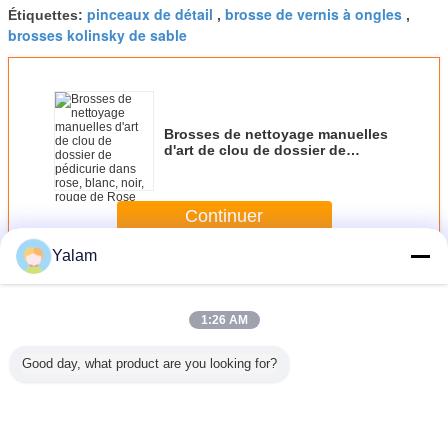
pinceaux de détail
brosse de vernis à ongles
Étiquettes:
,
,
brosses kolinsky de sable
Brosses de nettoyage manuelles
d'art de clou de dossier de
pédicurie dans rose, blanc, noir,
rouge de Rose
Continuer
Yalam
Brosses d'art de clou
Plus
1:26 AM
Good day, what product are you looking for?
ceau
Nouvelle brosse
Polonais de
Brosse de
brosse d'
que blanc
de lecture d'art de
brosse d'ongle de
nettoyage en
clo
oil de 7
clou, la meilleure
manucure de
plastique d'ongle
ux pour
brosse de
chamois et de
de soins de santé
clou avec
peinture à l'huile,
plastique/cire
pour réduire la