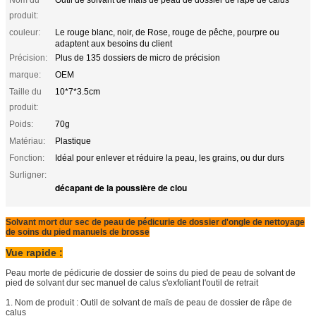
Nom du
Outil de solvant de maïs de peau de dossier de râpe de calus
produit:
couleur:
Le rouge blanc, noir, de Rose, rouge de pêche, pourpre ou
adaptent aux besoins du client
Précision:
Plus de 135 dossiers de micro de précision
marque:
OEM
Taille du
10*7*3.5cm
produit:
Poids:
70g
Matériau:
Plastique
Fonction:
Idéal pour enlever et réduire la peau, les grains, ou dur durs
Surligner:
décapant de la poussière de clou
Solvant mort dur sec de peau de pédicurie de dossier d'ongle de nettoyage
de soins du pied manuels de brosse
Vue rapide :
Peau morte de pédicurie de dossier de soins du pied de peau de solvant de
pied de solvant dur sec manuel de calus s'exfoliant l'outil de retrait
1.
Nom de produit :
Outil de solvant de maïs de peau de dossier de râpe de
calus