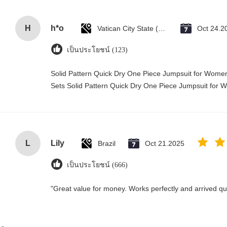
H
h*o
Vatican City State (Holy See)
Oct 24.2
เป็นประโยชน์ (123)
Solid Pattern Quick Dry One Piece Jumpsuit for Wo
Sets Solid Pattern Quick Dry One Piece Jumpsuit fo
L
Lily
Brazil
Oct 21.2025
เป็นประโยชน์ (666)
"Great value for money. Works perfectly and arrived quic