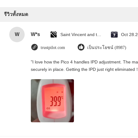
รีวิวทั้งหมด
W
W*s
Saint Vincent and the Grenadines
Oct 28.
trustpilot.com
เป็นประโยชน์ (8987)
"I love how the Pico 4 handles IPD adjustment. The manu
securely in place. Getting the IPD just right eliminated