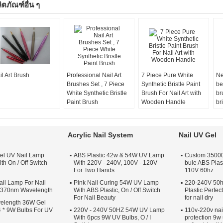
ิตภัณฑ์อื่น ๆ
il Art Brush
Professional Nail Art
7 Piece Pure White
Ne
Brushes Set , 7 Piece
Synthetic Bristle Paint
be
White Synthetic Bristle
Brush For Nail Art with
br
Paint Brush​
Wooden Handle
br
Acrylic Nail System
Nail UV Gel
el UV Nail Lamp
ABS Plastic 42w & 54W UV Lamp
Custom 35000 
th On / Off Switch
With 220V - 240V, 100V - 120V
bule ABS Plas
For Two Hands
110V 60hz
il Lamp For Nail
Pink Nail Curing 54W UV Lamp
220-240V 50h
s 370nm Wavelength
With ABS Plastic, On / Off Switch
Plastic Perfe
For Nail Beauty
for nail dry
elength 36W Gel
 * 9W Bulbs For UV
220V - 240V 50HZ 54W UV Lamp
110v-220v nai
With 6pcs 9W UV Bulbs, O / I
protection 9w 