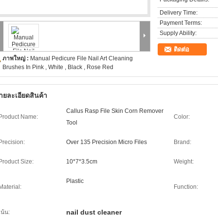
Delivery Time:
Payment Terms:
Supply Ability:
ติดต่อ
ภาพใหญ่ :
Manual Pedicure File Nail Art Cleaning
Brushes In Pink , White , Black , Rose Red
ายละเอียดสินค้า
Callus Rasp File Skin Corn Remover
Product Name:
Color:
Tool
Precision:
Over 135 Precision Micro Files
Brand:
Product Size:
10*7*3.5cm
Weight:
Plastic
Material:
Function:
nail dust cleaner
เน้น: