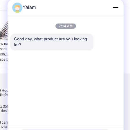
Yalam
7:14 AM
Good day, what product are you looking 
w nail art brush set,
Chamois & Plastic
for?
st oil painting
Manicure Nail Brush
ush,12pcs per set
Polishing / Wax For
istle brush
Cuticle Trimmer Buffer
ติดต่อเรา
Hours pink, white,
ติดต่อเรา
tic 9w uv lamp 100-
ขอใบเสนอราคา
E-Mail
z 35000 Hours ABS
ct design 9w uv lamp
แผนผังเว็บไซต์
l care and
uv lamp / uv light