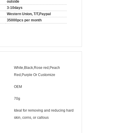
outside
3-10days
Western Union, T/T,Paypal
35000pcs per month
White,Black,Rose red,Peach
Red,Purple Or Customize
OEM
70g
Ideal for removing and reducing hard
skin, corns, or callous