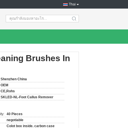
Thai
search
eaning Brushes In
Shenzhen China
OEM
CE,Rohs
SKLED-NL-Foot Callus Remover
ty:
40 Pieces
negotiable
Colot box inside. carbon case