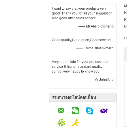
M
I want to say that your products very
H
good. Thank you for all your suggestion,
also good after sales service.
R
—— Mr Abílio Cipriano
D
ก
Good quality,Good price,Good service!
—— Emma simankovich
Very appreciate for your professional
service & higher standard quality
control,very happy to know you.
—— Mr Johnifere
สนทนาออนไลน์ตอนนี้ฉัน