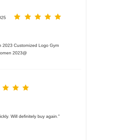
025
men 2023 Customized Logo Gym
r Women 2023@
kly. Will definitely buy again."