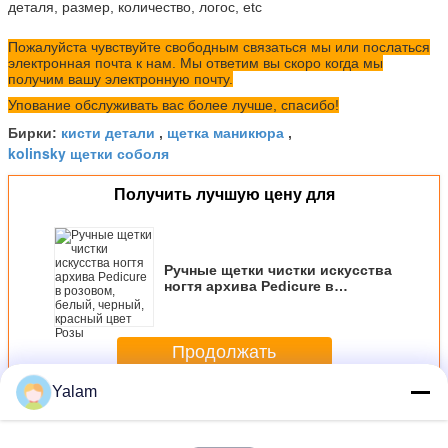
деталя, размер, количество, логос, etc
Пожалуйста чувствуйте свободным связаться мы или послаться
электронная почта к нам. Мы ответим вы скоро когда мы
получим вашу электронную почту.
Упование обслуживать вас более лучше, спасибо!
кисти детали
щетка маникюра
Бирки:
,
,
kolinsky щетки соболя
Получить лучшую цену для
Ручные щетки чистки искусства
ногтя архива Pedicure в
розовом, белый, черный,
красный цвет Розы
Продолжать
Yalam
Щетки искусства ногтя
Больше