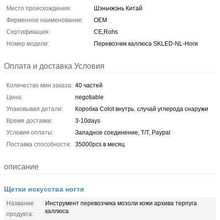
Место происхождения:
Шэньчжэнь Китай
Фирменное наименование:
OEM
Сертификация:
CE,Rohs
Номер модели:
Перевозчик каллюса SKLED-NL-Ноги
Оплата и доставка Условия
Количество мин заказа:
40 частей
Цена:
negotiable
Упаковывая детали:
Коробка Colot внутрь. случай углерода снаружи
Время доставки:
3-10days
Условия оплаты:
Западное соединение, T/T, Paypal
Поставка способности:
35000pcs в месяц
описание
Щетки искусства ногтя
Название
Инструмент перевозчика мозоли кожи архива терпуга
каллюса
продукта: