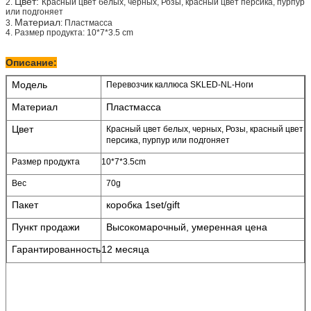
Цвет:
2.
Красный цвет белых, черных, Розы, красный цвет персика, пурпур
или подгоняет
Материал
3.
: Пластмасса
4. Размер продукта: 10*7*3.5 cm
Описание:
Модель
Перевозчик каллюса SKLED-NL-Ноги
Материал
Пластмасса
Цвет
Красный цвет белых, черных, Розы, красный цвет
персика, пурпур или подгоняет
Размер продукта
10*7*3.5cm
Вес
70g
Пакет
коробка 1set/gift
Пункт продажи
Высокомарочный, умеренная цена
Гарантированность
12 месяца