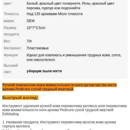
цвет:
Белый, красный цвет почерните, Розы, красный цвет
персика, пурпур или подгоняйте
Точность:
Над 135 архивами Micro точности
марка:
OEM
Размер
10*7*3.5cm
продукта:
Вес:
70г
Материал:
Пластиковые
Функция:
Идеал для извлекать и уменьшения трудных кожи, corns,
или омозолелого
Высокий
уборщик пыли ногтя
свет:
Ручной перевозчик кожи внимательности ноги щетки чистки ногтя
архива Pedicure сухой трудный мертвый
Быстрый взгляд:
Инструмент удаления ручной кожи перевозчика каллюса ноги перевозчика
кожи внимательности ноги архива Pedicure сухой трудной мертвой
Exfoliating
1.
Название продукта:
Инструмент перевозчика мозоли кожи архива
терпуга каллюса