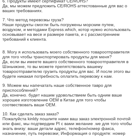
6. Продукты имеют сертификат CE/ROHS?
Да, мы можем предложить CE/ROHS аттестованные для вас о
ваших требованиях.
7. Что метод перевозкы груза?
Наши продукты смогли быть погружены морским путем,
воздухом, и методами Express.which, котор нужно использовать
основывает на весе и размере пакета, и с рассмотрением
требований к клиента.
8. Могу я использовать моего собственного товароотправителя
для того чтобы транспортировать продукты для меня?
Да, если вы имеете вашего собственного товароотправителя в
Шэньчжэне, то вы можете препятствовать вашему
товароотправителю грузить продукты для вас. И после этого вы
будете никакая потребность оплатить перевозку к нам.
9. Можем мы напечатать наше собственное тавро для
приспособлений?
Да, конечно. будет нашим удовольствием быть одним ваше
хорошее изготовление OEM в Китае для того чтобы
соотвествовать ваши OEM.
10. Как сделать заказ заказ?
Пожалуйста kinldy пошлите нами ваш заказ электронной почтой
или факс, мы подтвердим PI с вами желание .we для того чтобы
знать внизу: ваши детали адрес, телефон/номер факса,
назначение, путь перевозки; Информация о продукте: номер