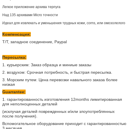
Легкое приложение архива терпуга
Над 135 архивами Micro точности
Идеал для извлекать и уменьшения трудных кожи, corns, или омозолелого
Компенсация:
T/T, западное соединение, Paypal
Пересылка:
1. курьерским: Заказ образца и миниые заказы
2. воздухом: Срочная потребность, и быстрая пересылка.
3. Морским путем: Цена перевозки навального заказа более
низкая
Guarrantee:
1. гарантированность изготовления 12months лимитированная
для неполноценных деталей
(исклучая деталей поврежденных и/или злоупотреблянных
после получения).
Вспомогательное оборудование приходит с гарантированностью
3 месяцев.