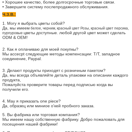
• Хорошее качество, более долгосрочные торговые связи.
• Завершите систему послепродажного обслуживания.
Ч.З.В.:
1. Могу я выбрать цветы собой?
Да, мы имеем
белое, черним, красный цвет Розы, красный цвет персика,
цветы доступные. любой другой цвет может сделать
пурпуровые
ODM & OEM!
2. Как я оплачиваю для моей покупкы?
Мы accecpt следующие методы компенсации: T/T, западное
соединение, Paypal.
3. Делают продукты приходят с розничным пакетом?
Да, мы всегда объявляйте деталь упаковки на описании каждого
продукта,
Пожалуйста проверите товары перед подписью когда вы
получили его.
4. May я приказать one piece?
Да, образец или миниое о'кей пробного заказа.
5. Вы фабрика или торговая компания?
Мы имеем нашу собственную фабрику. Добро пожаловать для
посещения нашей фабрики!