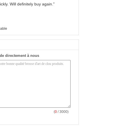
kly. Will definitely buy again."
sable
de directement à nous
(
0
/ 3000)