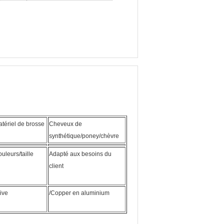
tériel de brosse
Cheveux de
synthétique/poney/chèvre
uleurs/taille
Adapté aux besoins du
client
ive
/Copper en aluminium