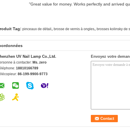
"Great value for money. Works perfectly and arrived quic
,
,
roduit Tag:
pinceaux de détail
brosse de vernis à ongles
brosses kolinsky de 
oordonnées
henzhen UV Nail Lamp Co.,Ltd.
Envoyez votre deman
ersonne à contacter:
Ms. zero
éléphone:
18810166789
élécopieur:
86-199-9900-9773