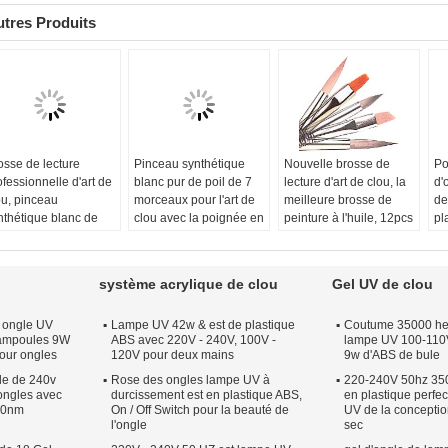
tres Produits
osse de lecture
Pinceau synthétique
Nouvelle brosse de
Po
ofessionnelle d'art de
blanc pur de poil de 7
lecture d'art de clou, la
d'
ou, pinceau
morceaux pour l'art de
meilleure brosse de
de
nthétique blanc de
clou avec la poignée en
peinture à l'huile, 12pcs
pl
il de 7 morceaux
bois
par brosse de poil
l'
d'ensemble
de
système acrylique de clou
Gel UV de clou
 ongle UV
Lampe UV 42w & est de plastique
Coutume 35000 heu
* ampoules 9W
ABS avec 220V - 240V, 100V -
lampe UV 100-110V
pour ongles
120V pour deux mains
9w d'ABS de bule
le de 240v
Rose des ongles lampe UV à
220-240V 50hz 35
ongles avec
durcissement est en plastique ABS,
en plastique perfe
370nm
On / Off Switch pour la beauté de
UV de la conceptio
l'ongle
sec