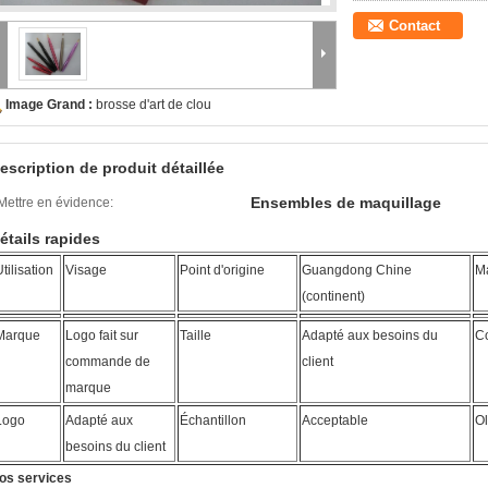
Contact
Image Grand :
brosse d'art de clou
escription de produit détaillée
Ensembles de maquillage
Mettre en évidence:
étails rapides
tilisation
Visage
Point d'origine
Guangdong Chine
Ma
(continent)
Marque
Logo fait sur
Taille
Adapté aux besoins du
Co
commande de
client
marque
Logo
Adapté aux
Échantillon
Acceptable
Ol
besoins du client
os services