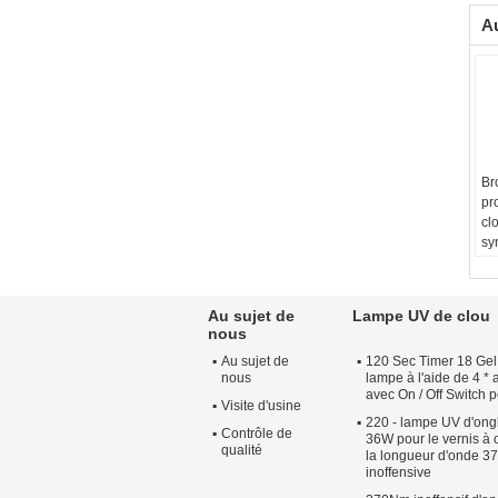
Au
Br
pr
cl
sy
po
Au sujet de
Lampe UV de clou
nous
Au sujet de
120 Sec Timer 18 Gel
nous
lampe à l'aide de 4 
avec On / Off Switch 
Visite d'usine
220 - lampe UV d'ong
Contrôle de
36W pour le vernis à 
qualité
la longueur d'onde 
inoffensive