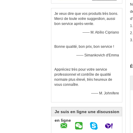
N
d
Je veux dire que vos produits très bons.
Merci de toute votre suggestion, aussi
d
bon service après-vente.
1
—— M. Abílio Cipriano
2
3
Bonne qualité, bon prix, bon service !
—— Simankovich d'Emma
É
Appréciez très pour votre service
professionnel et contrôle de qualité
normale plus élevé, très heureux de
vous connaître.
—— M. Johnifere
Je suis en ligne une discussion
en ligne