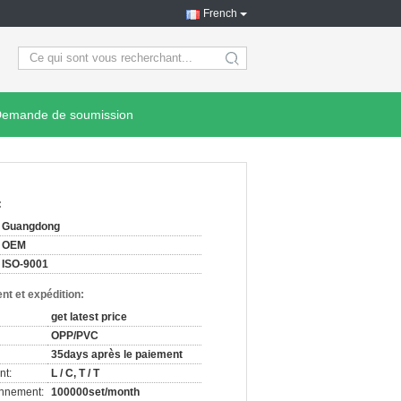
French
search
emande de soumission
:
Guangdong
OEM
ISO-9001
nt et expédition:
get latest price
OPP/PVC
35days après le paiement
nt:
L / C, T / T
onnement:
100000set/month