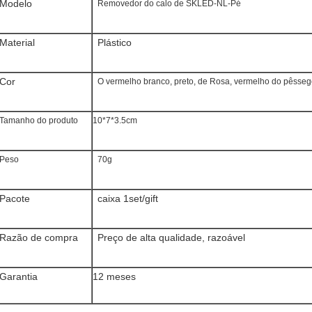
Modelo
Removedor do calo de SKLED-NL-Pé
Material
Plástico
Cor
O vermelho branco, preto, de Rosa, vermelho do pêssego
Tamanho do produto
10*7*3.5cm
Peso
70g
Pacote
caixa 1set/gift
Razão de compra
Preço de alta qualidade, razoável
Garantia
12 meses