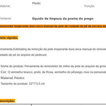
Plastic
Material:
Função:
líquido de limpeza da poeira do prego
Destacar:
emovedor inoperante duro seco manual da pele do cuidado de pé da escova de 
ista rápida:
erramenta Exfoliating da remoção da pele inoperante dura seca manual do remove
uidado de pé do arquivo do pedicure
.
Nome do produto:
Ferramenta do removedor do milho da pele do arquivo da gros
Cor:
.
O vermelho branco, preto, de Rosa, vermelho do pêssego, roxo ou personal
Material
.
: Plástico
. Tamanho do produto: 10*7*3.5 cm
escrição: