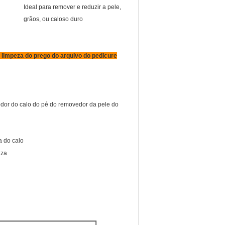
Ideal para remover e reduzir a pele,
grãos, ou caloso duro
limpeza do prego do arquivo do pedicure
dor do calo do pé do removedor da pele do
a do calo
iza