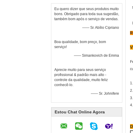
Eu quero dizer que seus produtos muito
bons. Obrigado para toda sua sugestão,
também bom após o serviço de vendas.
—— Sr. Abílio Cipriano
R
Boa qualidade, bom preço, bom
serviço!
V
—— Simankovich de Emma
F
c
Aprecie muito para seus serviço
profissional & padrão mais alto -
controle da qualidade, muito feliz
1
conhecê-lo.
2
—— Sr. Johnifere
3
4
Estou Chat Online Agora
D