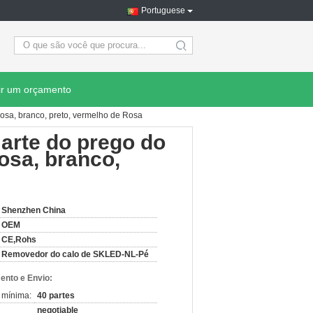
Portuguese
search
ir um orçamento
osa, branco, preto, vermelho de Rosa
arte do prego do
osa, branco,
Shenzhen China
OEM
CE,Rohs
Removedor do calo de SKLED-NL-Pé
nto e Envio:
 mínima:
40 partes
negotiable