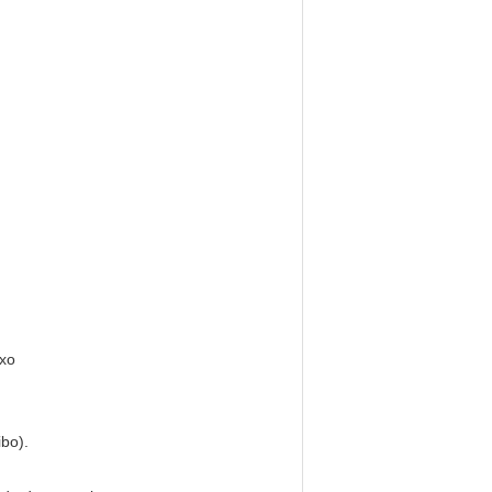
ixo
bo).