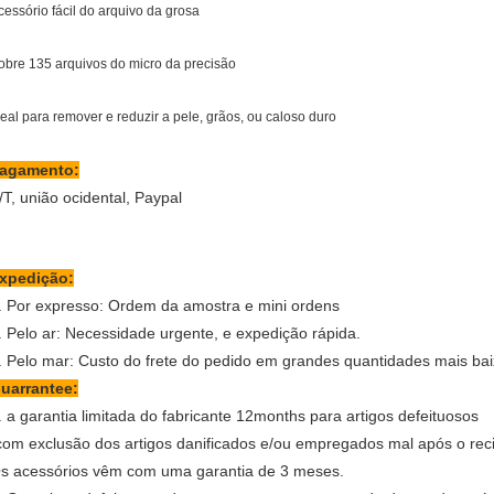
cessório fácil do arquivo da grosa
obre 135 arquivos do micro da precisão
deal para remover e reduzir a pele, grãos, ou caloso duro
agamento:
/T, união ocidental, Paypal
xpedição:
. Por expresso: Ordem da amostra e mini ordens
. Pelo ar: Necessidade urgente, e expedição rápida.
. Pelo mar: Custo do frete do pedido em grandes quantidades mais ba
uarrantee:
. a garantia limitada do fabricante 12months para artigos defeituosos
com exclusão dos artigos danificados e/ou empregados mal após o reci
s acessórios vêm com uma garantia de 3 meses.