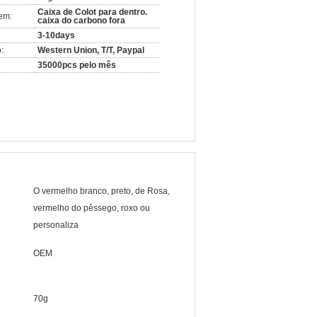
Caixa de Colot para dentro.
em:
caixa do carbono fora
3-10days
:
Western Union, T/T, Paypal
35000pcs pelo mês
O vermelho branco, preto, de Rosa,
vermelho do pêssego, roxo ou
personaliza
OEM
70g