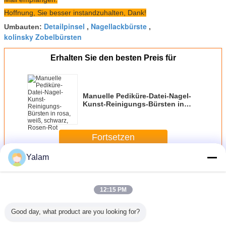
Hoffnung, Sie besser instandzuhalten, Dank!
Detailpinsel
Nagellackbürste
Umbauten:
,
,
kolinsky Zobelbürsten
Erhalten Sie den besten Preis für
Manuelle Pediküre-Datei-Nagel-
Kunst-Reinigungs-Bürsten in
rosa, weiß, schwarz, Rosen-Rot
Fortsetzen
Yalam
Nagel-Kunst-Bürsten
Mehr
12:15 PM
Good day, what product are you looking for?
liges
Neuer
Gämsen-u.
Gesundheitswesen-
Nagelkuns