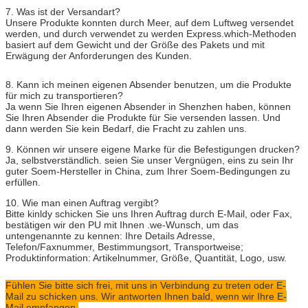
7. Was ist der Versandart?
Unsere Produkte konnten durch Meer, auf dem Luftweg versendet
werden, und durch verwendet zu werden Express.which-Methoden
basiert auf dem Gewicht und der Größe des Pakets und mit
Erwägung der Anforderungen des Kunden.
8. Kann ich meinen eigenen Absender benutzen, um die Produkte
für mich zu transportieren?
Ja wenn Sie Ihren eigenen Absender in Shenzhen haben, können
Sie Ihren Absender die Produkte für Sie versenden lassen. Und
dann werden Sie kein Bedarf, die Fracht zu zahlen uns.
9. Können wir unsere eigene Marke für die Befestigungen drucken?
Ja, selbstverständlich. seien Sie unser Vergnügen, eins zu sein Ihr
guter Soem-Hersteller in China, zum Ihrer Soem-Bedingungen zu
erfüllen.
10. Wie man einen Auftrag vergibt?
Bitte kinldy schicken Sie uns Ihren Auftrag durch E-Mail, oder Fax,
bestätigen wir den PU mit Ihnen .we-Wunsch, um das
untengenannte zu kennen: Ihre Details Adresse,
Telefon/Faxnummer, Bestimmungsort, Transportweise;
Produktinformation: Artikelnummer, Größe, Quantität, Logo, usw.
Fühlen Sie bitte sich frei, mit uns in Verbindung zu treten oder E-
Mail zu schicken uns. Wir antworten Ihnen bald, wenn wir Ihre E-
Mail empfangen.