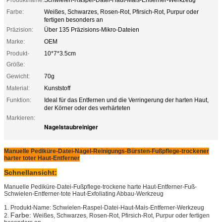
Produktname:
Schwielen-Raspel-Datei-Haut-Mais-Entferner-Werkzeug
Farbe:
Weißes, Schwarzes, Rosen-Rot, Pfirsich-Rot, Purpur oder
fertigen besonders an
Präzision:
Über 135 Präzisions-Mikro-Dateien
Marke:
OEM
Produkt-
10*7*3.5cm
Größe:
Gewicht:
70g
Material:
Kunststoff
Funktion:
Ideal für das Entfernen und die Verringerung der harten Haut,
der Körner oder des verhärteten
Markieren:
Nagelstaubreiniger
Manuelle Pediküre-Datei-Nagel-Reinigungs-Bürsten-Fußpflege-trockener
harter toter Haut-Entferner
Schnellansicht:
Manuelle Pediküre-Datei-Fußpflege-trockene harte Haut-Entferner-Fuß-
Schwielen-Entferner-tote Haut-Exfoliating Abbau-Werkzeug
1.
Produkt-Name:
Schwielen-Raspel-Datei-Haut-Mais-Entferner-Werkzeug
Farbe:
2.
Weißes, Schwarzes, Rosen-Rot, Pfirsich-Rot, Purpur oder fertigen