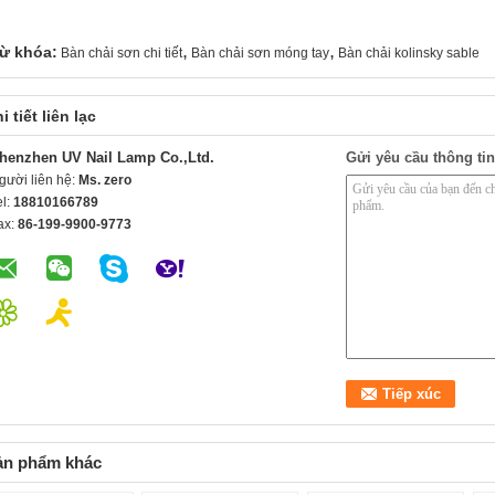
,
,
ừ khóa:
Bàn chải sơn chi tiết
Bàn chải sơn móng tay
Bàn chải kolinsky sable
i tiết liên lạc
henzhen UV Nail Lamp Co.,Ltd.
Gửi yêu cầu thông tin
gười liên hệ:
Ms. zero
el:
18810166789
ax:
86-199-9900-9773
ản phẩm khác