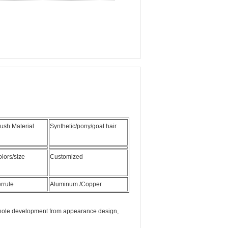
ush Material
Synthetic/pony/goat hair
lors/size
Customized
rrule
Aluminum /Copper
hole development from appearance design,