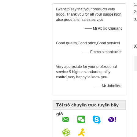
1
I want to say that your products very
2
good. Thank you for all your suggestion,
3
also good after sales service.
—— Mr Abílio Cipriano
Good quality,Good price,Good service!
X
—— Emma simankovich
Very appreciate for your professional
service & higher standard quality
control,very happy to know you.
—— Mr Johnifere
Tôi trò chuyện trực tuyến bây
giờ