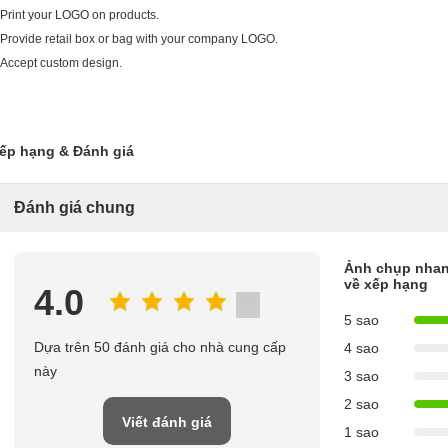
.Print your LOGO on products.
.Provide retail box or bag with your company LOGO.
.Accept custom design.
ếp hạng & Đánh giá
Đánh giá chung
Ảnh chụp nha
về xếp hạng
4.0
5 sao
Dựa trên 50 đánh giá cho nhà cung cấp
4 sao
này
3 sao
2 sao
Viết đánh giá
1 sao