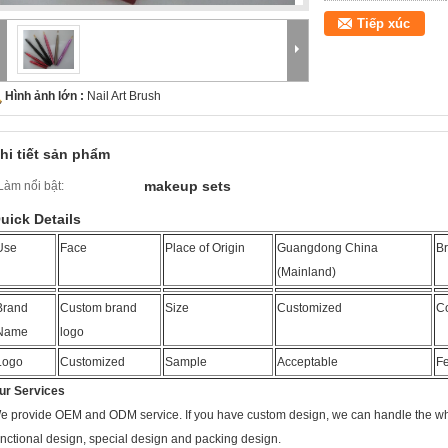
Tiếp xúc
Hình ảnh lớn :
Nail Art Brush
hi tiết sản phẩm
makeup sets
Làm nổi bật:
uick Details
Use
Face
Place of Origin
Guangdong China
Br
(Mainland)
Brand
Custom brand
Size
Customized
Co
Name
logo
Logo
Customized
Sample
Acceptable
Fe
ur Services
e provide OEM and ODM service. If you have custom design, we can handle the w
unctional design, special design and packing design.