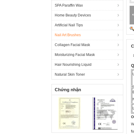
SPA Paraffin Wax
Home Beauty Devices
Artificial Nail Tips
Nail Art Brushes
Collagen Facial Mask
C
Moisturizing Facial Mask
Hair Nourishing Liquid
Q
Natural Skin Toner
Chứng nhận
O
W
f