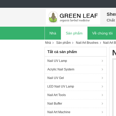
She
Chất 
Nhà
Sản phẩm
Về chúng tôi
Nhà
Sản phẩm
Nail Art Brushes
Nail Art 
N
Tất cả sản phẩm
Nail UV Lamp
Acrylic Nail System
Nail UV Gel
LED Nail UV Lamp
Nail Art Tools
Nail Buffer
Nail Art Machine