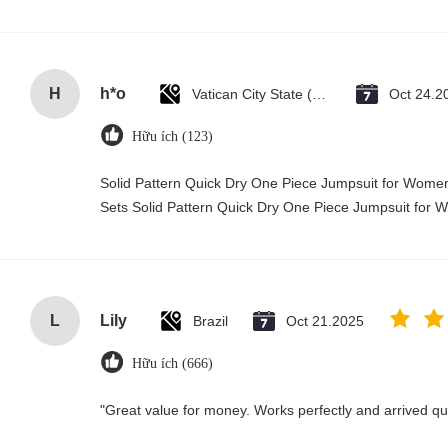
H
h*o
Vatican City State (Holy See)
Oct 24.2
Hữu ích (123)
Solid Pattern Quick Dry One Piece Jumpsuit for Wo
Sets Solid Pattern Quick Dry One Piece Jumpsuit fo
L
Lily
Brazil
Oct 21.2025
Hữu ích (666)
"Great value for money. Works perfectly and arrived quic