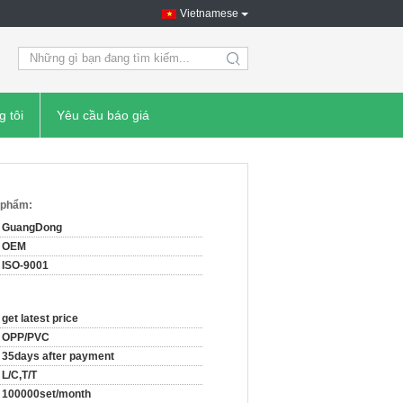
Vietnamese
search
g tôi
Yêu cầu báo giá
n phẩm:
GuangDong
OEM
ISO-9001
get latest price
OPP/PVC
35days after payment
L/C,T/T
100000set/month