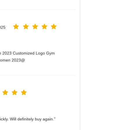
025
men 2023 Customized Logo Gym
r Women 2023@
kly. Will definitely buy again."