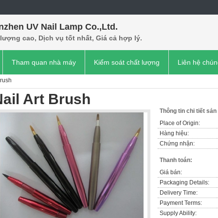
nzhen UV Nail Lamp Co.,Ltd.
lượng cao, Dịch vụ tốt nhất, Giá cả hợp lý.
Tham quan nhà máy
Kiểm soát chất lượng
Liên hệ chún
Brush
ail Art Brush
Thông tin chi tiết sả
Place of Origin:
Hàng hiệu:
Chứng nhận:
Thanh toán:
Giá bán:
Packaging Details:
Delivery Time:
Payment Terms:
Supply Ability: