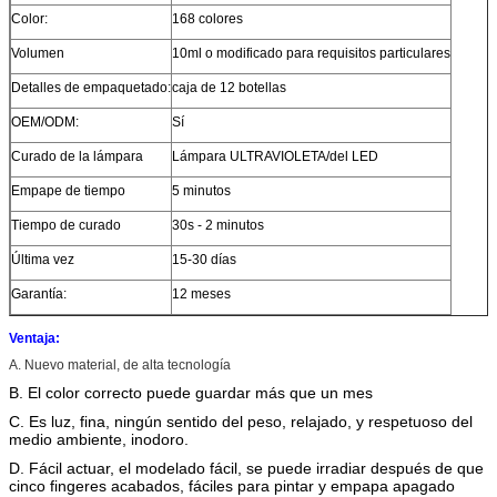
Color:
168 colores
Volumen
10ml o modificado para requisitos particulares
Detalles de empaquetado:
caja de 12 botellas
OEM/ODM:
Sí
Curado de la lámpara
Lámpara ULTRAVIOLETA/del LED
Empape de tiempo
5 minutos
Tiempo de curado
30s - 2 minutos
Última vez
15-30 días
Garantía:
12 meses
Ventaja:
A. Nuevo material, de alta tecnología
B. El color correcto puede guardar más que un mes
C. Es luz, fina, ningún sentido del peso, relajado, y respetuoso del
medio ambiente, inodoro.
D. Fácil actuar, el modelado fácil, se puede irradiar después de que
cinco fingeres acabados, fáciles para pintar y empapa apagado