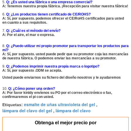
5.
Q: ¿Es usted una fábrica o una empresa comercial?
A: Tenemos nuestra propia fábrica. ¡Recepción para visitar nuestra fábrica!
6.
Q: ¿Los productos tienen certificado de CE/ROHS?
A: Sí, por supuesto. podemos ofrecer el CE/RoHS certificados para usted
en cuanto a sus requisitos.
7.
Q: ¿Cuál es el método del envío?
A: Por el aire, el mar o expresa.
8.
Q: ¿Puedo utilizar mi propio promotor para transportar los productos para
mí?
A: Sí, por supuesto. usted puede pedir que su promotor coja las mercancías
de nuestra fábrica. O podemos enviar las mercancías a su promotor.
9.
Q: ¿Podemos imprimir nuestra propia marca o logotipo?
A: Sí, por supuesto .ODM se acepta.
Usted puede enviarnos su fichero del diseño nosotros y le ayudaremos
10.
Q: ¿Cómo poner una orden?
A: Por favor kinldy envíenos su PO por el correo electrónico o fax,
confirmaremos el pi con usted.
esmalte de uñas ultravioleta del gel
Etiquetas:
,
lámpara del clavo del gel
lámpara del clavo
,
Obtenga el mejor precio por