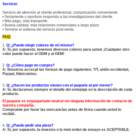
Servicio:
Servicio de atención al cliente profesional, comunicación conveniente.
• Seriamente y oportuno responda a las investigaciones del cliente.
• Más pago, más transporte.
• Buena calidad, más relaciones comerciales a largo plazo.
• Termine el sistema del servicio post-venta.
FAQ:
1.
Q: ¿Puedo elegir colores de mí mismo?
A: Sí, por supuesto. tenemos diversos colores para usted. ¡Cualquier otro
color puede hacer el ODM y al OEM!
2.
Q: ¿Cómo pago mi compra?
A: Nosotros accecpt las formas de pago siguientes: T/T, unión occidental,
Paypal, fideicomiso.
3.
Q: ¿Hacen los productos vienen con el paquete al por menor?
A: Sí, declaramos siempre el detalle del embalaje en la descripción de cada
producto.
El paquete es empaquetado neutral
sin ninguna información de contacto de
nuestra compañía.
Compruebe por favor las mercancías antes de firma cuando usted lo
recibió.
4.
Q: ¿Puedo pedir una pieza?
A: Sí, por supuesto. la muestra o la mini orden de ensayo es ACEPTABLE.