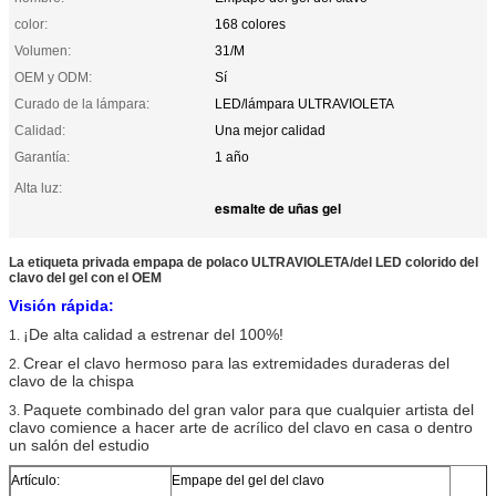
color:
168 colores
Volumen:
31/M
OEM y ODM:
Sí
Curado de la lámpara:
LED/lámpara ULTRAVIOLETA
Calidad:
Una mejor calidad
Garantía:
1 año
Alta luz:
esmalte de uñas gel
La etiqueta privada empapa de polaco ULTRAVIOLETA/del LED colorido del
clavo del gel con el OEM
Visión rápida:
¡De alta calidad a estrenar del 100%!
1.
Crear el clavo hermoso para las extremidades duraderas del
2.
clavo de la chispa
Paquete combinado del gran valor para que cualquier artista del
3.
clavo comience a hacer arte de acrílico del clavo en casa o dentro
un salón del estudio
Artículo:
Empape del gel del clavo