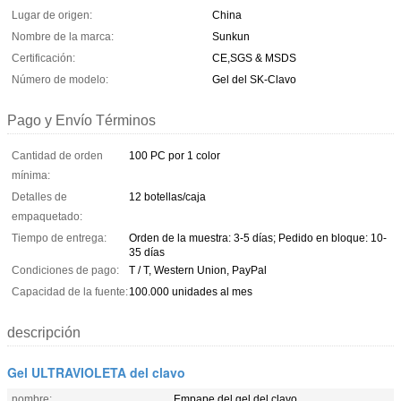
Lugar de origen:
China
Nombre de la marca:
Sunkun
Certificación:
CE,SGS & MSDS
Número de modelo:
Gel del SK-Clavo
Pago y Envío Términos
Cantidad de orden
100 PC por 1 color
mínima:
Detalles de
12 botellas/caja
empaquetado:
Tiempo de entrega:
Orden de la muestra: 3-5 días; Pedido en bloque: 10-
35 días
Condiciones de pago:
T / T, Western Union, PayPal
Capacidad de la fuente:
100.000 unidades al mes
descripción
Gel ULTRAVIOLETA del clavo
nombre:
Empape del gel del clavo