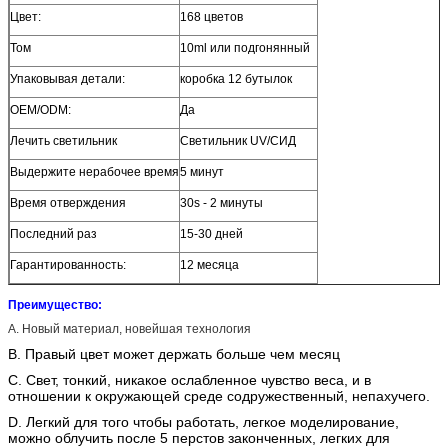
Цвет:
168 цветов
Том
10ml или подгонянный
Упаковывая детали:
коробка 12 бутылок
OEM/ODM:
Да
Лечить светильник
Светильник UV/СИД
Выдержите нерабочее время
5 минут
Время отверждения
30s - 2 минуты
Последний раз
15-30 дней
Гарантированность:
12 месяца
Преимущество:
A. Новый материал, новейшая технология
B. Правый цвет может держать больше чем месяц
C. Свет, тонкий, никакое ослабленное чувство веса, и в
отношении к окружающей среде содружественный, непахучего.
D. Легкий для того чтобы работать, легкое моделирование,
можно облучить после 5 перстов законченных, легких для