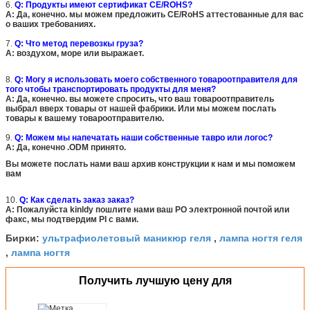
6.
Q: Продукты имеют сертификат CE/ROHS?
A: Да, конечно. мы можем предложить CE/RoHS аттестованные для вас
о ваших требованиях.
7.
Q: Что метод перевозкы груза?
A: воздухом, море или выражает.
8.
Q: Могу я использовать моего собственного товароотправителя для
того чтобы транспортировать продукты для меня?
A: Да, конечно. вы можете спросить, что ваш товароотправитель
выбрал вверх товары от нашей фабрики. Или мы можем послать
товары к вашему товароотправителю.
9.
Q: Можем мы напечатать наши собственные тавро или логос?
A: Да, конечно .ODM принято.
Вы можете послать нами ваш архив конструкции к нам и мы поможем
вам
10.
Q: Как сделать заказ заказ?
A: Пожалуйста kinldy пошлите нами ваш PO электронной почтой или
факс, мы подтвердим PI с вами.
ультрафиолетовый маникюр геля
лампа ногтя геля
Бирки:
,
лампа ногтя
,
Получить лучшую цену для