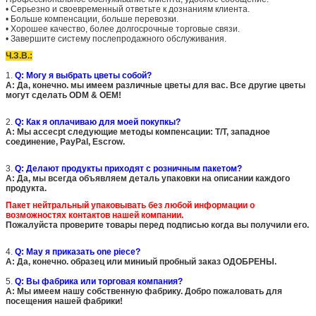
• Серьезно и своевременный ответьте к дознаниям клиента.
• Больше компенсации, больше перевозки.
• Хорошее качество, более долгосрочные торговые связи.
• Завершите систему послепродажного обслуживания.
Ч.З.В.:
1.
Q: Могу я выбрать цветы собой?
A: Да, конечно. мы имеем различные цветы для вас. Все другие цветы
могут сделать ODM & OEM!
2.
Q: Как я оплачиваю для моей покупкы?
A: Мы accecpt следующие методы компенсации: T/T, западное
соединение, PayPal, Escrow.
3.
Q: Делают продукты приходят с розничным пакетом?
A: Да, мы всегда объявляем деталь упаковки на описании каждого
продукта.
Пакет нейтральный упаковывать
без любой информации о
возможностях контактов нашей компании.
Пожалуйста проверите товары перед подписью когда вы получили его.
4.
Q: May я приказать one piece?
A: Да, конечно. образец или миниый пробный заказ ОДОБРЕНЫ.
5.
Q: Вы фабрика или торговая компания?
A: Мы имеем нашу собственную фабрику. Добро пожаловать для
посещения нашей фабрики!