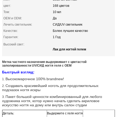
цвет:
168 цветов
Том:
10 мл
OEM и ODM:
Да
Лечить светильник:
СИД/UV светильник
Качество:
Более лучшее качество
Гарантия:
1 Год
Высокий свет:
Лак для ногтей гелем
Метка частного назначения выдерживает с цветастой
заполированности UV/СИД ногтя геля с OEM
Быстрый взгляд:
Высокомарочное 100% brandnew!
1.
Создавать красивейший ноготь для продолжительных
2.
подсказок ногтя искры
Пакет большой ценности комбинированный для любого
3.
художника ногтя, котор нужно начать сделать акриловое
искусство ногтя на дому или внутрь салон студии
Деталь:
Выдержите с геля ногтя