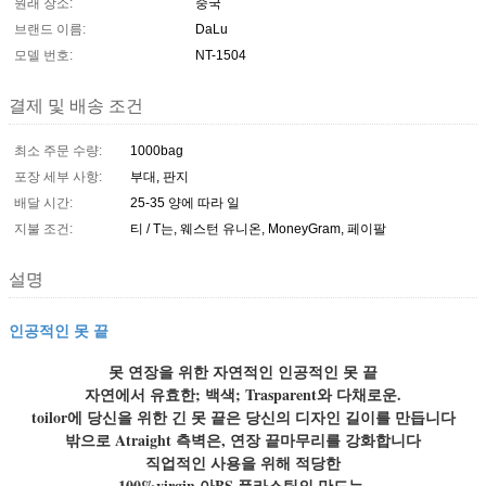
원래 장소:
중국
브랜드 이름:
DaLu
모델 번호:
NT-1504
결제 및 배송 조건
최소 주문 수량:
1000bag
포장 세부 사항:
부대, 판지
배달 시간:
25-35 양에 따라 일
지불 조건:
티 / T는, 웨스턴 유니온, MoneyGram, 페이팔
설명
인공적인 못 끝
못 연장을 위한 자연적인 인공적인 못 끝
자연에서 유효한; 백색; Trasparent와 다채로운.
toilor에 당신을 위한 긴 못 끝은 당신의 디자인 길이를 만듭니다
밖으로 Atraight 측벽은, 연장 끝마무리를 강화합니다
직업적인 사용을 위해 적당한
100%virgin 아BS 플라스틱의 만드는.