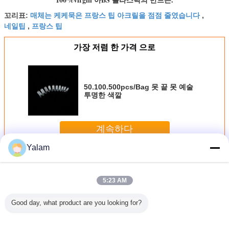
매체는 케케묵은 프랑스 팁 아크릴을 점점 줄였습니다
꼬리표:
,
네일팁
프랑스 팁
,
가장 저렴 한 가격 으로
50.100.500pcs/Bag 못 끝 못 예술
투명한 색깔
계속하다
Yalam
인공적인 못 끝
더 많은 것
5:23 AM
Good day, what product are you looking for?
00pcs/Bag
10 크기 못 회화 끝
디자인된 인공적인
인공적인 못 제거
틀린 못 
 예술 투명
Prats 성격 못 끝 전
못 끝 3D 사치품 및
제
인 못/가