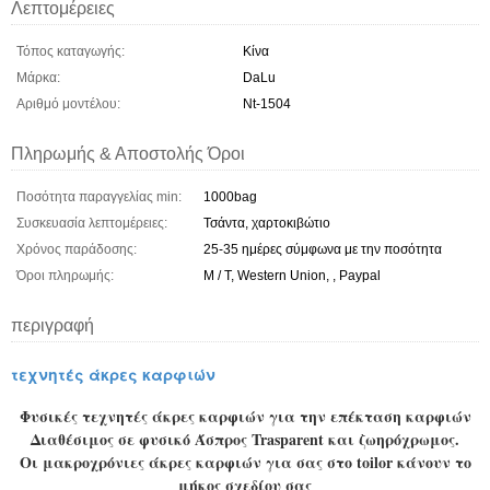
Λεπτομέρειες
Τόπος καταγωγής:
Κίνα
Μάρκα:
DaLu
Αριθμό μοντέλου:
Nt-1504
Πληρωμής & Αποστολής Όροι
Ποσότητα παραγγελίας min:
1000bag
Συσκευασία λεπτομέρειες:
Τσάντα, χαρτοκιβώτιο
Χρόνος παράδοσης:
25-35 ημέρες σύμφωνα με την ποσότητα
Όροι πληρωμής:
Μ / Τ, Western Union, , Paypal
περιγραφή
τεχνητές άκρες καρφιών
Φυσικές τεχνητές άκρες καρφιών για την επέκταση καρφιών
Διαθέσιμος σε φυσικό Άσπρος Trasparent και ζωηρόχρωμος.
Οι μακροχρόνιες άκρες καρφιών για σας στο toilor κάνουν το
μήκος σχεδίου σας