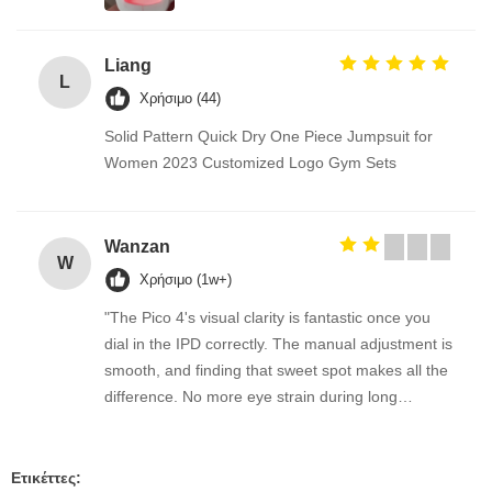
Liang
L
Χρήσιμο (44)
Solid Pattern Quick Dry One Piece Jumpsuit for
Women 2023 Customized Logo Gym Sets
Wanzan
W
Χρήσιμο (1w+)
"The Pico 4's visual clarity is fantastic once you
dial in the IPD correctly. The manual adjustment is
smooth, and finding that sweet spot makes all the
difference. No more eye strain during long
sessions. Highly recommend taking the time to set
it up properly!""The Pico 4's visual clarity is
fantastic once you dial in the IPD correctly. The
Ετικέττες: