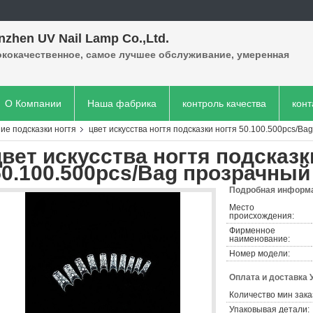
nzhen UV Nail Lamp Co.,Ltd.
кокачественное, самое лучшее обслуживание, умеренная
.
О Компании
Наша фабрика
контроль качества
кон
ие подсказки ногтя
цвет искусства ногтя подсказки ногтя 50.100.500pcs/B
цвет искусства ногтя подсказк
50.100.500pcs/Bag прозрачный
Подробная информа
Место
происхождения:
Фирменное
наименование:
Номер модели:
Оплата и доставка 
Количество мин зака
Упаковывая детали: