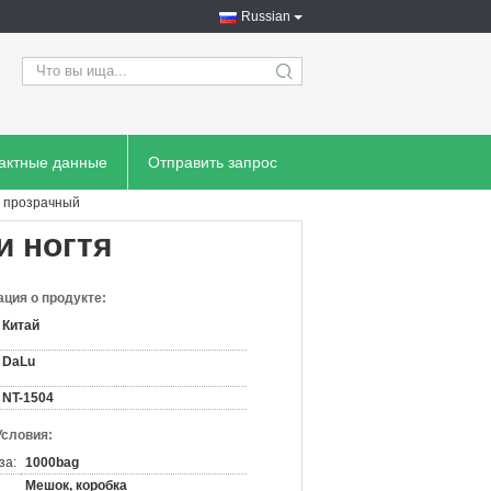
Russian
search
тактные данные
Отправить запрос
ag прозрачный
и ногтя
ция о продукте:
Китай
DaLu
NT-1504
Условия:
за:
1000bag
Мешок, коробка