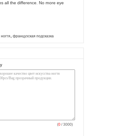
s all the difference. No more eye
,
 ногтя
французская подсказка
у
(
0
/ 3000)