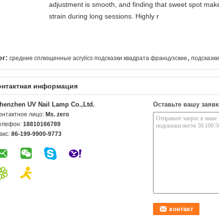
adjustment is smooth, and finding that sweet spot make
strain during long sessions. Highly r
,
ег:
средние сплющенные acrylics подсказки квадрата французские
подсказки
онтактная информация
henzhen UV Nail Lamp Co.,Ltd.
Оставьте вашу заявк
онтактное лицо:
Ms. zero
елефон:
18810166789
акс:
86-199-9900-9773