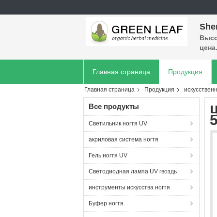
She
Высо
цена
Главная страница
Продукция
Главная страница
Продукция
искусственн
Все продукты
Светильник ногтя UV
акриловая система ногтя
Гель ногтя UV
Светодиодная лампа UV гвоздь
инструменты искусства ногтя
Буфер ногтя