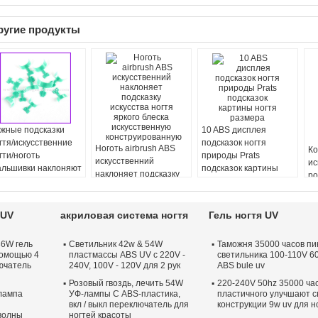
ругие продукты
жные подсказки
10 ABS дисплея
гтя/искусственние
подсказок ногтя
Ноготь airbrush ABS
Ко
гти/ноготь
природы Prats
искусственний
ис
льшивки наклоняют
подсказок картины
наклоняет подсказку
ро
B-K21
ногтя размера
искусства ногтя яркого
но
блеска искусственную
ло
конструированную
но
 UV
акриловая система ногтя
Гель ногтя UV
36W гель
Светильник 42w & 54W
Таможня 35000 часов пи
помощью 4
пластмассы ABS UV с 220V -
светильника 100-110V 6
лючатель
240V, 100V - 120V для 2 рук
ABS bule uv
Розовый гвоздь, лечить 54W
220-240V 50hz 35000 ча
 лампа
УФ-лампы С ABS-пластика,
пластичного улучшают с
вкл / выкл переключатель для
конструкции 9w uv для н
волны
ногтей красоты