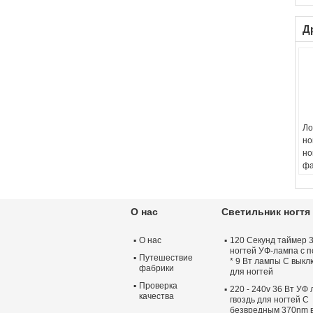
Д
Ло
но
но
фа
BE
О нас
Светильник ногтя
О нас
120 Секунд таймер 
ногтей УФ-лампа с 
Путешествие
* 9 Вт лампы С вык
фабрики
для ногтей
Проверка
220 - 240v 36 Вт УФ
качества
гвоздь для ногтей С
безвредным 370nm 