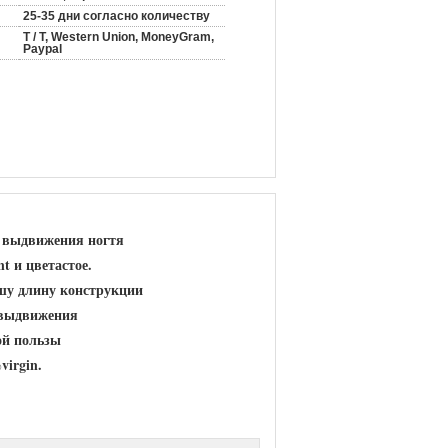
25-35 дни согласно количеству
T / T, Western Union, MoneyGram,
Paypal
я выдвижения ногтя
t и цветастое.
ашу длину конструкции
у выдвижения
ой пользы
irgin.