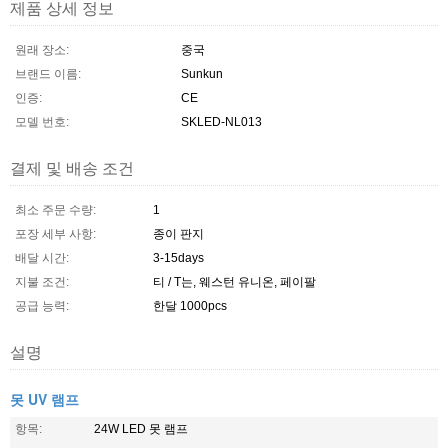
제품 상세 정보
원래 장소:
중국
브랜드 이름:
Sunkun
인증:
CE
모델 번호:
SKLED-NL013
결제 및 배송 조건
최소 주문 수량:
1
포장 세부 사항:
종이 판지
배달 시간:
3-15days
지불 조건:
티 / T는, 웨스턴 유니온, 페이팔
공급 능력:
한달 1000pcs
설명
못 UV 램프
항목:
24W LED 못 램프