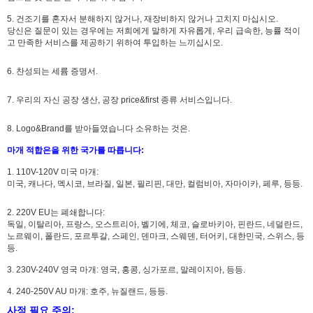
5. 건조기를 혼자서 분해하지 않거나, 재장비하지 않거나 고치지 마십시오.
당신은 질문이 있는 경우에는 저희에게 말하게 자유롭게,
우리 급속한, 능률 적이
고 만족한 서비스를 제공하기 위하여 투입하는
느끼십시오
.
6. 찬성되는 세륨 증명서.
7. 우리의 자신 공장 생산, 공장 price&first 종류 서비스입니다.
8.
Logo&Brand를 받아들였습니다 소유하는 것은.
마개 적합은을 위한 국가를 따릅니다:
1. 110V-120V 미국 마개:
미국, 캐나다, 멕시코, 브라질, 일본, 필리핀, 대만, 컬럼비아, 자마이카, 페루, 등등.
2. 220V EU는 폐쇄합니다:
독일, 이탈리아, 프랑스, 오스트리아, 벨기에, 체코, 슬로바키아, 핀란드, 네덜란드,
노르웨이, 폴란드, 포르투갈, 스페인, 덴마크, 스웨덴, 터어키, 대한민국, 스위스, 등
등.
3. 230V-240V 영국 마개: 영국, 홍콩, 싱가포르, 말레이지아, 등등.
4. 240-250V AU 마개: 호주, 뉴질랜드, 등등.
사정 필요 주의: