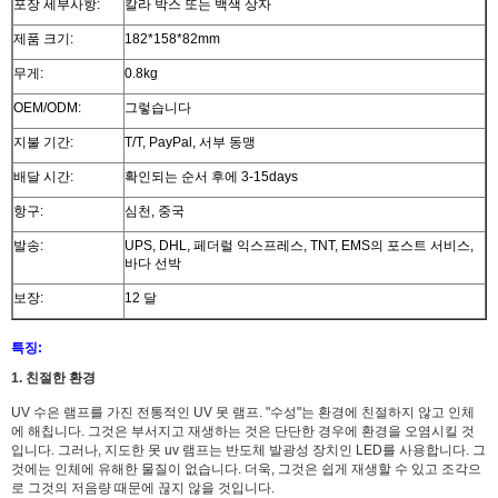
포장 세부사항:
칼라 박스 또는 백색 상자
제품 크기:
182*158*82mm
무게:
0.8kg
OEM/ODM:
그렇습니다
지불 기간:
T/T, PayPal, 서부 동맹
배달 시간:
확인되는 순서 후에 3-15days
항구:
심천, 중국
발송:
UPS, DHL, 페더럴 익스프레스, TNT, EMS의 포스트 서비스,
바다 선박
보장:
12 달
특징:
1. 친절한 환경
UV 수은 램프를 가진 전통적인 UV 못 램프.
"수성"는 환경에 친절하지 않고 인체
에 해칩니다. 그것은 부서지고 재생하는 것은 단단한 경우에
환경을 오염시킬 것
입니다
. 그러나, 지도한 못 uv 램프는 반도체 발광성 장치인 LED를 사용합니다. 그
것에는 인체에 유해한 물질이 없습니다. 더욱, 그것은 쉽게 재생할 수 있고 조각으
로 그것의 저음량 때문에 끊지 않을 것입니다.