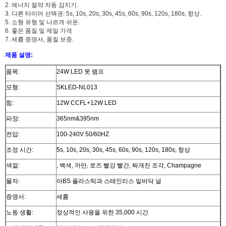
2. 에너지 절약 자동 감지기.
3. 다른 타이머 선택권: 5s, 10s, 20s, 30s, 45s, 60s, 90s, 120s, 180s, 항상.
5. 소형 유형 및 나르게 쉬운.
6. 좋은 품질 및 제일 가격
7. 세륨 증명서, 품질 보증.
제품 설명:
품목:
24W LED 못 램프
모형:
SKLED-NL013
힘:
12W CCFL+12W LED
파장:
365nm&395nm
전압:
100-240V 50/60HZ
조정 시간:
5s, 10s, 20s, 30s, 45s, 60s, 90s, 120s, 180s, 항상
색깔:
, 백색, 까만, 로즈 빨강 빨간, 짜개진 조각, Champagne
물자:
아BS 플라스틱과 스테인리스 밑바닥 널
증명서:
세륨
노동 생활:
정상적인 사용을 위한 35,000 시간