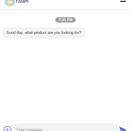
Yalam
7:45 PM
 LED 못
120 초 타이머
2.7M-3.9M 99%
1.8M.2.1M.2.4M.2.7M.3.0M
36w 피부
Good day, what product are you looking for?
프
36W 젤 네일 UV
탄소 파도 낚시대
회전시키는 제물
품 못 u
램프 4를 사용 하
공백
낚시 막대 탄소 섬
YUP-
여 * 9W 전구와 온
유 막대 지류 배 낚
/ 오프 스위치 손톱
싯대 막대
에 대 한
언어를 바꾸십시오
Korean
홈
|
우리에 대하여
|
연락주세요
|
사이트맵
|
개인정보 보호 정책
탁상용 전망
Copyright © 2012 - 2026 Shenzhen UV Nail Lamp Co.,Ltd..
All rights reserved. Developed by
ECER