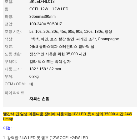
모델:
SKLED-NL013
힘:
CCFL 12W + 12W LED
파장:
365nm&395nm
전압:
100-240V 50/60HZ
조정 시간:
5s, 10s, 20s, 30s, 45s, 60s, 90s, 120s, 180s, 항상
색상:
, 백색, 까만, 로즈 빨강 빨간, 짜개진 조각, Champagne
재료:
아BS 플라스틱과 스테인리스 밑바닥 널
노동 생활:
정상적인 사용을 위한 35,000 시간
꾸러미:
칼라 박스 또는 백색 상자
제품 크기:
182 * 158 * 82 mm
무게:
0.8kg
OEM / ODM:
예
하이 라이트:
자외선 손톱
빨간색 긴 일생 아름다움 장비에 사용되는 UV LED 못 이상의 35000 시간 24W
Lmap
이점
:
1. 강력한 24W LED 못 램프 (12W CCFL+24W LED.