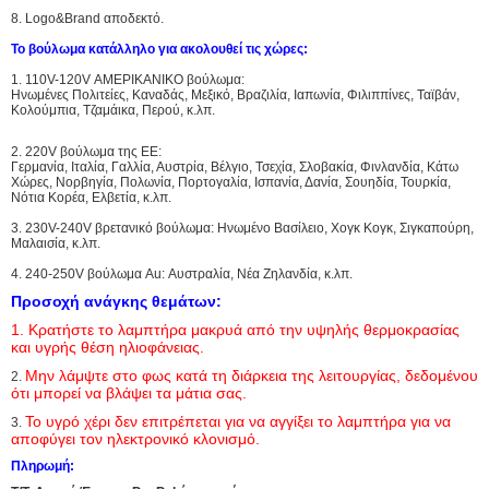
8.
Logo&Brand αποδεκτό.
Το βούλωμα κατάλληλο για ακολουθεί τις χώρες:
1. 110V-120V ΑΜΕΡΙΚΑΝΙΚΟ βούλωμα:
Ηνωμένες Πολιτείες, Καναδάς, Μεξικό, Βραζιλία, Ιαπωνία, Φιλιππίνες, Ταϊβάν,
Κολούμπια, Τζαμάικα, Περού, κ.λπ.
2. 220V βούλωμα της ΕΕ:
Γερμανία, Ιταλία, Γαλλία, Αυστρία, Βέλγιο, Τσεχία, Σλοβακία, Φινλανδία, Κάτω
Χώρες, Νορβηγία, Πολωνία, Πορτογαλία, Ισπανία, Δανία, Σουηδία, Τουρκία,
Νότια Κορέα, Ελβετία, κ.λπ.
3. 230V-240V βρετανικό βούλωμα: Ηνωμένο Βασίλειο, Χογκ Κογκ, Σιγκαπούρη,
Μαλαισία, κ.λπ.
4. 240-250V βούλωμα Au: Αυστραλία, Νέα Ζηλανδία, κ.λπ.
Προσοχή ανάγκης θεμάτων:
1. Κρατήστε το λαμπτήρα μακρυά από την υψηλής θερμοκρασίας
και υγρής θέση ηλιοφάνειας.
Μην λάμψτε στο φως κατά τη διάρκεια της λειτουργίας, δεδομένου
2.
ότι μπορεί να βλάψει τα μάτια σας.
Το υγρό χέρι δεν επιτρέπεται για να αγγίξει το λαμπτήρα για να
3.
αποφύγει τον ηλεκτρονικό κλονισμό.
Πληρωμή: