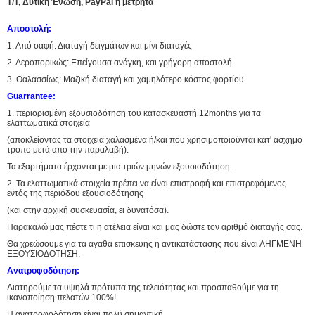
T/T, Δυτική Ένωση, PayPal ή μετρητά
Αποστολή:
1. Από σαφή: Διαταγή δειγμάτων και μίνι διαταγές
2. Αεροπορικώς: Επείγουσα ανάγκη, και γρήγορη αποστολή.
3. Θαλασσίως: Μαζική διαταγή και χαμηλότερο κόστος φορτίου
Guarrantee:
1. περιορισμένη εξουσιοδότηση του κατασκευαστή 12months για τα
ελαττωματικά στοιχεία
(αποκλείοντας τα στοιχεία χαλασμένα ή/και που χρησιμοποιούνται κατ' άσχημο
τρόπο μετά από την παραλαβή).
Τα εξαρτήματα έρχονται με μια τριών μηνών εξουσιοδότηση.
2. Τα ελαττωματικά στοιχεία πρέπει να είναι επιστροφή και επιστρεφόμενος
εντός της περιόδου εξουσιοδότησης
(και στην αρχική συσκευασία, ει δυνατόσα).
Παρακαλώ μας πέστε τι η ατέλεια είναι και μας δώστε τον αριθμό διαταγής σας.
Θα χρεώσουμε για τα αγαθά επισκευής ή αντικατάστασης που είναι ΛΗΓΜΕΝΗ
ΕΞΟΥΣΙΟΔΟΤΗΣΗ.
Ανατροφοδότηση:
Διατηρούμε τα υψηλά πρότυπα της τελειότητας και προσπαθούμε για τη
ικανοποίηση πελατών 100%!
Η ανατροφοδότηση είναι πολύ σημαντική.