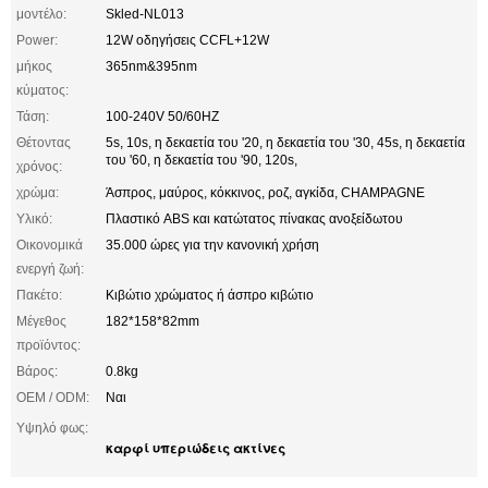
μοντέλο:
Skled-NL013
Power:
12W οδηγήσεις CCFL+12W
μήκος
365nm&395nm
κύματος:
Τάση:
100-240V 50/60HZ
Θέτοντας
5s, 10s, η δεκαετία του '20, η δεκαετία του '30, 45s, η δεκαετία
του '60, η δεκαετία του '90, 120s,
χρόνος:
χρώμα:
Άσπρος, μαύρος, κόκκινος, ροζ, αγκίδα, CHAMPAGNE
Υλικό:
Πλαστικό ABS και κατώτατος πίνακας ανοξείδωτου
Οικονομικά
35.000 ώρες για την κανονική χρήση
ενεργή ζωή:
Πακέτο:
Κιβώτιο χρώματος ή άσπρο κιβώτιο
Μέγεθος
182*158*82mm
προϊόντος:
Βάρος:
0.8kg
OEM / ODM:
Ναι
Υψηλό φως:
καρφί υπεριώδεις ακτίνες