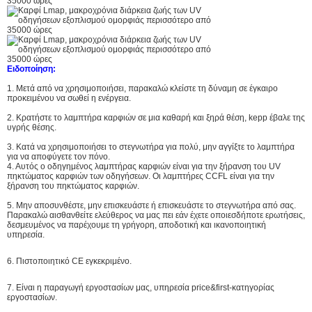
Ειδοποίηση:
1. Μετά από να χρησιμοποιήσει, παρακαλώ κλείστε τη δύναμη σε έγκαιρο
προκειμένου να σωθεί η ενέργεια.
2. Κρατήστε το λαμπτήρα καρφιών σε μια καθαρή και ξηρά θέση, kepp έβαλε της
υγρής θέσης.
3. Κατά να χρησιμοποιήσει το στεγνωτήρα για πολύ, μην αγγίξτε το λαμπτήρα
για να αποφύγετε τον πόνο.
4. Αυτός ο οδηγημένος λαμπτήρας καρφιών είναι για την ξήρανση του UV
πηκτώματος καρφιών των οδηγήσεων. Οι λαμπτήρες CCFL είναι για την
ξήρανση του πηκτώματος καρφιών.
5. Μην αποσυνθέστε, μην επισκευάστε ή επισκευάστε το στεγνωτήρα από σας.
Παρακαλώ αισθανθείτε ελεύθερος να μας πει εάν έχετε οποιεσδήποτε ερωτήσεις,
δεσμευμένος να παρέχουμε τη γρήγορη, αποδοτική και ικανοποιητική
υπηρεσία.
6. Πιστοποιητικό CE εγκεκριμένο.
7. Είναι η παραγωγή εργοστασίων μας, υπηρεσία price&first-κατηγορίας
εργοστασίων.