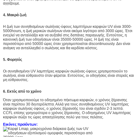
αγγίζουμε.
4. Μακρά ζωή
Η ζωή των συνηθισμένων σωλήνας-ύφους λαμπτήρων καρφιών UV είναι 3000-
5000hours, η ζωή μερικών σωλήνων είναι ακόμα λιγότερο από 3000 ώρες. Έτσι
ενοχλεί να ανταλλάξει και να αυξηθεί στις δαπάνες παραγωγής. Εντούτοις, η
κανονική ζωή των οδηγήσεων είναι 35000-50000 ώρες. Η ζωή της είναι
περισσότερο από 50000 ώρες όταν χρησιμοποιείται discontinuously. Δεν είναι
ανάγκη να ανταλλαχθεί ο σωλήνας και θα κερδίσει κόστος.
5. Φορητός
Οι συνηθισμένοι UV λαμπτήρες καρφιών σωλήνας-ύφους χρησιμοποιούν το
σωλήνα, είναι εύθραυστο όταν φέρεται. Εντούτοις, οι οδηγήσεις είναι στερεές και
μη εύθραυστες.
6. Εκτός από το χρόνο
Όταν χρησιμοποιούμε το οδηγημένο πήκτωμα καρφιών, ο χρόνος ξήρανσης
είναι περίπου 30 δευτερόλεπτα. Αλλά για τους συνηθισμένους UV λαμπτήρες
καρφιών σωλήνας-ύφους, ο χρόνος ξήρανσής του είναι σχεδόν 2-3 λεπτά.
CCFL επίσης γρηγορότερα ο χρόνος ξήρανσης.
Ο οδηγημένος
UV λαμπτήρας
καρφιών σώζει τις ώρες απασχόλησης πολύ για τους πελάτες.
Εικόνες προϊόντων: