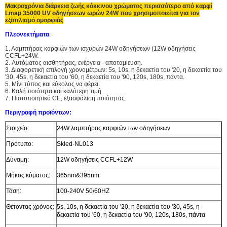
Μακροχρόνια διάρκεια ζωής κόκκινου χρώματος περισσότερο από καρφί
Lmap 35000 UV οδηγήσεων ωρών 24W που χρησιμοποιείται για τον
εξοπλισμό ομορφιάς
Πλεονεκτήματα
:
1. Λαμπτήρας καρφιών των ισχυρών 24W οδηγήσεων (12W οδηγήσεις
CCFL+24W.
2. Αυτόματος αισθητήρας, ενέργεια - αποταμίευση.
3. Διαφορετική επιλογή χρονομέτρων: 5s, 10s, η δεκαετία του '20, η δεκαετία του
'30, 45s, η δεκαετία του '60, η δεκαετία του '90, 120s, 180s, πάντα.
5. Μίνι τύπος και εύκολος να φέρει.
6. Καλή ποιότητα και καλύτερη τιμή
7. Πιστοποιητικό CE, εξασφάλιση ποιότητας.
Περιγραφή προϊόντων:
Στοιχείο:
24W λαμπτήρας καρφιών των οδηγήσεων
Πρότυπο:
Skled-NL013
Δύναμη:
12W οδηγήσεις CCFL+12W
Μήκος κύματος:
365nm&395nm
Τάση:
100-240V 50/60HZ
Θέτοντας χρόνος:
5s, 10s, η δεκαετία του '20, η δεκαετία του '30, 45s, η
δεκαετία του '60, η δεκαετία του '90, 120s, 180s, πάντα