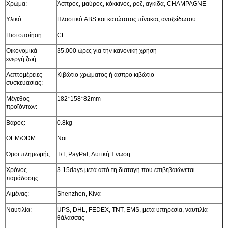
Χρώμα:
Άσπρος, μαύρος, κόκκινος, ροζ, αγκίδα, CHAMPAGNE
Υλικό:
Πλαστικό ABS και κατώτατος πίνακας ανοξείδωτου
Πιστοποίηση:
CE
Οικονομικά
35.000 ώρες για την κανονική χρήση
ενεργή ζωή:
Λεπτομέρειες
Κιβώτιο χρώματος ή άσπρο κιβώτιο
συσκευασίας:
Μέγεθος
182*158*82mm
προϊόντων:
Βάρος:
0.8kg
OEM/ODM:
Ναι
Όροι πληρωμής:
T/T, PayPal, Δυτική Ένωση
Χρόνος
3-15days μετά από τη διαταγή που επιβεβαιώνεται
παράδοσης:
Λιμένας:
Shenzhen, Κίνα
Ναυτιλία:
UPS, DHL, FEDEX, TNT, EMS, μετα υπηρεσία, ναυτιλία
θάλασσας