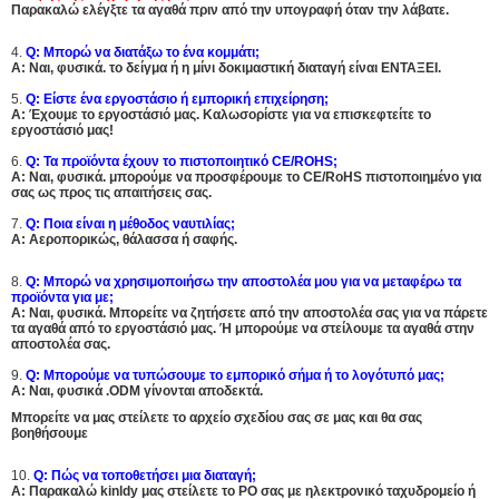
Παρακαλώ ελέγξτε τα αγαθά πριν από την υπογραφή όταν την λάβατε.
4.
Q: Μπορώ να διατάξω το ένα κομμάτι;
Α:
Ναι, φυσικά. το
δείγμα ή η μίνι δοκιμαστική διαταγή είναι ΕΝΤΑΞΕΙ.
5.
Q: Είστε ένα εργοστάσιο ή εμπορική επιχείρηση;
Α: Έχουμε το εργοστάσιό μας. Καλωσορίστε για να επισκεφτείτε το
εργοστάσιό μας!
6.
Q: Τα προϊόντα έχουν το πιστοποιητικό CE/ROHS;
Α:
Ναι, φυσικά.
μπορούμε να προσφέρουμε το CE/RoHS πιστοποιημένο για
σας ως προς τις απαιτήσεις σας.
7.
Q: Ποια είναι η μέθοδος ναυτιλίας;
Α: Αεροπορικώς, θάλασσα ή σαφής.
8.
Q: Μπορώ να χρησιμοποιήσω την αποστολέα μου για να μεταφέρω τα
προϊόντα για με;
Α:
Ναι, φυσικά. Μπορείτε να ζητήσετε από την αποστολέα σας για να πάρετε
τα αγαθά από το εργοστάσιό μας. Ή μπορούμε να στείλουμε τα αγαθά στην
αποστολέα σας.
9.
Q: Μπορούμε να τυπώσουμε το εμπορικό σήμα ή το λογότυπό μας;
Α:
Ναι, φυσικά .ODM γίνονται αποδεκτά.
Μπορείτε να μας στείλετε το αρχείο σχεδίου σας σε μας και θα σας
βοηθήσουμε
10.
Q: Πώς να τοποθετήσει μια διαταγή;
Α: Παρακαλώ kinldy μας στείλετε το PO σας με ηλεκτρονικό ταχυδρομείο ή