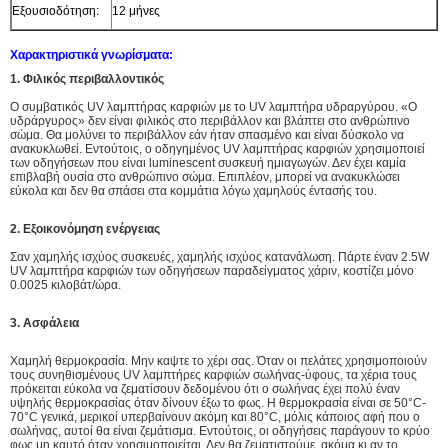
Εξουσιοδότηση:
12 μήνες
Χαρακτηριστικά γνωρίσματα:
1. Φιλικός περιβαλλοντικός
Ο
συμβατικός UV λαμπτήρας καρφιών με το UV λαμπτήρα υδραργύρου.
«Ο
υδράργυρος» δεν είναι φιλικός στο περιβάλλον και βλάπτει στο ανθρώπινο
σώμα.
Θα μολύνει το περιβάλλον
εάν ήταν σπασμένο και είναι δύσκολο να
ανακυκλωθεί. Εντούτοις, ο οδηγημένος UV λαμπτήρας καρφιών χρησιμοποιεί
των οδηγήσεων που είναι luminescent συσκευή ημιαγωγών. Δεν έχει καμία
επιβλαβή ουσία στο ανθρώπινο σώμα. Επιπλέον, μπορεί να ανακυκλώσει
εύκολα και δεν θα σπάσει στα κομμάτια λόγω χαμηλούς έντασής του.
2. Εξοικονόμηση ενέργειας
Σαν χαμηλής ισχύος συσκευές,
χαμηλής ισχύος κατανάλωση.
Πάρτε έναν 2.5W
UV λαμπτήρα καρφιών των οδηγήσεων παραδείγματος χάριν, κοστίζει μόνο
0.0025 κιλοβάτ/ώρα.
3. Ασφάλεια
Χαμηλή θερμοκρασία. Μην καψτε το χέρι σας. Όταν οι πελάτες χρησιμοποιούν
τους συνηθισμένους UV λαμπτήρες καρφιών σωλήνας-ύφους, τα χέρια τους
πρόκειται εύκολα να ζεματίσουν δεδομένου ότι ο σωλήνας έχει πολύ έναν
υψηλής θερμοκρασίας όταν δίνουν έξω το φως. Η θερμοκρασία είναι σε 50°C-
70°C γενικά, μερικοί υπερβαίνουν ακόμη και 80°C, μόλις κάποιος αφή που ο
σωλήνας, αυτοί θα είναι ζεμάτισμα. Εντούτοις, οι οδηγήσεις παράγουν το κρύο
φως μη καυτό όταν χρησιμοποιείται. Δεν θα ζεματιστούμε, ακόμα κι αν το