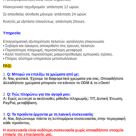
Ηλεκτρονικό ταχυδρομείο: απάντηση 12 ωρών.
Σε απευθείας σύνδεση μήνυμα: απάντηση 24 ωρών
Κινητός με εξετάστε επειγόντως: απάντηση 2hours.
Υπηρεσία:
Επαγγελματική εξυπηρέτηση πελατών, κατάλληλη επικοινωνία.
• Σοβαρά και έγκαιρος αποκριθείτε στις έρευνες πελατών.
• Περισσότερη πληρωμή, περισσότερη μεταφορά.
• Καλή ποιότητα, περισσότερες μακροπρόθεσμες εμπορικές σχέσεις.
• Πλήρες σύστημα υπηρεσιών μεταπωλήσεων.
FAQ:
1.
Q: Μπορώ να επιλέξω τα χρώματα από με;
Α:
Ναι, φυσικά.
Έχουμε τα διαφορετικά χρώματα για σας. Οποιαδήποτε
άλλαδήποτε χρώματα μπορούν να κάνουν το ODM & το cOem!
2.
Q: Πώς πληρώνω για την αγορά μου;
Α: Εμείς accecpt οι ακόλουθες μέθοδοι πληρωμής: T/T, Δυτική Ένωση,
PayPal, μεταβίβαση.
3.
Q: Τα προϊόντα έρχονται με τη λιανική συσκευασία;
Α: Ναι, δηλώνουμε πάντα τη λεπτομέρεια συσκευασίας στην περιγραφή
κάθε προϊόντος.
Η συσκευασία είναι
ουδέτερη συσκευασία
χωρίς οποιαδήποτε στοιχεία
επαφής της επιχείρησής μας.