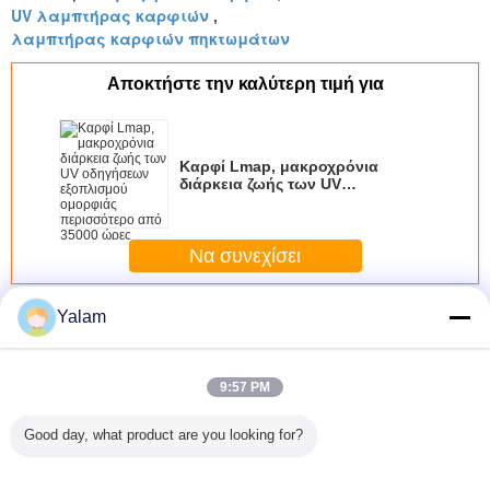
UV λαμπτήρας καρφιών
,
λαμπτήρας καρφιών πηκτωμάτων
Αποκτήστε την καλύτερη τιμή για
Καρφί Lmap, μακροχρόνια
διάρκεια ζωής των UV
οδηγήσεων εξοπλισμού
ομορφιάς περισσότερο από
35000 ώρες
Να συνεχίσει
UV λαμπτήρας καρφιών
Περισσότεροι
Yalam
9:57 PM
Good day, what product are you looking for?
36w UV
Ελαφρύς
Λαμπτήρας
120 Sec χ
λαμπτήρας yup-
στεγνωτήρας
καρφιών των UV
36 w πηκ
818 καρφιών
καρφιών
48W οδηγήσεων
καρφί 
προϊόντων
λαμπτήρων των
χρησιμοπ