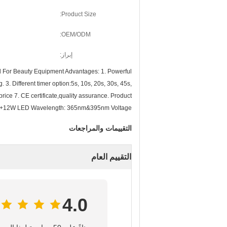
Product Size:
OEM/ODM:
إبراز:
For Beauty Equipment Advantages: 1. Powerful
 Different timer option:5s, 10s, 20s, 30s, 45s,
rice 7. CE certificate,quality assurance. Product
FL+12W LED Wavelength: 365nm&395nm Voltage
التقييمات والمراجعات
التقييم العام
4.0