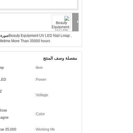
Beauty Equipment UV LED Nail Lmap ,
صورة ك
ifetime More Than 35000 hours
مفصلة وصف المنتج
mp
Item:
LED
Power:
Z
Voltage:
Rose
Color:
pagne
35,000 hours for normal use
Working life: