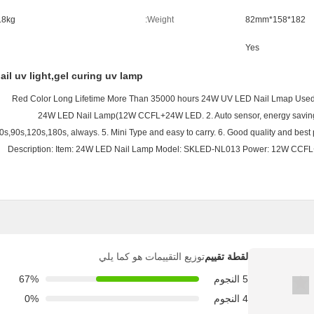
.8kg
Weight:
182*158*82mm
Yes
ail uv light,gel curing uv lamp
Red Color Long Lifetime More Than 35000 hours 24W UV LED Nail Lmap Used 
24W LED Nail Lamp(12W CCFL+24W LED. 2. Auto sensor, energy saving. 3.
0s,90s,120s,180s, always. 5. Mini Type and easy to carry. 6. Good quality and best p
Description: Item: 24W LED Nail Lamp Model: SKLED-NL013 Power: 12W CC
لقطة تقييم
توزيع التقييمات هو كما يلي
5 النجوم
67%
4 النجوم
0%