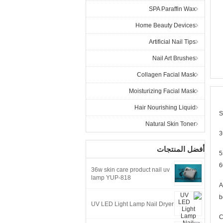
SPA Paraffin Wax
Home Beauty Devices
Artificial Nail Tips
Nail Art Brushes
Collagen Facial Mask
Moisturizing Facial Mask
Hair Nourishing Liquid
S
Natural Skin Toner
3
أفضل المنتجات
5
6
36w skin care product nail uv
lamp YUP-818
A
b
UV LED Light Lamp Nail Dryer
C