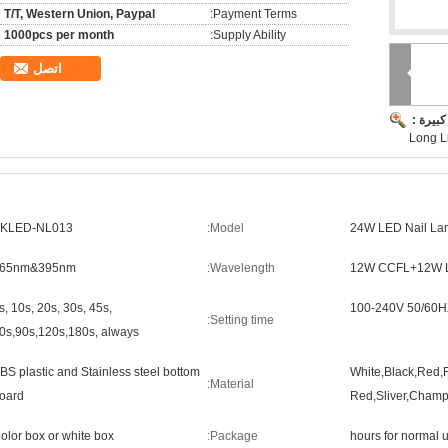
T/T, Western Union, Paypal
Payment Terms:
1000pcs per month
Supply Ability:
اتصل
بيرة :
Long L
KLED-NL013
Model:
24W LED Nail La
65nm&395nm
Wavelength:
12W CCFL+12W 
s, 10s, 20s, 30s, 45s,
100-240V 50/60H
Setting time:
0s,90s,120s,180s, always
BS plastic and Stainless steel bottom
White,Black,Red,
Material:
oard
Red,Sliver,Cham
olor box or white box
Package: