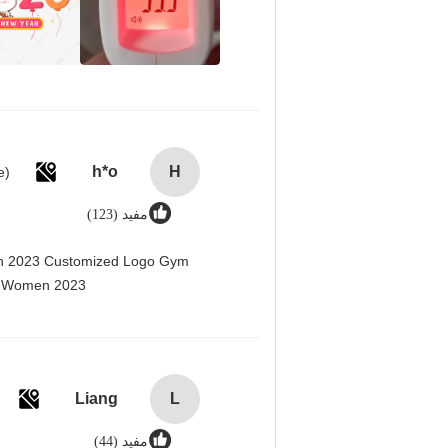
h*o
H
مفيد (123)
men 2023 Customized Logo Gym
r Women 2023@
Liang
L
مفيد (44)