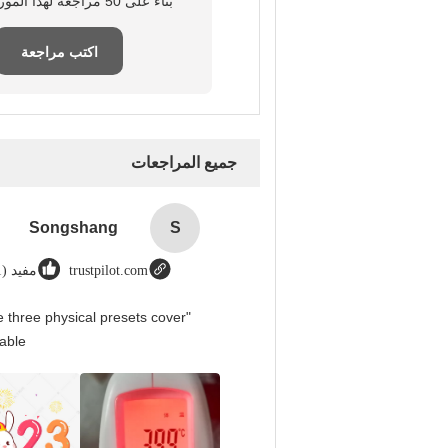
بناءً على 50 مراجعة لهذا المورد
اكتب مراجعة
جميع المراجعات
Songshang
S
trustpilot.com
مفيد (1)
 three physical presets cover
able.