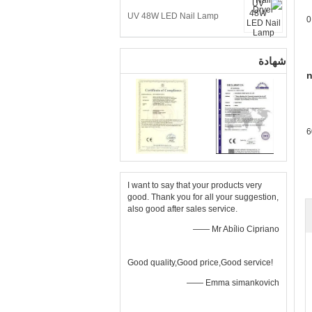
UV 48W LED Nail Lamp
0
شهادة
n
6
I want to say that your products very
good. Thank you for all your suggestion,
also good after sales service.
—— Mr Abílio Cipriano
Good quality,Good price,Good service!
—— Emma simankovich