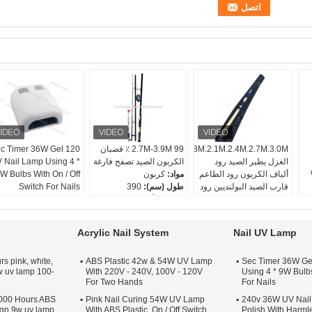
1.8M.2.1M.2.4M.2.7M.3.0M
2.7M-3.9M 99 ٪ قضبان
0 Sec Timer 36W Gel
الغزل يطير الصيد رود
الكربون الصيد تصفح فارغة
 Nail Lamp Using 4 *
ألياف الكربون رود الطاعم
مواد:
كربون
W Bulbs With On / Off
قارب الصيد البولنديين رود
طول (سم):
390
Switch For Nails
مواد:
الكربون ، الكربون
قسم:
4 أقسام
طول (سم):
180
اللون:
اختياري
موقف:
بحيرة النهر
Acrylic Nail System
Nail UV Lamp
صنف:
إغراء رود
s pink, white,
ABS Plastic 42w & 54W UV Lamp
120 Sec Timer 36W 
w uv lamp 100-
With 220V - 240V, 100V - 120V
Using 4 * 9W Bulbs
For Two Hands
For Nails
000 Hours ABS
Pink Nail Curing 54W UV Lamp
220 - 240v 36W UV Na
sign 9w uv lamp
With ABS Plastic, On / Off Switch
Polish With Harm