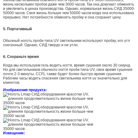
Жизнь светильников обычного ногтя пробк-типа UV 3000-5000hours,
жизнь нескольких пробок даже чем 3000 часов. Так она докучает обменять
и увеличить в ценах производства. Однако, нормальная жизнь СИД 35000-
50000 часов. Своя жизнь больше чем 50000 часов когда она использована
прерывно. Нет потребности обменять пробку и она сохранит цену.
5. Портативный
Обычный ноготь пробк-типа UV светильники используют пробку, его утл
снесенный. Однако, СИД твердо и не утло.
6. Сохраньте время
Когда мы используем гель водить ногтя, время сушения около 30 секунд.
Но для светильников обычного ногтя пробк-типа UV, свое время сушения
почти 2-3 минуты. CCFL также будет более быстро время сушения.
Рабочие часы
водить
спасения светильника
ногтя uv значительно для
клиентов.
Изображения продукта:
Извещение: