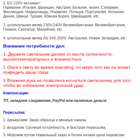
2. EU 220V затыкает:
Германия, Италия, франция, Австрия, Бельгия, чехия, Словакия,
Финляндия, Нидерланды, Норвегия, Польша, Португалия, Испания,
Дания, Швеци, Турция, Южная Корея, Швейцария, etc.
3. штепсельная вилка 230V-240V Великобритании: Великобритания,
Гонконг, Сингапур, Малайзия, etc.
4. штепсельная вилка AU 240-250V: Австралия, Новая Зеландия, etc.
Внимание потребности дел:
1. Держите светильник далеко от места солнечности,
высокотемпературных и влажностных.
Glare к свету во время operating, по мере того как он может
2.
повредить ваши глаза.
Влажная рука не позволена коснуться светильнику для того
3.
чтобы во избежание электронный удар.
Компенсация:
T/T, западное соединение, PayPal или наличные деньги
Пересылка:
1. курьерским: Заказ образца и миниые заказы
2. воздухом: Срочная потребность, и быстрая пересылка.
3. Морским путем: Навальный заказ и более низкая цена перевозки