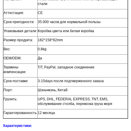
стали
Аттестация:
CE
Срок пригодности:
35.000 часов для нормальной пользы
Упаковывая детали:
Коробка цвета или белая коробка
Размер продукта:
182*158*82mm
Вес:
0.8kg
OEM/ODM:
Да
Термины
T/T, PayPal, западное соединение
компенсации:
Срок поставки:
3-15days после подтверженного заказа
Порт:
Шэньчжэнь, Китай
Грузить:
UPS, DHL, FEDERAL EXPRESS, TNT, EMS,
обслуживание столба, перевозка груза моря
Гарантированность:
12 месяца
Характеристики: