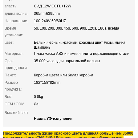
власть:
СИД 12W CCFL+12W
длина волны:
365nm&395nm
Напряжение:
100-240V 50/60HZ
Время
5s, 10s, 20s, 30s, 45s, 60s, 90s, 120s, 180s, всегда
установки:
цвет:
Белый, черный, красный, красный цвет Розы, мычка,
Шампань
Материал:
Пластмасса ABS и нижняя плита нержавеющей стали
Срок
35.000 часов для нормальной пользы
пригодности:
Пакет:
Коробка цвета или белая коробка
Размер
182*158*82mm
продукта:
Вес:
0.8kg
OEM / ODM:
Да
Высокий свет:
Наиль УФ-излучения
Продолжительность жизни красного цвета длинняя больше чем 35000
часов ногтя Lmap СИД 24W UV используемого для оборудования