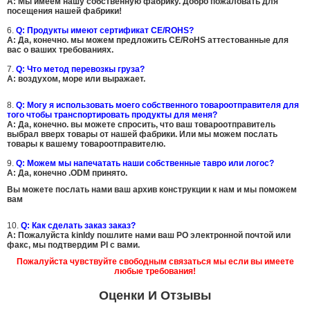
A: Мы имеем нашу собственную фабрику. Добро пожаловать для
посещения нашей фабрики!
6.
Q: Продукты имеют сертификат CE/ROHS?
A:
Да, конечно.
мы можем предложить CE/RoHS аттестованные для
вас о ваших требованиях.
7.
Q: Что метод перевозкы груза?
A: воздухом, море или выражает.
8.
Q: Могу я использовать моего собственного товароотправителя для
того чтобы транспортировать продукты для меня?
A:
Да, конечно. вы можете спросить, что ваш товароотправитель
выбрал вверх товары от нашей фабрики. Или мы можем послать
товары к вашему товароотправителю.
9.
Q: Можем мы напечатать наши собственные тавро или логос?
A:
Да, конечно .ODM принято.
Вы можете послать нами ваш архив конструкции к нам и мы поможем
вам
10.
Q: Как сделать заказ заказ?
A: Пожалуйста kinldy пошлите нами ваш PO электронной почтой или
факс, мы подтвердим PI с вами.
Пожалуйста чувствуйте свободным связаться мы если вы имеете
любые требования!
Оценки И Отзывы