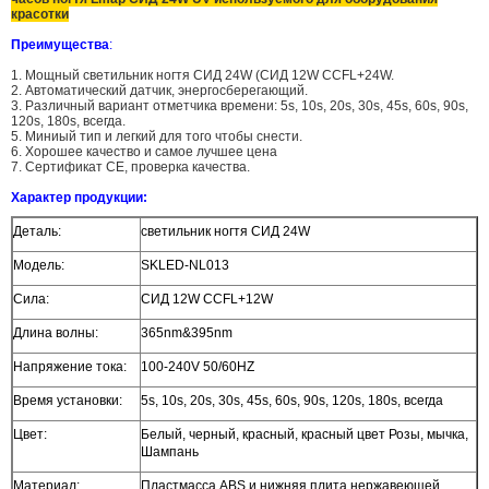
красотки
Преимущества
:
1. Мощный светильник ногтя СИД 24W (СИД 12W CCFL+24W.
2. Автоматический датчик, энергосберегающий.
3. Различный вариант отметчика времени: 5s, 10s, 20s, 30s, 45s, 60s, 90s,
120s, 180s, всегда.
5. Миниый тип и легкий для того чтобы снести.
6. Хорошее качество и самое лучшее цена
7. Сертификат CE, проверка качества.
Характер продукции:
Деталь:
светильник ногтя СИД 24W
Модель:
SKLED-NL013
Сила:
СИД 12W CCFL+12W
Длина волны:
365nm&395nm
Напряжение тока:
100-240V 50/60HZ
Время установки:
5s, 10s, 20s, 30s, 45s, 60s, 90s, 120s, 180s, всегда
Цвет:
Белый, черный, красный, красный цвет Розы, мычка,
Шампань
Материал:
Пластмасса ABS и нижняя плита нержавеющей