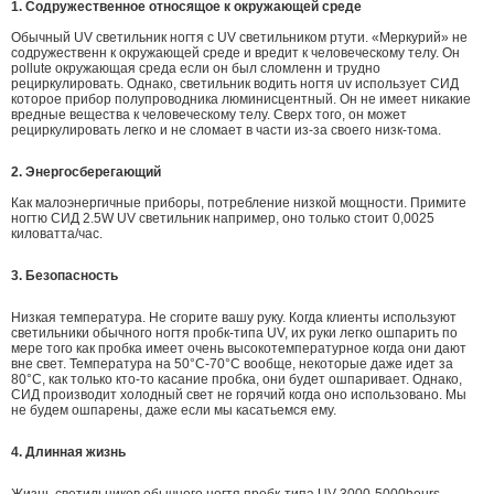
1. Содружественное относящое к окружающей среде
Обычный UV светильник ногтя с UV светильником ртути.
«Меркурий» не
содружественн к окружающей среде и вредит к человеческому телу. Он
pollute окружающая среда
если он был сломленн и трудно
рециркулировать. Однако, светильник водить ногтя uv использует СИД
которое прибор полупроводника люминисцентный. Он не имеет никакие
вредные вещества к человеческому телу. Сверх того, он может
рециркулировать легко и не сломает в части из-за своего низк-тома.
2. Энергосберегающий
Как малоэнергичные приборы,
потребление низкой мощности.
Примите
ногтю СИД 2.5W UV светильник например, оно только стоит 0,0025
киловатта/час.
3. Безопасность
Низкая температура. Не сгорите вашу руку. Когда клиенты используют
светильники обычного ногтя пробк-типа UV, их руки легко ошпарить по
мере того как пробка имеет очень высокотемпературное когда они дают
вне свет. Температура на 50°C-70°C вообще, некоторые даже идет за
80°C, как только кто-то касание пробка, они будет ошпаривает. Однако,
СИД производит холодный свет не горячий когда оно использовано. Мы
не будем ошпарены, даже если мы касатьемся ему.
4. Длинная жизнь