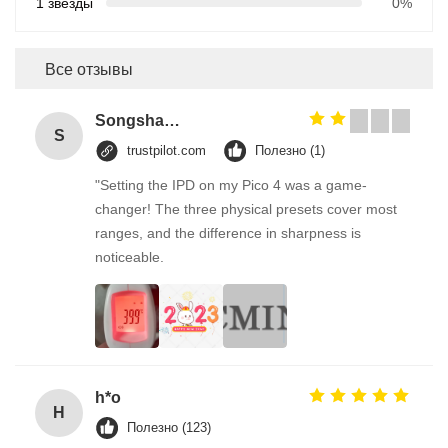
1 звезды
0%
Все отзывы
Songshang
S
trustpilot.com
Полезно (1)
"Setting the IPD on my Pico 4 was a game-
changer! The three physical presets cover most
ranges, and the difference in sharpness is
noticeable.
h*o
H
Полезно (123)