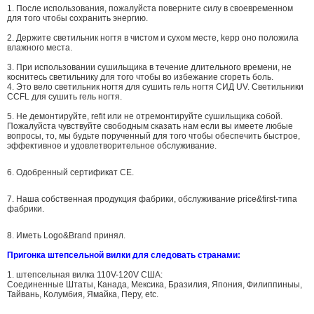
1. После использования, пожалуйста поверните силу в своевременном
для того чтобы сохранить энергию.
2. Держите светильник ногтя в чистом и сухом месте, kepp оно положила
влажного места.
3. При использовании сушильщика в течение длительного времени, не
коснитесь светильнику для того чтобы во избежание сгореть боль.
4. Это вело светильник ногтя для сушить гель ногтя СИД UV. Светильники
CCFL для сушить гель ногтя.
5. Не демонтируйте, refit или не отремонтируйте сушильщика собой.
Пожалуйста чувствуйте свободным сказать нам если вы имеете любые
вопросы, то,
мы будьте порученный для того чтобы обеспечить быстрое,
эффективное и удовлетворительное обслуживание.
6. Одобренный сертификат CE.
7. Наша собственная продукция фабрики, обслуживание price&first-типа
фабрики.
8.
Иметь Logo&Brand принял.
Пригонка штепсельной вилки для следовать странами:
1. штепсельная вилка 110V-120V США:
Соединенные Штаты, Канада, Мексика, Бразилия, Япония, Филиппиныы,
Тайвань, Колумбия, Ямайка, Перу, etc.