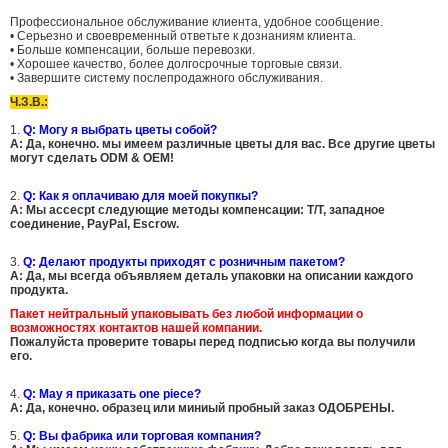
Профессиональное обслуживание клиента, удобное сообщение.
• Серьезно и своевременный ответьте к дознаниям клиента.
• Больше компенсации, больше перевозки.
• Хорошее качество, более долгосрочные торговые связи.
• Завершите систему послепродажного обслуживания.
Ч.З.В.:
1.
Q: Могу я выбрать цветы собой?
A:
Да, конечно.
мы имеем различные цветы для вас. Все другие цветы
могут сделать ODM & OEM!
2.
Q: Как я оплачиваю для моей покупкы?
A: Мы accecpt следующие методы компенсации: T/T, западное
соединение, PayPal, Escrow.
3.
Q: Делают продукты приходят с розничным пакетом?
A: Да, мы всегда объявляем деталь упаковки на описании каждого
продукта.
Пакет
нейтральный упаковывать
без любой информации о
возможностях контактов нашей компании.
Пожалуйста проверите товары перед подписью когда вы получили
его.
4.
Q: May я приказать one piece?
A:
Да, конечно.
образец или миниый пробный заказ ОДОБРЕНЫ.
5.
Q: Вы фабрика или торговая компания?