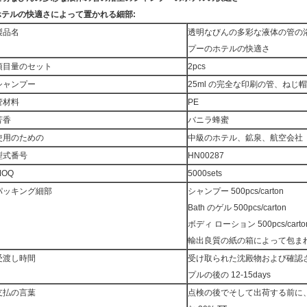
ホテルの快適さによって置かれる細部:
製品名
透明なびんの多彩な液体の管の
プーのホテルの快適さ
項目量のセット
2pcs
シャンプー
25ml の完全な印刷の管、ねじ
管材料
PE
芳香
バニラ蜂蜜
使用のための
中級のホテル、鉱泉、航空会社
型式番号
HN00287
MOQ
5000sets
パッキング細部
シャンプー 500pcs/carton
Bath のゲル 500pcs/carton
ボディ ローション 500pcs/carto
輸出良質の紙の箱によって包ま
受渡し時間
受け取られた沈殿物および確認
プルの後の 12-15days
支払の言葉
点検の後でそして出荷する前に、