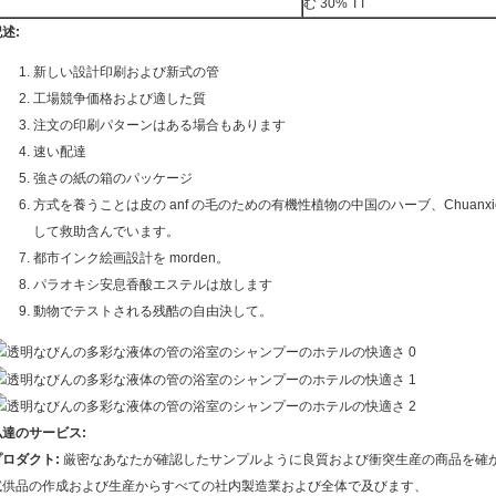
む 30% TT
述:
新しい設計印刷および新式の管
工場競争価格および適した質
注文の印刷パターンはある場合もあります
速い配達
強さの紙の箱のパッケージ
方式を養うことは皮の anf の毛のための有機性植物の中国のハーブ、Chuanxio
して救助含んでいます。
都市インク絵画設計を morden。
パラオキシ安息香酸エステルは放します
動物でテストされる残酷の自由決して。
私達のサービス:
プロダクト:
厳密なあなたが確認したサンプルように良質および衝突生産の商品を確
試供品の作成および生産からすべての社内製造業および全体で及びます、