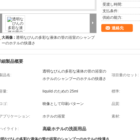
受渡し時間:
支払条件:
供給の能力:
連絡先
大画像 :
透明なびんの多彩な液体の管の浴室のシャンプ
ーのホテルの快適さ
詳細製品概要
透明なびんの多彩な液体の管の浴室の
製品名:
項目量のセット:
ホテルのシャンプーのホテルの快適さ
容量:
liquild のための 25ml
標準:
ロゴ:
映像として印刷パターン
品質:
アプリケーション:
ホテルの浴室
素材:
高級ホテルの洗面用品
ハイライト:
透明なびんの多彩な液体の管の浴室のシャンプーのホテルの快適さ