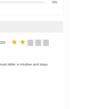
0%
2025
al slider is intuitive and stays
！