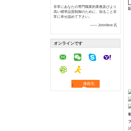
非常にあなたの専門職業的業務及びより
記
高い標準品質制御のために、知ること非
常に幸せ認めて下さい。
—— Johnifere 氏
オンラインです