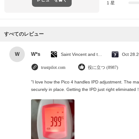
1 星
すべてのレビュー
W
W*s
Saint Vincent and the Grenadines
Oct 28.
trustpilot.com
役に立つ (8987)
"I love how the Pico 4 handles IPD adjustment. The manu
securely in place. Getting the IPD just right eliminated