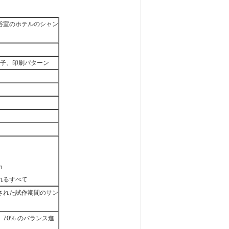
浴室のホテルのシャン
帽子、印刷パターン
n
れるすべて
された試作期間のサン
70% のバランス進