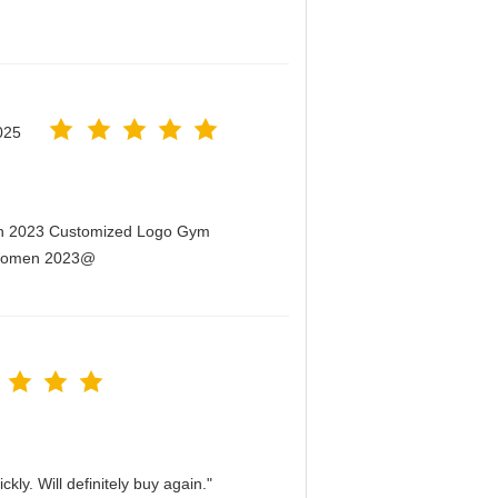
025
men 2023 Customized Logo Gym
r Women 2023@
kly. Will definitely buy again."