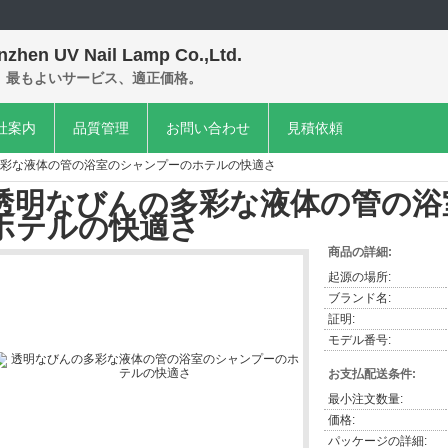
nzhen UV Nail Lamp Co.,Ltd.
、最もよいサービス、適正価格。
社案内
品質管理
お問い合わせ
見積依頼
彩な液体の管の浴室のシャンプーのホテルの快適さ
透明なびんの多彩な液体の管の浴
ホテルの快適さ
商品の詳細:
起源の場所:
ブランド名:
証明:
モデル番号:
お支払配送条件:
最小注文数量:
価格:
パッケージの詳細: