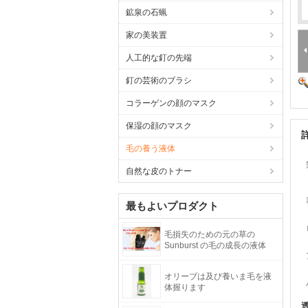
鉱泉の石蝋
家の美装置
人工的な釘の先端
釘の芸術のブラシ
コラーゲンの顔のマスク
保湿の顔のマスク
毛の養う液体
自然な皮のトナー
最もよいプロダクト
毛損失のための元の草の
Sunburst の毛の成長の液体
オリーブは及び養いま毛を液
体握ります