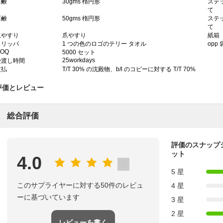
石鹸
30gms 楕円形
ステ
て
石鹸
50gms 楕円形
ステ
て
爪やすり
爪やすり
紙箱
スリッパ
1 つの色のロゴのテリー タオル
opp 
OQ
5000 セット
25workdays
受渡し時間
支払
T/T 30% の沈殿物、b/l のコピーに対する T/T 70%
評価とレビュー
総合評価
評価のスナップ
ット
4.0
5 星
このサプライヤーに対する50件のレビュ
4 星
ーに基づいています
3 星
2 星
レビューを書く