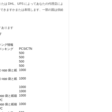
は DHL、UPS によってあなたの代理店によ
ますできますかまたは表現します、一部の国は供給
すあります
す
キング情報
PCS/CTN
パッキング
500
500
500
500
1000
 opp 袋と紙
1000
 opp 袋と紙
1000
1000
1000
opp 袋と紙箱
PC
1000
opp 袋と紙箱
PC