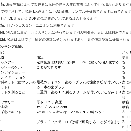
荷:
海か空気によって製造者は私達の協同の運送業者によって行う場合もありますまた
って整理されて、私達 EXW または FOB 価格、サンプルを提供できます出荷でき
された DDU または DDP の郵送物のどれである場合もあります
払:
TT かウェスタン・ユニオンは利用できます
引:
別の量は量が十分に大きければ持っています別の割引を、近い原価利用できま
EM:
私達は工場です、顧客の設計は受け入れますあり、別の設計型板は提供されま
パッキング細部:
細部
パッ
記述
指定
項目
シャンプー
液体色および臭いは条件、30ml に従って個人化する
管
シャワーのゲル
ことができます
管
コンディショナー
管
ボディ ローション
管
歯科キット（歯ブラシの
剛毛のナイロン、管の 6 グラムの歯磨き粉が付いてい
次にの
キット）
る 1 本の歯ブラシ
箱
キットを剃ること
二重刃、管の 10g 剃るクリームが付いているかみそり
次にの
箱
ペッサリー
厚さ: 1.5"、高圧
紙箱
衛生袋
サイズ: 27X13.3cm
紙箱
虚栄心のキット
4 つの PC の綿の芽、2 つの PC の綿パッド
次に 
の 1 
櫛
プラスチック櫛、ロゴは櫛で印刷することができます
次に 
の 1 