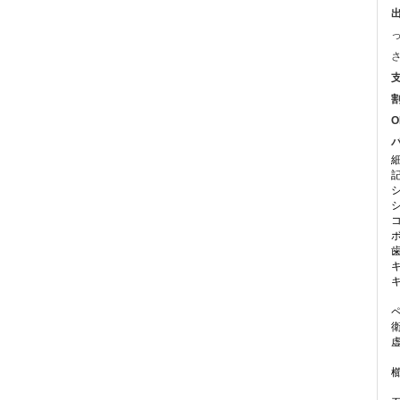
出
支
割
O