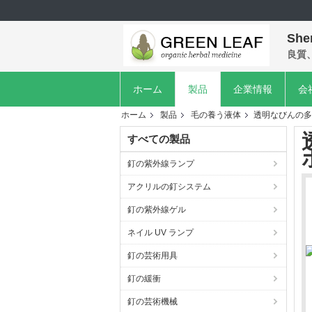
She
良質
ホーム
製品
企業情報
会
ホーム
製品
毛の養う液体
透明なびんの多
すべての製品
釘の紫外線ランプ
アクリルの釘システム
釘の紫外線ゲル
ネイル UV ランプ
釘の芸術用具
釘の緩衝
釘の芸術機械