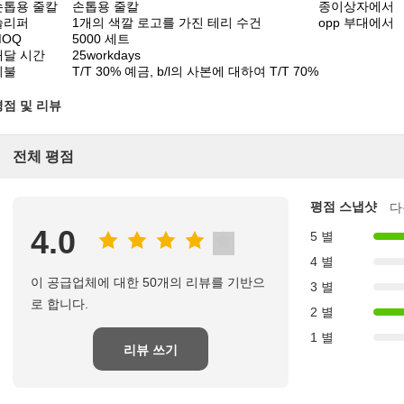
손톱용 줄칼
손톱용 줄칼
종이상자에서
슬리퍼
1개의 색깔 로고를 가진 테리 수건
opp 부대에서
MOQ
5000 세트
배달 시간
25workdays
지불
T/T 30% 예금, b/l의 사본에 대하여 T/T 70%
평점 및 리뷰
전체 평점
평점 스냅샷
다
4.0
5 별
4 별
이 공급업체에 대한 50개의 리뷰를 기반으
3 별
로 합니다.
2 별
1 별
리뷰 쓰기