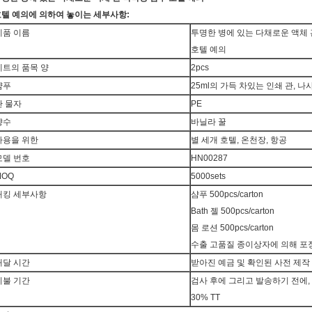
텔 예의에 의하여 놓이는 세부사항:
제품 이름
투명한 병에 있는 다채로운 액체 
호텔 예의
세트의 품목 양
2pcs
샴푸
25ml의 가득 차있는 인쇄 관, 나
관 물자
PE
향수
바닐라 꿀
사용을 위한
별 세개 호텔, 온천장, 항공
모델 번호
HN00287
MOQ
5000sets
패킹 세부사항
샴푸 500pcs/carton
Bath 젤 500pcs/carton
몸 로션 500pcs/carton
수출 고품질 종이상자에 의해 포
배달 시간
받아진 예금 및 확인된 사전 제작 견
지불 기간
검사 후에 그리고 발송하기 전에,
30% TT