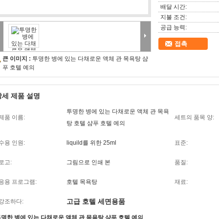
배달 시간:
지불 조건:
공급 능력:
접촉
큰 이미지 :
투명한 병에 있는 다채로운 액체 관 목욕탕 샴
푸 호텔 예의
상세 제품 설명
투명한 병에 있는 다채로운 액체 관 목욕
제품 이름:
세트의 품목 양:
탕 호텔 샴푸 호텔 예의
수용 인원:
liquild를 위한 25ml
표준:
로고:
그림으로 인쇄 본
품질:
응용 프로그램:
호텔 목욕탕
재료:
고급 호텔 세면용품
강조하다:
명한 병에 있는 다채로운 액체 관 목욕탕 샴푸 호텔 예의