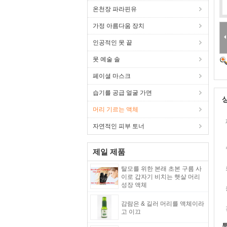
온천장 파라핀유
가정 아름다움 장치
인공적인 못 끝
못 예술 솔
페이셜 마스크
습기를 공급 얼굴 가면
머리 기르는 액체
자연적인 피부 토너
제일 제품
탈모를 위한 본래 초본 구름 사
이로 갑자기 비치는 햇살 머리
성장 액체
감람은 & 길러 머리를 액체이라
고 이끄
투