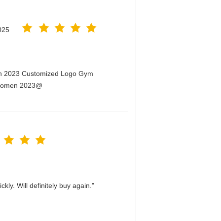
025
men 2023 Customized Logo Gym
r Women 2023@
kly. Will definitely buy again."