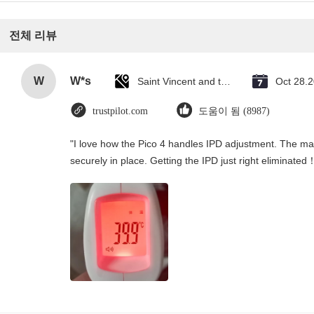
전체 리뷰
W
W*s
Saint Vincent and the Grenadines
Oct 28.
trustpilot.com
도움이 됨 (8987)
"I love how the Pico 4 handles IPD adjustment. The manu
securely in place. Getting the IPD just right eliminated