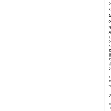
D
지
할
O
패