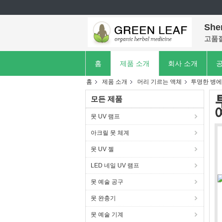
She
고품질
홈
제품 소개
회사 소개
공
홈
제품 소개
머리 기르는 액체
투명한 병에
모든 제품
못 UV 램프
아크릴 못 체계
못 UV 젤
LED 네일 UV 램프
못 예술 공구
못 완충기
못 예술 기계