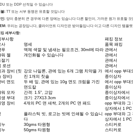
DU 또는 DDP 선적일 수 있습니다
불:
TT 또는 서부 동맹은 유효할 것입니다
인:
양이 충분히 큰 경우에 다른 양에는 있습니다 다른 할인이, 가까운 원가 유효할 
EM:
우리는 공장입니다, 클라이언트 디자인은 받아들입니다 이고 다른 디자인 템플렛
킹 세부사항:
세부사항
패킹 정보
묘사
명세
품목 패킹
샴푸
액체 색깔 및 냄새는 필요조건, 30ml에 따라
관에서
샤워 젤
개인화될 수 있습니다
관에서
조절기
관에서
몸 로션
관에서
치과 장비 (칫
강모 나일론, 관에 있는 6개 그램 치약을 가
에서 opp 부대
솔 장비)
진 1개의 칫솔
종이상자
장비 면도
두 배 잎, 관에 있는 10g 면도 크림을 가진
에서 opp 부대
면도칼
종이상자
샤워 모자
간격: 1.5", 고압
종이상자에서
위생 부대
크기: 27X13.3cm
종이상자에서
허영 장비
4개의 PC 면 새싹, 2개의 PC 면 패드
opp 부대와 그
상자에서 1 PC
빗
플라스틱 빗, 로고는 빗에 인쇄될 수 있습니
opp 부대와 그
다
상자에서 1 PC
비누
30gms 타원형
스티커로
비누
50gms 타원형
스티커로