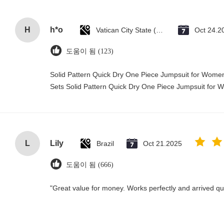
H
h*o
Vatican City State (Holy See)
Oct 24.2
도움이 됨 (123)
Solid Pattern Quick Dry One Piece Jumpsuit for Wo
Sets Solid Pattern Quick Dry One Piece Jumpsuit fo
L
Lily
Brazil
Oct 21.2025
도움이 됨 (666)
"Great value for money. Works perfectly and arrived quic