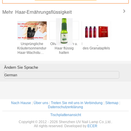
Haar-Ernährungsflüssigkeit
Mehr
Ursprüngliche
Olive ernähren u.
Ernährungsdauerwelleflüssigke
JOJOB
Kräutersonnendurchbruch-
Haar flüssig
des Granatapfels
GOLD
Haar-Wachstums-
halten
Flüssigkeit für
Haar-Verlust
Ändern Sie Sprache
German
Nach Hause
|
Über uns
|
Treten Sie mit uns in Verbindung
|
Sitemap
|
Datenschutzerklärung
Tischplattenansicht
Copyright © 2012 - 2026 Shenzhen UV Nail Lamp Co.,Ltd..
All rights reserved. Developed by
ECER