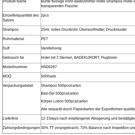
Produkt-Name
Bunte flüssige Rohr-Badezimmer-Hotel-Shampoo-Hotel-A
transparenten Flasche
Einzelteilquantität des
2pcs
Satzes
Shampoo
25ml, volles Druckrohr, Überwurfmutter, Druckmuster
Rohrmaterial
PET
Duft
Vanillehonig
Gebrauch für
Hotel mit 3 Sternen, BADEKURORT, Fluglinien
Modellnummer
HN00287
MOQ
5000sets
Verpackungsdetail
Shampoo 500pcs/carton
Bad-Gel 500pcs/carton
Körper-Lotion 500pcs/carton
Alle verpackt durch Papierkarton der Exporthohen qualitä
Lieferfrist
12-15days nach empfangener Ablagerung und bestätigte
Zahlungsbedingungen
30% TT vorangebracht, 70% Balance nach Inspektion u