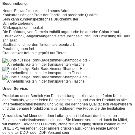
Beschreibung:
Neues Entwurfsdrucken und neues Artrohr
Konkurrenzfähiger Preis der Fabrik und passende Qualität
Sein kann kundenspezifisches Druckenmuster
Schnelle Lieferung
Stärkepapierkartonpaket
Die Ernährung von Formeln enthält organische botanische China-Kraut-, -
Chuanxiong-, -angelikaangebote erstaunliches nurish und Entlastung für Haut
anf Haar.
Städtisch und morden Tintenmalereientwurf.
Paraben geben frei
Grausamkeit frei--nie geprüft auf Tieren.
Unser Service:
Produkte:
unser Bereich von Dienstleistungen reicht von der freien Konzeption
des Produkts, von der freien Beispielherstellung und von der Produktion alle
Innerbetrieblichherstellung und völlig, die der hohen Qualität sich vergewissern
und das genaue Produktionsmittel schlagen, wie Probe, die Sie bestätigten
Versenden:
Auf Meer oder dem Luftweg kann Lieferant durch unseren
Zusammenarbeitsabsender sein, oder Sie können vereinbart durch Ihr Mittel,
wir können EXW oder FOB-Preis, Probe zur Verfügung stellen können durch
DHL, UPS versenden, oder andere drücken aus, können einige Länder
gelieferter DDU- oder DDP-Versand sein