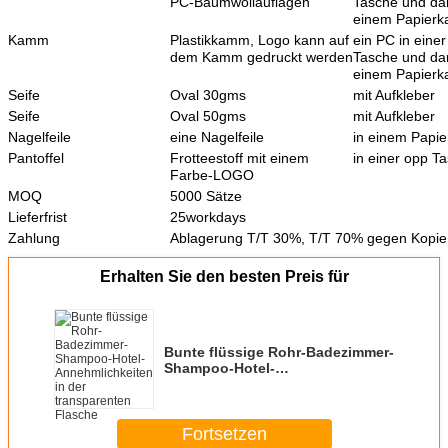
PC-Baumwollauflagen
Tasche und da
einem Papierk
Kamm
Plastikkamm, Logo kann auf
ein PC in eine
dem Kamm gedruckt werden
Tasche und da
einem Papierk
Seife
Oval 30gms
mit Aufkleber
Seife
Oval 50gms
mit Aufkleber
Nagelfeile
eine Nagelfeile
in einem Papie
Pantoffel
Frotteestoff mit einem
in einer opp T
Farbe-LOGO
MOQ
5000 Sätze
Lieferfrist
25workdays
Zahlung
Ablagerung T/T 30%, T/T 70% gegen Kopie 
Erhalten Sie den besten Preis für
Bunte flüssige Rohr-Badezimmer-
Shampoo-Hotel-
Annehmlichkeiten in der
transparenten Flasche
Fortsetzen