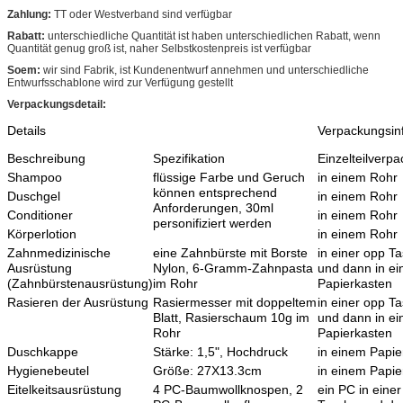
Zahlung:
TT oder Westverband sind verfügbar
Rabatt:
unterschiedliche Quantität ist haben unterschiedlichen Rabatt, wenn
Quantität genug groß ist, naher Selbstkostenpreis ist verfügbar
Soem:
wir sind Fabrik, ist Kundenentwurf annehmen und unterschiedliche
Entwurfsschablone wird zur Verfügung gestellt
Verpackungsdetail:
Details
Verpackungsin
Beschreibung
Spezifikation
Einzelteilverp
Shampoo
flüssige Farbe und Geruch
in einem Rohr
können entsprechend
Duschgel
in einem Rohr
Anforderungen, 30ml
Conditioner
in einem Rohr
personifiziert werden
Körperlotion
in einem Rohr
Zahnmedizinische
eine Zahnbürste mit Borste
in einer opp T
Ausrüstung
Nylon, 6-Gramm-Zahnpasta
und dann in e
(Zahnbürstenausrüstung)
im Rohr
Papierkasten
Rasieren der Ausrüstung
Rasiermesser mit doppeltem
in einer opp T
Blatt, Rasierschaum 10g im
und dann in e
Rohr
Papierkasten
Duschkappe
Stärke: 1,5", Hochdruck
in einem Papie
Hygienebeutel
Größe: 27X13.3cm
in einem Papie
Eitelkeitsausrüstung
4 PC-Baumwollknospen, 2
ein PC in eine