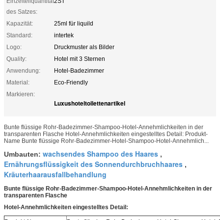
Einzelteilquantität
2ST
des Satzes:
Kapazität:
25ml für liquild
Standard:
intertek
Logo:
Druckmuster als Bilder
Quality:
Hotel mit 3 Sternen
Anwendung:
Hotel-Badezimmer
Material:
Eco-Friendly
Markieren:
Luxushoteltoilettenartikel
Bunte flüssige Rohr-Badezimmer-Shampoo-Hotel-Annehmlichkeiten in der
transparenten Flasche Hotel-Annehmlichkeiten eingestelltes Detail: Produkt-
Name Bunte flüssige Rohr-Badezimmer-Hotel-Shampoo-Hotel-Annehmlich...
wachsendes Shampoo des Haares
Umbauten:
,
Ernährungsflüssigkeit des Sonnendurchbruchhaares
,
Kräuterhaarausfallbehandlung
Bunte flüssige Rohr-Badezimmer-Shampoo-Hotel-Annehmlichkeiten in der
transparenten Flasche
Hotel-Annehmlichkeiten eingestelltes Detail: