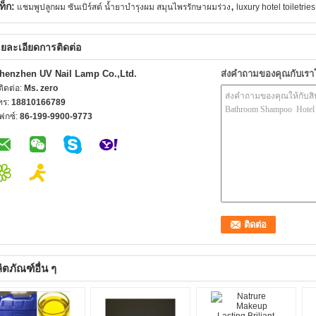
,
ท็ก:
แชมพูปลูกผม ซันเบิร์สต์ น้ำยาบำรุงผม สมุนไพรรักษาผมร่วง
luxury hotel toiletries
ยละเอียดการติดต่อ
henzhen UV Nail Lamp Co.,Ltd.
ส่งคำถามของคุณกับเร
้ติดต่อ:
Ms. zero
ทร:
18810166789
ฟกซ์:
86-199-9900-9773
ิตภัณฑ์อื่น ๆ