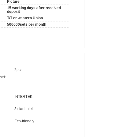
Picture
15 working days after received
deposit
T/T or western Union
500000sets per month
2pcs
set:
INTERTEK
3 star hotel
Eco-friendly