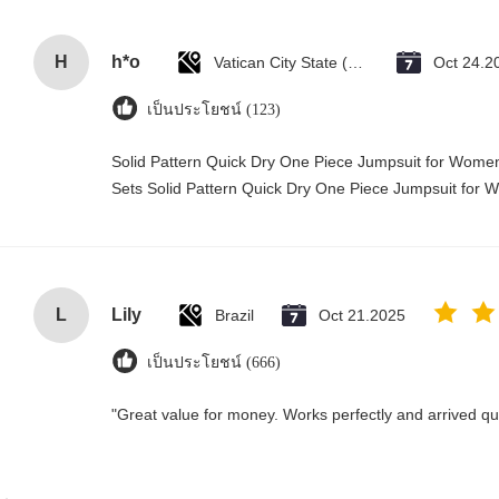
H
h*o
Vatican City State (Holy See)
Oct 24.2
เป็นประโยชน์ (123)
Solid Pattern Quick Dry One Piece Jumpsuit for Wo
Sets Solid Pattern Quick Dry One Piece Jumpsuit fo
L
Lily
Brazil
Oct 21.2025
เป็นประโยชน์ (666)
"Great value for money. Works perfectly and arrived quic