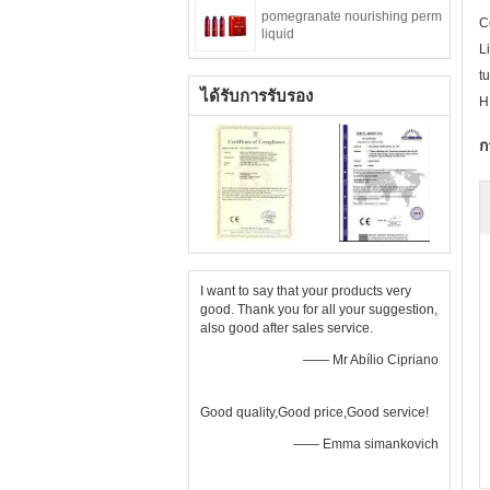
pomegranate nourishing perm
C
liquid
L
t
ได้รับการรับรอง
H
ก
I want to say that your products very
good. Thank you for all your suggestion,
also good after sales service.
—— Mr Abílio Cipriano
Good quality,Good price,Good service!
—— Emma simankovich