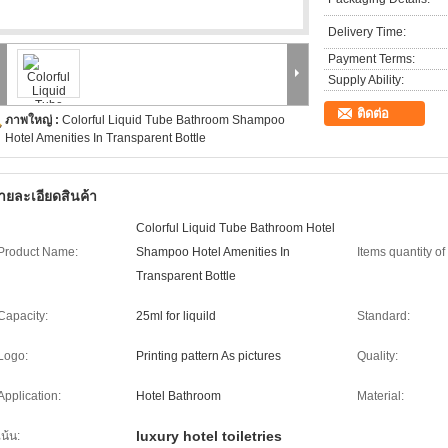
Delivery Time:
Payment Terms:
Supply Ability:
ติดต่อ
ภาพใหญ่ :
Colorful Liquid Tube Bathroom Shampoo
Hotel Amenities In Transparent Bottle
ายละเอียดสินค้า
Colorful Liquid Tube Bathroom Hotel
Product Name:
Shampoo Hotel Amenities In
Items quantity of 
Transparent Bottle
Capacity:
25ml for liquild
Standard:
Logo:
Printing pattern As pictures
Quality:
Application:
Hotel Bathroom
Material:
luxury hotel toiletries
เน้น: