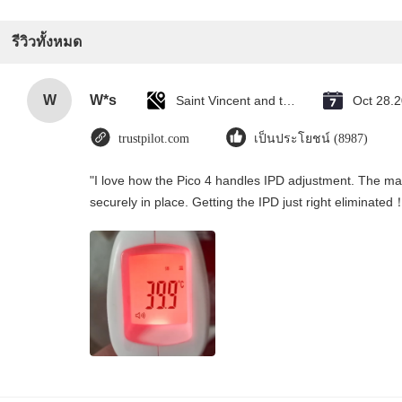
รีวิวทั้งหมด
W
W*s
Saint Vincent and the Grenadines
Oct 28.
trustpilot.com
เป็นประโยชน์ (8987)
"I love how the Pico 4 handles IPD adjustment. The manu
securely in place. Getting the IPD just right eliminated