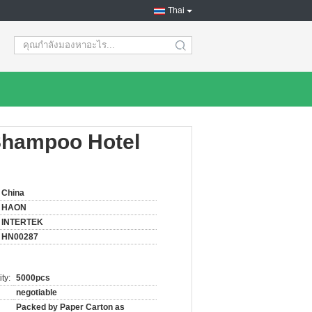
Thai
search
 Shampoo Hotel
China
HAON
INTERTEK
HN00287
ty:
5000pcs
negotiable
Packed by Paper Carton as