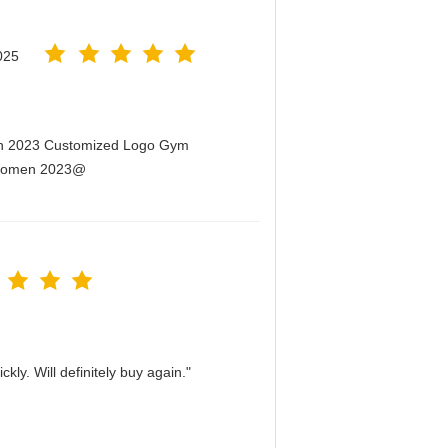
025
men 2023 Customized Logo Gym
r Women 2023@
kly. Will definitely buy again."