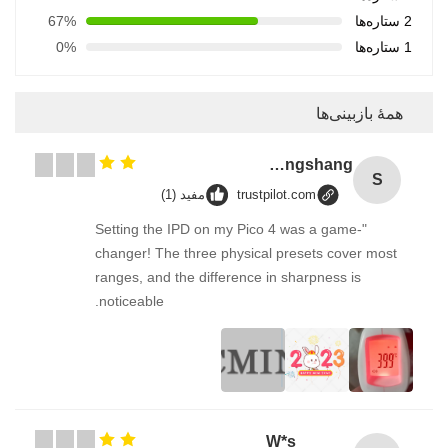
2 ستاره‌ها
67%
1 ستاره‌ها
0%
همهٔ بازبینی‌ها
Songshang
S
trustpilot.com
مفید (1)
"Setting the IPD on my Pico 4 was a game-
changer! The three physical presets cover most
ranges, and the difference in sharpness is
noticeable.
W*s