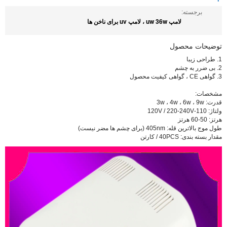
برجسته:
لامپ uw 36w ، لامپ uv برای ناخن ها
توضیحات محصول
1. طراحی زیبا
2. بی ضرر به چشم
3. گواهی CE ، گواهی کیفیت محصول
مشخصات:
قدرت: 3w ، 4w ، 6w ، 9w
ولتاژ: 110-120V / 220-240V
هرتز: 50-60 هرتز
طول موج بالاترین قله: 405nm (برای چشم ها مضر نیست)
مقدار بسته بندی: 40PCS / کارتن