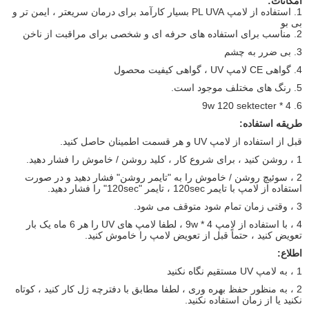
امکانات:
1. استفاده از لامپ PL UVA بسیار کارآمد برای درمان سریعتر ، ایمن تر و
بی بو
2. مناسب برای استفاده های حرفه ای و شخصی برای مراقبت از ناخن
3. بی ضرر به چشم
4. گواهی CE لامپ UV ، گواهی کیفیت محصول
5. رنگ های مختلف موجود است.
6. 4 * 9w 120 sektecter
طریقه استفاده:
قبل از استفاده از لامپ UV و هر قسمت اطمینان حاصل کنید.
1 ، روشن کنید ، برای شروع کار ، کلید روشن / خاموش را فشار دهید.
2 ، سوئیچ روشن / خاموش را به "تایمر روشن" فشار دهید و در صورت
استفاده از لامپ با تایمر 120sec ، تایمر "120sec" را فشار دهید.
3 ، وقتی زمان تمام شود متوقف می شود.
4 ، با استفاده از لامپ 4 * 9w ، لطفا لامپ های UV را هر 6 ماه یک بار
تعویض کنید ، حتماً قبل از تعویض لامپ را خاموش کنید.
اطلاع:
1 ، به لامپ UV مستقیم نگاه نکنید
2 ، به منظور حفظ بهره وری ، لطفا مطابق با دفترچه ژل کار کنید ، کوتاه
نکنید یا از زمان استفاده نکنید.