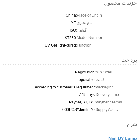
جزئیات محصول
China
Place of Origin:
نام تجاری:
MT
گواهی:
ISO
KT230
Model Number:
UV Gel light-cured
Function:
پرداخت
Negotiation
Min Order:
قیمت:
negotiable
According to customer’s requirment
Packaging:
7-15days
Delivery Time:
Paypal,T/T, L/C
Payment Terms:
40, 000PCS/Month
Supply Ability:
شرح
Nail UV Lamp