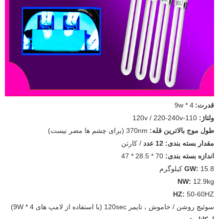
قدرت:
4 * 9w
ولتاژ:
110-120v / 220-240v
طول موج بالاترین قله:
370nm (برای چشم ها مضر نیست)
مقدار بسته بندی: 12 عدد
/ کارتن
اندازه بسته بندی:
70 * 28.5 * 47
15.8 کیلوگرم
GW:
NW:
12.9kg
HZ:
50-60HZ
سوئیچ روشن / خاموش ، تایمر 120sec (با استفاده از لامپ های 4 * 9W)