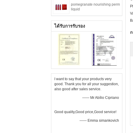
pomegranate nourishing perm
P
liquid
V
B
ได้รับการรับรอง
ก
I want to say that your products very
good. Thank you for all your suggestion,
also good after sales service.
—— Mr Abílio Cipriano
Good quality,Good price,Good service!
—— Emma simankovich