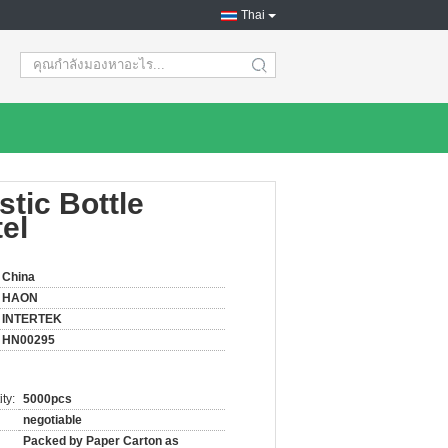
Thai
search
tic Bottle
el
China
HAON
INTERTEK
HN00295
ty:
5000pcs
negotiable
Packed by Paper Carton as