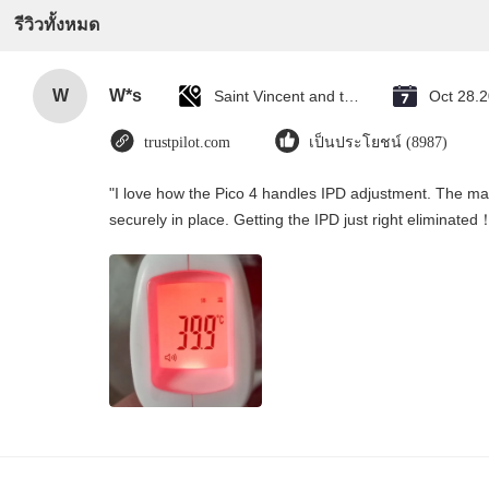
รีวิวทั้งหมด
W
W*s
Saint Vincent and the Grenadines
Oct 28.
trustpilot.com
เป็นประโยชน์ (8987)
"I love how the Pico 4 handles IPD adjustment. The manu
securely in place. Getting the IPD just right eliminated