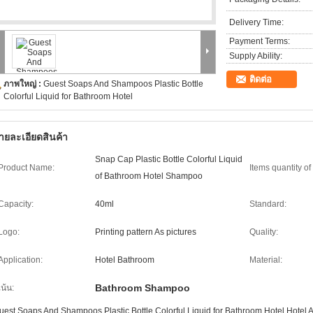
Delivery Time:
Payment Terms:
Supply Ability:
ติดต่อ
ภาพใหญ่ :
Guest Soaps And Shampoos Plastic Bottle
Colorful Liquid for Bathroom Hotel
ายละเอียดสินค้า
Snap Cap Plastic Bottle Colorful Liquid
Product Name:
Items quantity of 
of Bathroom Hotel Shampoo
Capacity:
40ml
Standard:
Logo:
Printing pattern As pictures
Quality:
Application:
Hotel Bathroom
Material:
Bathroom Shampoo
เน้น:
uest Soaps And Shampoos Plastic Bottle Colorful Liquid for Bathroom Hotel Hotel