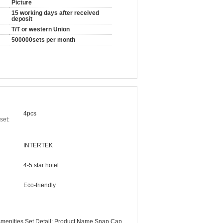
Picture
15 working days after received
deposit
T/T or western Union
500000sets per month
4pcs
set:
INTERTEK
4-5 star hotel
Eco-friendly
 Amenities Set Detail: Product Name Snap Cap