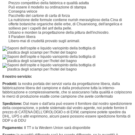
Prezzo competitivo della fabbrica e qualità adatta
Può essere il modello su ordinazione di stampa
Consegna veloce
Pacchetto del cartone di carta di forza
La nutrizione delle formule contiene nurish meraviglioso della Cina di
offerte botaniche organiche delle erbe, di Chuanxiong, dell'angelica e
sollievo per i capelli del anf della pelle.
Urbano e morden la progettazione della pittura dell'inchiostro.
Il Paraben libera
Libero-mai di crudeltà provato sugli animali.
Il nostro servizio:
Prodotti:
la nostra portata dei servizi varia da progettazione libera, dalla
fabbricazione libera del campione e dalla produzione tutta la interno-
fabbricazione e complessivamente, che si assicurano l'alta qualità e colpiscono
le merci di produzione esatte come campione che avete confermato
Spedizione:
Dal mare o dall'aria può essere il fornitore dal nostro spedizioniere
della cooperazione, o potete sistemato dal vostro agente, noi potete fornire il
prezzo di CATENA DELL'OROLOGIO o di EXW, campione potete spedire da
DHL, UPS o altri esprimono, alcuni paesi possono essere spedizione fornita di
DDP o di DDU
Pagamento:
Il TT o la Western Union sarà disponibile