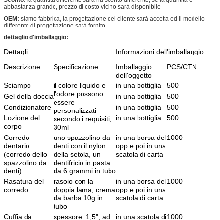
Sconto:
la quantità differente sarà ha sconto differente, se la quantità è
abbastanza grande, prezzo di costo vicino sarà disponibile
OEM:
siamo fabbrica, la progettazione del cliente sarà accetta ed il modello
differente di progettazione sarà fornito
dettaglio d'imballaggio:
Dettagli
Informazioni dell'imballaggio
Descrizione
Specificazione
Imballaggio
PCS/CTN
dell'oggetto
Sciampo
il colore liquido e
in una bottiglia
500
l'odore possono
Gel della doccia
in una bottiglia
500
essere
Condizionatore
in una bottiglia
500
personalizzati
Lozione del
in una bottiglia
500
secondo i requisiti,
corpo
30ml
Corredo
uno spazzolino da
in una borsa del
1000
dentario
denti con il nylon
opp e poi in una
(corredo dello
della setola, un
scatola di carta
spazzolino da
dentifricio in pasta
denti)
da 6 grammi in tubo
Rasatura del
rasoio con la
in una borsa del
1000
corredo
doppia lama, crema
opp e poi in una
da barba 10g in
scatola di carta
tubo
Cuffia da
spessore: 1,5", ad
in una scatola di
1000