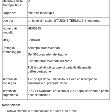
Materiale della
PE
metropolitana
Fragranza
Miele della vaniglia
Uso per
un hotel di 4 stelle, STAZIONE TERMALE, linee aeree
Numero di
HN00295
modello
MOQ
5000sets
Dettaglio
Sciampo 500pcs/carton
d'imballaggio
Gel 500pcs/carton del bagno
Lozione 500pcs/carton del corpo
Tutti imballati dal cartone di carta di alta qualità
dell'esportazione
Termine di
12-15days dopo il deposito ricevuto ed il campione
consegna
confermato di preproduzione
Termini di
30% TT avanzato, equilibrio di 70% dopo ispezione e prima
pagamento
della spedizione
Descrizione:
Nuova stampa di progettazione e nuovo tubo di stile