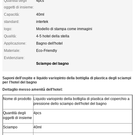
Quantità degli
4pcs
oggetti di insieme:
Capacità:
40ml
standard:
intertek
logo:
Modello di stampa come immagini
Qualità:
4-5 hotel della stella
Applicazione:
Bagno dell'hotel
Materiale:
Eco-Friendly
Evidenziare:
Sciampo del bagno
Saponi dell'ospite e liquido variopinto della bottiglia di plastica degli sciampi
per l'hotel del bagno
Dettaglio messo amenità dell'hotel:
Nome di prodotto
Liquido variopinto della bottiglia di plastica del coperchio a
pressione dello sciampo dell'hotel del bagno
Quantità degli
4pcs
oggetti di insieme
Sciampo
40ml