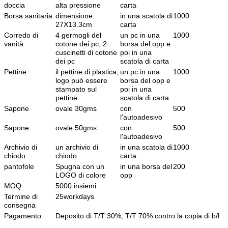
doccia
alta pressione
carta
Borsa sanitaria
dimensione:
in una scatola di
1000
27X13.3cm
carta
Corredo di
4 germogli del
un pc in una
1000
vanità
cotone dei pc, 2
borsa del opp e
cuscinetti di cotone
poi in una
dei pc
scatola di carta
Pettine
il pettine di plastica,
un pc in una
1000
logo può essere
borsa del opp e
stampato sul
poi in una
pettine
scatola di carta
Sapone
ovale 30gms
con
500
l'autoadesivo
Sapone
ovale 50gms
con
500
l'autoadesivo
Archivio di
un archivio di
in una scatola di
1000
chiodo
chiodo
carta
pantofole
Spugna con un
in una borsa del
200
LOGO di colore
opp
MOQ
5000 insiemi
Termine di
25workdays
consegna
Pagamento
Deposito di T/T 30%, T/T 70% contro la copia di b/l