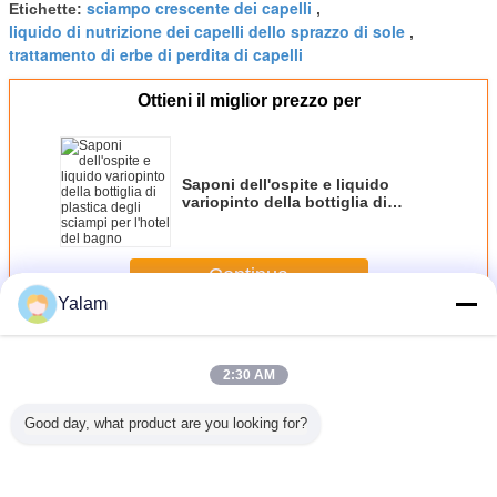
sciampo crescente dei capelli
Etichette:
,
liquido di nutrizione dei capelli dello sprazzo di sole
,
trattamento di erbe di perdita di capelli
Ottieni il miglior prezzo per
Saponi dell'ospite e liquido
variopinto della bottiglia di
plastica degli sciampi per l'hotel
del bagno
Continua
Yalam
Liquido di nutrizione dei capelli
Più
2:30 AM
Good day, what product are you looking for?
do di
OLIO DI JOJOBA
Sodio naturale di
Il fondamento
Liquido d
e di perm
GOLDED
Hyaluronate,
liquido magico
origina
lograno
grado medico
brillante durevole
crescit