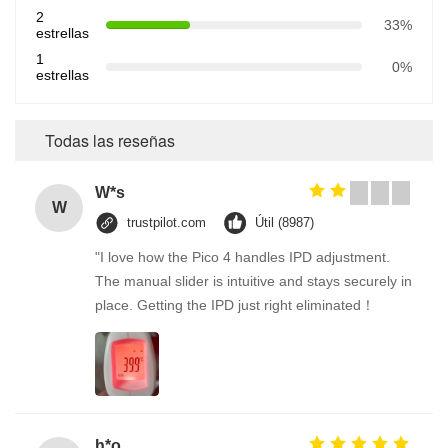
2
33%
estrellas
1
0%
estrellas
Todas las reseñas
W*s
W
trustpilot.com
Útil (8987)
"I love how the Pico 4 handles IPD adjustment.
The manual slider is intuitive and stays securely in
place. Getting the IPD just right eliminated！
h*o