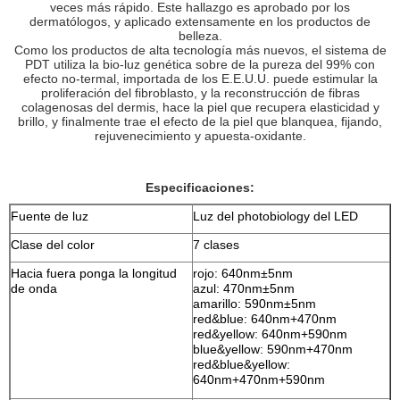
veces más rápido. Este hallazgo es aprobado por los
dermatólogos, y aplicado extensamente en los productos de
belleza.
Como los productos de alta tecnología más nuevos, el sistema de
PDT utiliza la bio-luz genética sobre de la pureza del 99% con
efecto no-termal, importada de los E.E.U.U. puede estimular la
proliferación del fibroblasto, y la reconstrucción de fibras
colagenosas del dermis, hace la piel que recupera elasticidad y
brillo, y finalmente trae el efecto de la piel que blanquea, fijando,
rejuvenecimiento y apuesta-oxidante.
Especificaciones:
Fuente de luz
Luz del photobiology del LED
Clase del color
7 clases
Hacia fuera ponga la longitud
rojo: 640nm±5nm
de onda
azul: 470nm±5nm
amarillo: 590nm±5nm
red&blue: 640nm+470nm
red&yellow: 640nm+590nm
blue&yellow: 590nm+470nm
red&blue&yellow:
640nm+470nm+590nm