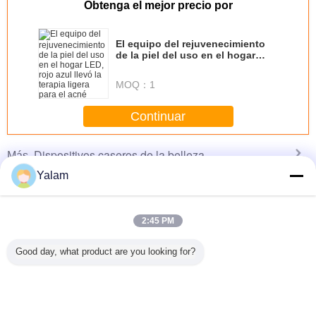
Obtenga el mejor precio por
El equipo del rejuvenecimiento
de la piel del uso en el hogar
LED, rojo azul llevó la terapia
ligera para el acné
MOQ：
1
Continuar
Dispositivos caseros de la belleza
Más
Yalam
2:45 PM
el hogar
Diode Laser Hair
Multifunctional
Red Handheld
Cool Lip
de la vena
Removal
Body Shaping
Ultrasonic Beauty
Freezing 
Good day, what product are you looking for?
raña del
Slimming Beauty
Equipment /
Device Galvanic
Home B
spositivo
Equipment 808nm
Home Beauty
Led Light Salon
Machine 
belleza
Professional
Machine With 8
Tightening
el alto -
Inch Touch
idad
Cambie la lengua
Screen
s