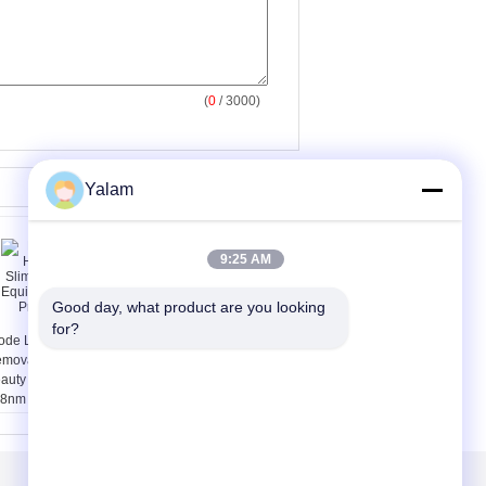
(
0
/ 3000)
Yalam
9:25 AM
Good day, what product are you looking 
for?
ode Laser Hair
Multifunctional Body
moval Slimming
Shaping Equipment /
auty Equipment
Home Beauty Machine
8nm Professional
With 8 Inch Touch
Screen
ติดต่อเรา