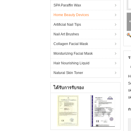
SPA Paraffin Wax
Home Beauty Devices
Artificial Nail Tips
Nail Art Brushes
Collagen Facial Mask
Moisturizing Facial Mask
ร
Hair Nourishing Liquid
Natural Skin Toner
H
S
ได้รับการรับรอง
s
s
ก