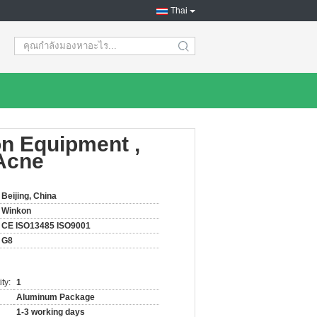
Thai
search
n Equipment ,
 Acne
Beijing, China
Winkon
CE ISO13485 ISO9001
G8
ty:
1
Aluminum Package
1-3 working days