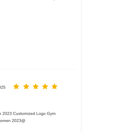
！
025
men 2023 Customized Logo Gym
r Women 2023@