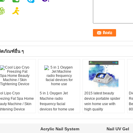
ิตภัณฑ์อื่น ๆ
ol Lipo Cryo
5 in 1 Oxygen Jet
2015 latest beauty
Di
eezing Fat Spa Home
Machine radio
device portable spider
Re
auty Machine / Skin
frequency facial
vein home use with
Be
ghtening Device
devices for home use
high quality
80
Acrylic Nail System
Nail UV Gel