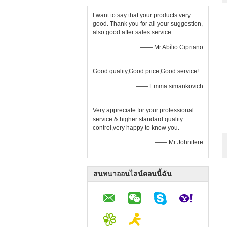
I want to say that your products very
good. Thank you for all your suggestion,
also good after sales service.
—— Mr Abílio Cipriano
Good quality,Good price,Good service!
—— Emma simankovich
Very appreciate for your professional
service & higher standard quality
control,very happy to know you.
—— Mr Johnifere
สนทนาออนไลน์ตอนนี้ฉัน