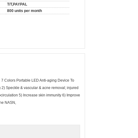
T/T,PAYPAL
800 units per month
7 Colors Portable LED Anti-aging Device To
g 2) Speckle & vascular & acne removal; injured
ocirculation 5) Increase skin immunity 6) Improve
 the NASN,