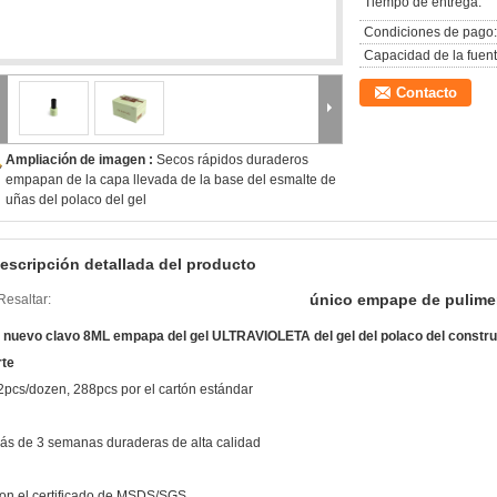
Tiempo de entrega:
Condiciones de pago:
Capacidad de la fuent
Contacto
Ampliación de imagen :
Secos rápidos duraderos
empapan de la capa llevada de la base del esmalte de
uñas del polaco del gel
escripción detallada del producto
único empape de pulimen
Resaltar:
l nuevo clavo 8ML empapa del gel ULTRAVIOLETA del gel del polaco del constr
rte
2pcs/dozen, 288pcs por el cartón estándar
ás de 3 semanas duraderas de alta calidad
on el certificado de MSDS/SGS