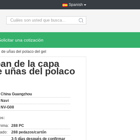
Spanish
search
Solicitar una cotización
 de uñas del polaco del gel
an de la capa
e uñas del polaco
China Guangzhou
Navi
NV-G08
os:
nima:
288 PC
ado:
288 pedazos/cartón
3-5 días después de confirmar