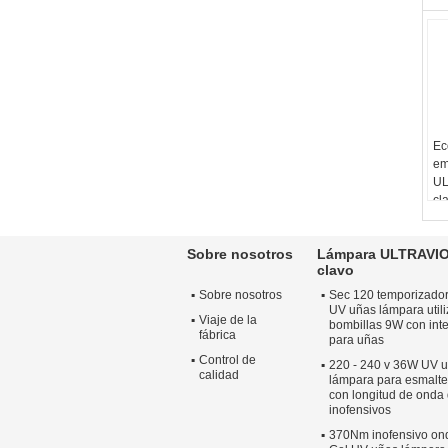
Ec
em
UL
cl
LE
de
Sobre nosotros
Lámpara ULTRAVIO
clavo
Sobre nosotros
Sec 120 temporizado
UV uñas lámpara utili
Viaje de la
bombillas 9W con inte
fábrica
para uñas
Control de
220 - 240 v 36W UV 
calidad
lámpara para esmalte
con longitud de ond
inofensivos
370Nm inofensivo o