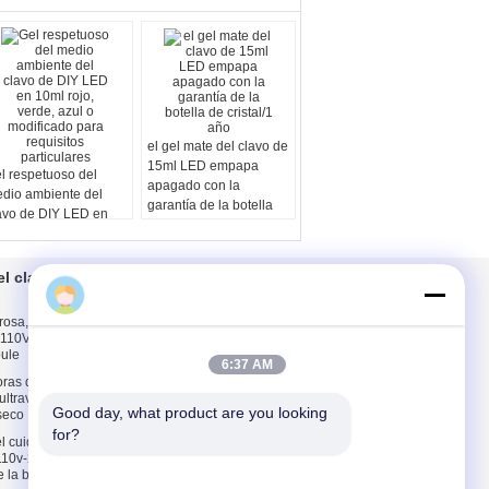
el gel mate del clavo de
15ml LED empapa
l respetuoso del
apagado con la
dio ambiente del
garantía de la botella
avo de DIY LED en
de cristal/1 año
ml rojo, verde, azul o
dificado para
quisitos particulares
l clavo
Éntrenos en
contacto con
osa, blanco,
Éntrenos en
-110V 60hz del
contacto con
bule
6:37 AM
Pida una cita
ras de ABS plástico
E-Mail
ltravioleta del
Good day, what product are you looking 
seco
Sitemap
for?
el cuidado y de la
110v-220v/la luz UV
 la belleza del