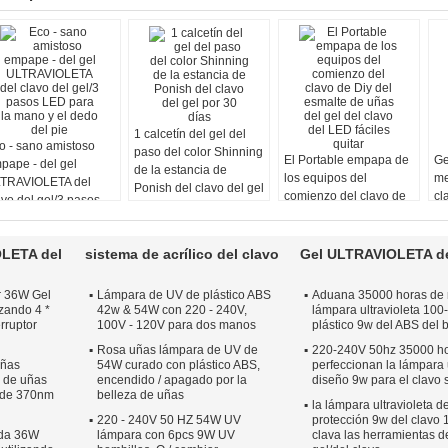
1 calcetín del gel del
o - sano amistoso
paso del color Shinning
El Portable empapa de
Ge
pape - del gel
de la estancia de
los equipos del
me
TRAVIOLETA del
Ponish del clavo del gel
comienzo del clavo de
cl
avo del gel/3 pasos
por 30 días
Diy del esmalte de
10
D para la mano y el
uñas del gel del clavo
mo
do del pie
del LED fáciles quitar
re
LETA del
sistema de acrílico del clavo
Gel ULTRAVIOLETA de
r 36W Gel
Lámpara de UV de plástico ABS
Aduana 35000 horas de r
zando 4 *
42w & 54W con 220 - 240V,
lámpara ultravioleta 100
rruptor
100V - 120V para dos manos
plástico 9w del ABS del 
Rosa uñas lámpara de UV de
220-240V 50hz 35000 ho
uñas
54W curado con plástico ABS,
perfeccionan la lámpara u
 de uñas
encendido / apagado por la
diseño 9w para el clavo 
a de 370nm
belleza de uñas
la lámpara ultravioleta d
220 - 240V 50 HZ 54W UV
protección 9w del clavo 
nda 36W
lámpara con 6pcs 9W UV
clava las herramientas de