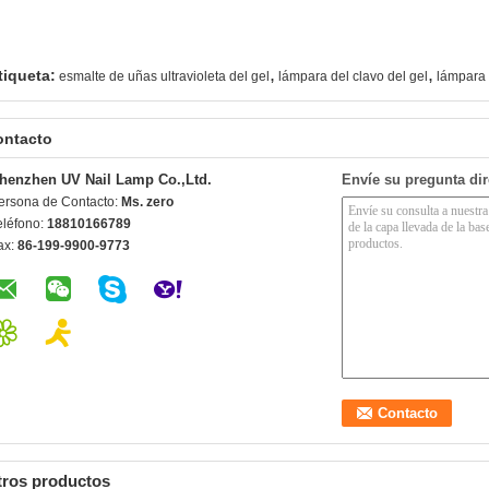
,
,
tiqueta:
esmalte de uñas ultravioleta del gel
lámpara del clavo del gel
lámpara 
ontacto
henzhen UV Nail Lamp Co.,Ltd.
Envíe su pregunta di
ersona de Contacto:
Ms. zero
eléfono:
18810166789
ax:
86-199-9900-9773
tros productos