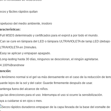
ecos y fáciles rápidos quitan
espetuoso del medio ambiente, inodoro
aracterísticas:
.Full MSDS determinado y certificados para el exprot a por todo el mundo.
.Can se cure en lámpara del LED o lámpara ULTRAVIOLETA de lamp.LED (debajo 
LTRAVIOLETA en 2minutes.
.Easy se aplican y empapan apagado.
.Long-lasting hasta 30 días, ningunos se descoloran, el ningún agrietarse.
.4.100%Brandnew
tención:
s fenómeno normal si el gel va más densamente en el caso de la reducción de tem
uarde lejos de la sol y del calor. Guarde firmemente después de usar.
antenga fuera del alcance de niños.
iga las direcciones para el uso. Interrumpa el uso si ocurre la sensibilización.
aya a cuidarse si en ojos o mes.