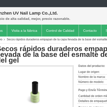
nzhen UV Nail Lamp Co.,Ltd.
cio de alta calidad, mejor, precio razonable.
os
Visita a la fábrica
Control de Calidad
Contacto
vo
Secos rápidos duraderos empapan de la capa llevada de la base del esmalte
Secos rápidos duraderos empap
levada de la base del esmalte d
el gel
Datos del producto:
Lugar de origen:
Nombre de la marca:
Número de modelo:
Pago y Envío Términ
Cantidad de orden mí
Detalles de empaquet