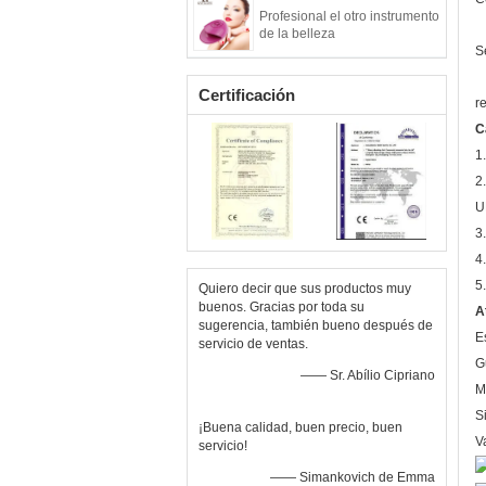
Profesional el otro instrumento
de la belleza
S
Certificación
r
C
1
2
U
3
4
5
Quiero decir que sus productos muy
buenos. Gracias por toda su
A
sugerencia, también bueno después de
E
servicio de ventas.
G
—— Sr. Abílio Cipriano
M
S
¡Buena calidad, buen precio, buen
V
servicio!
—— Simankovich de Emma