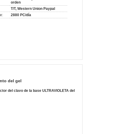
orden
T/T, Western Union Paypal
e:
2880 PC/día
to del gel
uctor del clavo de la base ULTRAVIOLETA del