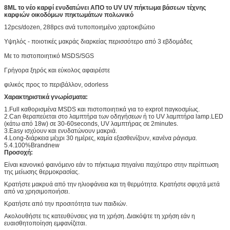
8ML το νέο καρφί ενυδατώνει ΑΠΟ το UV UV πήκτωμα βάσεων τέχνης
καρφιών οικοδόμων πηκτωμάτων πολωνικό
12pcs/dozen, 288pcs ανά τυποποιημένο χαρτοκιβώτιο
Υψηλός - ποιοτικές μακράς διαρκείας περισσότερο από 3 εβδομάδες
Με το πιστοποιητικό MSDS/SGS
Γρήγορα ξηρός και εύκολος αφαιρέστε
φιλικός προς το περιβάλλον, odorless
Χαρακτηριστικά γνωρίσματα:
1.Full καθορισμένα MSDS και πιστοποιητικά για το exprot παγκοσμίως.
2.Can θεραπεύεται στο λαμπτήρα των οδηγήσεων ή το UV λαμπτήρα lamp.LED
(κάτω από 18w) σε 30-60seconds, UV λαμπτήρας σε 2minutes.
3.Easy ισχύουν και ενυδατώνουν μακριά.
4.Long-διάρκεια μέχρι 30 ημέρες, καμία εξασθενίζουν, κανένα ράγισμα.
5.4.100%Brandnew
Προσοχή:
Είναι κανονικό φαινόμενο εάν το πήκτωμα πηγαίνει παχύτερο στην περίπτωση
της μείωσης θερμοκρασίας.
Κρατήστε μακρυά από την ηλιοφάνεια και τη θερμότητα. Κρατήστε σφιχτά μετά
από να χρησιμοποιήσει.
Κρατήστε από την προσιτότητα των παιδιών.
Ακολουθήστε τις κατευθύνσεις για τη χρήση. Διακόψτε τη χρήση εάν η
ευαισθητοποίηση εμφανίζεται.