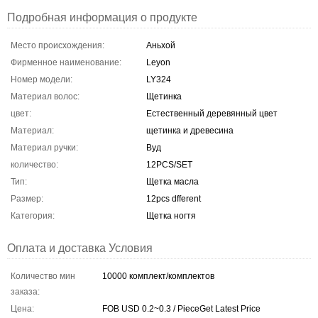
Подробная информация о продукте
Место происхождения:
Аньхой
Фирменное наименование:
Leyon
Номер модели:
LY324
Материал волос:
Щетинка
цвет:
Естественный деревянный цвет
Материал:
щетинка и древесина
Материал ручки:
Вуд
количество:
12PCS/SET
Тип:
Щетка масла
Размер:
12pcs dfferent
Категория:
Щетка ногтя
Оплата и доставка Условия
Количество мин
10000 комплект/комплектов
заказа:
Цена:
FOB USD 0.2~0.3 / PieceGet Latest Price