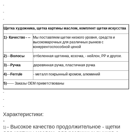
-
-
-
Щетка художника, щетка картины маслом, комплект щетки искусства
1)
-
Качество - --
Мы поставляем щетки низкого уровня, средств и
высокомарочных для различных рынков с
конкурентоспособной ценой
2)
---
Волосы
отбеленная щетинка, козочка, - нейлон, PP и другое.
3)
---
Ручка
деревянная ручка, пластичная ручка
4)
---
Ferrule
- металл покрынный кромом, алюминий
5)
------ Заказы OEM приветствованы
-
-
-
Характеристики:
-
- Высокое качество продолжительное - щетки
1)