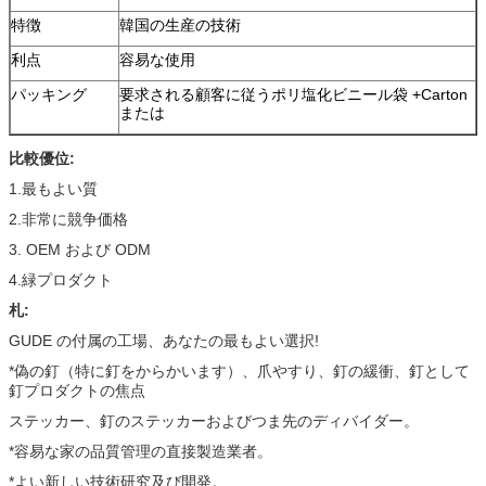
特徴
韓国の生産の技術
利点
容易な使用
パッキング
要求される顧客に従うポリ塩化ビニール袋 +Carton
または
比較優位:
1.最もよい質
2.非常に競争価格
3. OEM および ODM
4.緑プロダクト
札:
GUDE の付属の工場、あなたの最もよい選択!
*偽の釘（特に釘をからかいます）、爪やすり、釘の緩衝、釘として
釘プロダクトの焦点
ステッカー、釘のステッカーおよびつま先のディバイダー。
*容易な家の品質管理の直接製造業者。
*よい新しい技術研究及び開発。