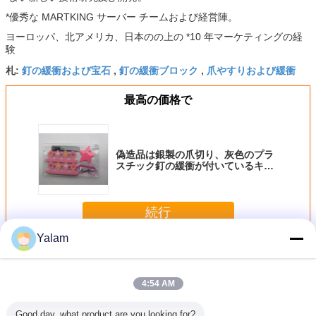
*優秀な MARTKING サーバー チームおよび経営陣。
ヨーロッパ、北アメリカ、日本のの上の *10 年マーケティングの経
験
釘の緩衝および宝石
釘の緩衝ブロック
爪やすりおよび緩衝
札:
,
,
最高の価格で
偽造品は銀製の爪切り、灰色のプラ
スチック釘の緩衝が付いているキッ
トを釘付けします
続行
Yalam
釘の緩衝
多く
4:54 AM
Good day, what product are you looking for?