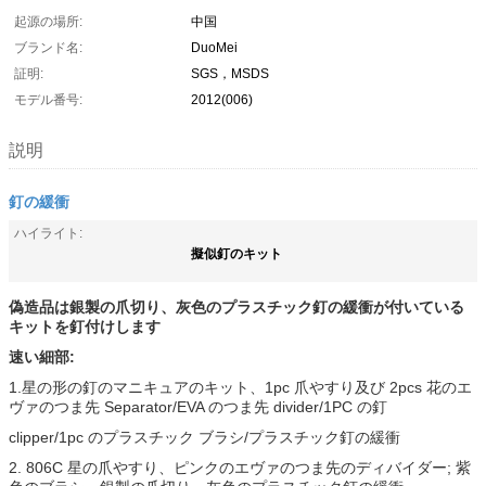
起源の場所:
中国
ブランド名:
DuoMei
証明:
SGS，MSDS
モデル番号:
2012(006)
説明
釘の緩衝
ハイライト:
擬似釘のキット
偽造品は銀製の爪切り、灰色のプラスチック釘の緩衝が付いている
キットを釘付けします
速い細部:
1.星の形の釘のマニキュアのキット、1pc 爪やすり及び 2pcs 花のエ
ヴァのつま先 Separator/EVA のつま先 divider/1PC の釘
clipper/1pc のプラスチック ブラシ/プラスチック釘の緩衝
2. 806C 星の爪やすり、ピンクのエヴァのつま先のディバイダー; 紫