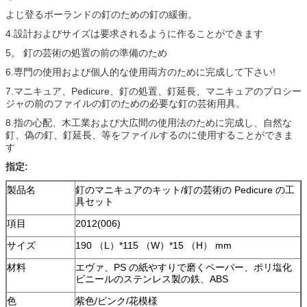
よじ登るポーランドの釘のための釘の緩衝。
4.設計およびサイズは要求されるように作ることができます
5。 釘の芸術の処置の前の準備のため
6.専門の使用および個人的な使用両方のために完成して下さい!
7.マニキュア、Pedicure、釘の処置、釘延長、マニキュアのプロシー
ジャの前のファイルの釘のための必要な釘の芸術用具。
8.指の心配、木工業および大広間の使用法のために完成し、自然な
釘、偽の釘、釘延長、等をファイルするのに使用することができま
す
指定:
製品名
釘のマニキュアのキット/釘の芸術の Pedicure の工
具セット
項目
2012(006)
サイズ
190 （L）*115 （W）*15 （H） mm
材料
エヴァ、PS の紙やすりで磨くペーパー、ポリ塩化
ビニールのステンレス製の鉄、ABS
色
紫色/ピンク/花模様