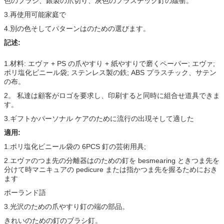
色のブラシ、銀製の爪切り、灰色のプラスチック釘の緩衝。
3.再使用可能家庭で
4.別の色そしてパターンはのための選びます。
記述:
1.材料: エヴァ + PS の爪やすり + 紙やすりで磨くペーパー; エヴァ;
ポリ塩化ビニール袋; ステンレス製の鉄; ABS プラスチック、サテン
の布。
2。 私達は顧客がロゴを要求し、印刷すると同時に組合せ道具できま
す。
3.ギフトかパーソナル ケアのために流行の出現そして適した
適用:
1.ポリ塩化ビニール袋の 6PCS 釘の芸術用具;
2.エヴァのつま先の分離器はのための釘を besmearing ときつま先を
分けて時マニキュアの pedicure または指かつま先を握るためにおき
ます
ポーランド語
3.光沢のための爪やすり釘の端の部品。
きれいのための釘のブラシ釘。