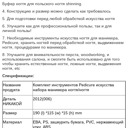
Буфер ногтя для польского ногтя shinning.
4. Конструкцию и размер можно сделать как требовалось
5. Для подготовки перед любой обработкой искусства ногтя
6. Улучшите как для профессиональной пользы, так и для
личной пользы!
7. Необходимые инструменты искусства ногтя для маникюра,
Pedicure, хранить ногтей перед обработкой ногтя, выдвижением
ногтя, процедурами по маникюра.
8. Улучшите для внимательности перста, woodworking, и
использования салона, и смогите быть использовано для того
чтобы хранить естественные ногти, ложные ногти, выдвижения
ногтя, etc
Спецификации:
Название
Комплект инструментов Pedicure искусства
продукта
набора маникюра ногтя/ногтя
Деталь
2012(006)
НИКАКОЙ
Размер
190 (l) *115 (w) *15 (h) mm
Материал
ЕВА, PS, зашкурить бумага, PVC, нержавеющий
утюг, ABS