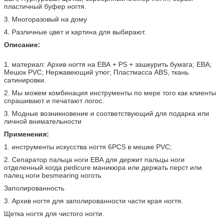
пластичный буфер ногтя.
3. Многоразовый на дому
4. Различные цвет и картина для выбирают.
Описание:
1. материал: Архив ногтя на ЕВА + PS + зашкурить бумага; ЕВА;
Мешок PVC; Нержавеющий утюг; Пластмасса ABS, ткань
сатинировки.
2. Мы можем комбинация инструменты по мере того как клиенты
спрашивают и печатают логос.
3. Модные возникновение и соответствующий для подарка или
личной внимательности
Применения:
1. инструменты искусства ногтя 6PCS в мешке PVC;
2. Сепаратор пальца ноги ЕВА для держит пальцы ноги
отделенный когда pedicure маникюра или держать перст или
палец ноги besmearing ноготь
Заполированность
3. Архив ногтя для заполированности части края ногтя.
Щетка ногтя для чистого ногти.