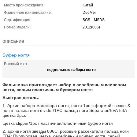
Место происхождения:
Китай
Фирменное наименование:
DuoMei
Сертификация:
SGS，MSDS
Номер модели:
2012(006)
описание
Буфер ногтя
Высокий свет:
поддельные наборы ногтя
Фальшивка пригвождает набор с серебряным клипером
ногтя, серым пластичным буфером ногтя
Быстрая деталь:
1. Архив набора маникюра ногтя, ногтя 1pc с формой звезды &
ногтя пальца ноги divider/1PC пальца ноги Separator/EVA ЕВА
цветка 2pcs
щетка clipper/1pc пластичная/пластичный буфер ногтя
2. архив ногтя звезды 806C, розовые рассекатели пальца ноги
ЕВА; Пурпуровая щетка, серебряный клипер ногтя, серый