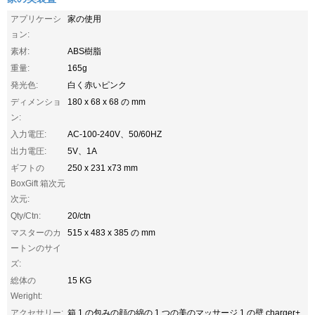
アプリケーシ
家の使用
ョン:
素材:
ABS樹脂
重量:
165g
発光色:
白く赤いピンク
ディメンショ
180 x 68 x 68 の mm
ン:
入力電圧:
AC-100-240V、50/60HZ
出力電圧:
5V、1A
ギフトの
250 x 231 x73 mm
BoxGift 箱次元
次元:
Qty/Ctn:
20/ctn
マスターのカ
515 x 483 x 385 の mm
ートンのサイ
ズ:
総体の
15 KG
Weright:
アクセサリー:
箱 1 の包みの顔の綿の 1 つの美のマッサージ 1 の壁 charger+