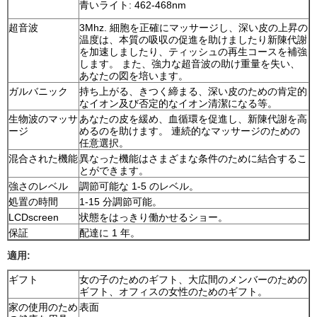
青いライト: 462-468nm
超音波
3Mhz. 細胞を正確にマッサージし、深い皮の上昇の
温度は、本質の吸収の促進を助けましたり新陳代謝
を加速しましたり、ティッシュの再生コースを補強
します。 また、強力な超音波の助け重量を失い、
あなたの図を培います。
ガルバニック
持ち上がる、きつく締まる、深い皮のための肯定的
なイオン及び否定的なイオン清潔になる等。
生物波のマッサ
あなたの皮を緩め、血循環を促進し、新陳代謝を高
ージ
めるのを助けます。 連続的なマッサージのための
任意選択。
混合された機能
異なった機能はさまざまな条件のために結合するこ
とができます。
強さのレベル
調節可能な 1-5 のレベル。
処置の時間
1-15 分調節可能。
LCDscreen
状態をはっきり働かせるショー。
保証
配達に 1 年。
適用:
ギフト
女の子のためのギフト、大広間のメンバーのための
ギフト、オフィスの女性のためのギフト。
家の使用のため
表面