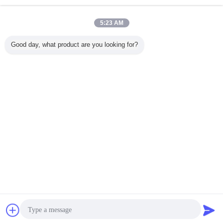
5:23 AM
最も最近の
美装置を細くする
8 インチのタッチ
赤い手持ち型の超
装置をき
Good day, what product are you looking for?
高-質の携
専門 808nm ダイ
画面が付いている
音波美装置ガルバ
る脂肪質
の静脈の
オード レーザーの
装置/家の美機械を
ニック導かれた軽
家の美の機
使用
毛の取り外し
形づける多機能ボ
い大広間
凍らせて
ディ
い リポ 
言語を変えて下さい
Japanese
ホーム
|
私達について
|
私達に連絡しなさい
|
地図
|
プライバシーポリシー
デスクトップの眺め
Copyright © 2012 - 2026 Shenzhen UV Nail Lamp Co.,Ltd..
All rights reserved. Developed by
ECER
見積依頼
メッセージを送る