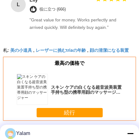
L
manual adjustment is smooth, and finding that
役に立つ (666)
sweet spot makes all the difference. No more eye
"Great value for money. Works perfectly and
strain during long sessions. Highly recommend
arrived quickly. Will definitely buy again."
taking the time to set it up properly!""The Pico 4's
visual clarity is fantastic once you dial in the IPD
correctly. The manual adjustment is smooth, and
美の小道具
レーザーに挑むtriaの年齢
顔の清潔になる装置
札:
,
,
finding that sweet spot makes all the difference.
No more eye strain during long sessions. Highly
最高の価格で
recommend taking the time to set it up
properly!""The Pico 4's visual clarity is fantastic
once you dial in the IPD correctly. The manual
スキン ケアの白くなる超音波美装置
adjustment is smooth, and finding that sweet spot
手持ち型の携帯用顔のマッサージャ
makes all the difference. No more eye strain
ー
during long sessions. Highly r
続行
家の美装置
多く
Yalam