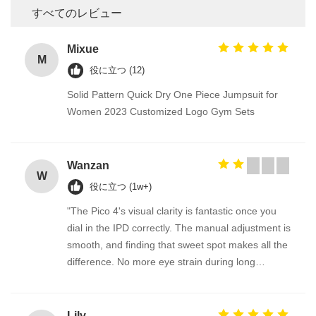
すべてのレビュー
Mixue
M
役に立つ (12)
Solid Pattern Quick Dry One Piece Jumpsuit for
Women 2023 Customized Logo Gym Sets
Wanzan
W
役に立つ (1w+)
"The Pico 4's visual clarity is fantastic once you
dial in the IPD correctly. The manual adjustment is
smooth, and finding that sweet spot makes all the
difference. No more eye strain during long
sessions. Highly recommend taking the time to set
it up properly!""The Pico 4's visual clarity is
fantastic once you dial in the IPD correctly. The
Lily