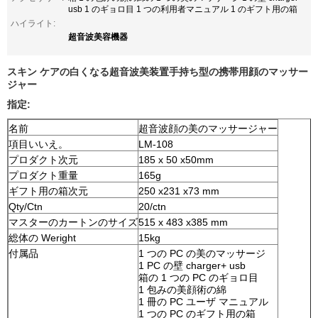
usb 1 のギョロ目 1 つの利用者マニュアル 1 のギフト用の箱
ハイライト:
超音波美容機器
スキン ケアの白くなる超音波美装置手持ち型の携帯用顔のマッサー
ジャー
指定:
名前
超音波顔の美のマッサージャー
項目いいえ。
LM-108
プロダクト次元
185 x 50 x50mm
プロダクト重量
165g
ギフト用の箱次元
250 x231 x73 mm
Qty/Ctn
20/ctn
マスターのカートンのサイズ
515 x 483 x385 mm
総体の Weright
15kg
付属品
1 つの PC の美のマッサージ
1 PC の壁 charger+ usb
箱の 1 つの PC のギョロ目
1 包みの美顔術の綿
1 冊の PC ユーザ マニュアル
1 つの PC のギフト用の箱