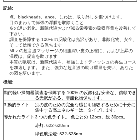
記述:
点、blackheads、ance、しわは、取り外しを傷つけます。
目のまわりで膨張の浮腫を取除くこと
皮の遅い老化、新陳代謝および減る栄養素の吸収容量を改善して
下さい。
調査を保障する 100% の反酸化は光沢があり、非酸化物、安全、
そして信頼できる保ちます
Mhz の超音波マッサージの細胞深い皮の正確に、および上昇の
温度は、促進を助けます
本質の吸収は、新陳代謝を、補強しますティッシュの再生コース
を加速します。 また、強力な超音波の助け重量を失い、あなた
の図を培います。
機能:
動的軽い探知器
調査を保障する 100% の反酸化は安全な、信頼でき
る光沢がある、非酸化物保ちます。
3 動的ライト
別の皮のための完全な感じを経験するために十分に
集中する高エネルギーは、タイプします。
導かれたライト
3 つの色ライト。 色ごとの 12pcs、総 36pcs。
赤灯: 622-628nm
緑色航法燈: 522-528nm