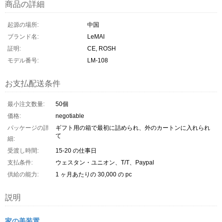
商品の詳細
起源の場所:
中国
ブランド名:
LeMAI
証明:
CE, ROSH
モデル番号:
LM-108
お支払配送条件
最小注文数量:
50個
価格:
negotiable
パッケージの詳
ギフト用の箱で最初に詰められ、外のカートンに入れられ
て
細:
受渡し時間:
15-20 の仕事日
支払条件:
ウェスタン・ユニオン、T/T、Paypal
供給の能力:
1 ヶ月あたりの 30,000 の pc
説明
家の美装置