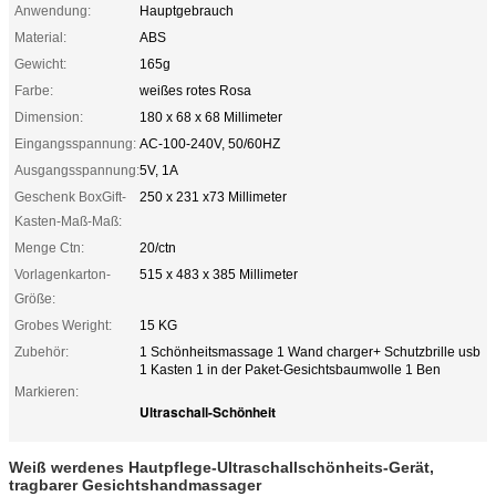
Anwendung:
Hauptgebrauch
Material:
ABS
Gewicht:
165g
Farbe:
weißes rotes Rosa
Dimension:
180 x 68 x 68 Millimeter
Eingangsspannung:
AC-100-240V, 50/60HZ
Ausgangsspannung:
5V, 1A
Geschenk BoxGift-
250 x 231 x73 Millimeter
Kasten-Maß-Maß:
Menge Ctn:
20/ctn
Vorlagenkarton-
515 x 483 x 385 Millimeter
Größe:
Grobes Weright:
15 KG
Zubehör:
1 Schönheitsmassage 1 Wand charger+ Schutzbrille usb
1 Kasten 1 in der Paket-Gesichtsbaumwolle 1 Ben
Markieren:
Ultraschall-Schönheit
Weiß werdenes Hautpflege-Ultraschallschönheits-Gerät,
tragbarer Gesichtshandmassager