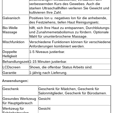
verbessernden Kurs des Gewebes. Auch die
starken Ultraschallhilfen verlieren Sie Gewicht und
kultivieren Ihre Zahl.
Galvanisch
Positives Ion u. negatives Ion für die anhebende,
des Festziehens, tiefen Haut Reinigungsetc.
Bio-Welle
hilft, sich Ihre Haut zu entspannen, Durchblutungs-
Massage
und Zunahmemetabolismus zu fördern. Optionale
Wahl für ununterbrochene Massage.
Mischfunktion
Verschiedene Funktionen können für verschiedene
Anforderungen kombiniert werden.
Doppelte
1-5 Niveaus justierbar.
Helligkeit
Behandlungszeit
1-15 Minuten justierbar.
LCDscreen
Shows, die offenbar Status Arbeits sind.
Garantie
1-jährig nach Lieferung.
Anwendungen:
Geschenk
Geschenk für Mädchen, Geschenk für
Salonmitglieder, Geschenk für Bürodamen.
Gesundes Werkzeug
Gesicht
für Hauptgebrauch
Werkzeug für
Gesicht
Schönheitssalon