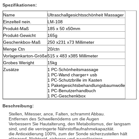
Spezifikationen:
Name
Ultraschallgesichtsschönheit Massager
Einzelteil nein.
LM-108
Produkt-Maß
185 x 50 x50mm
Produkt-Gewicht
165g
Geschenkbox-Maß
250 x231 x73 Millimeter
Menge Ctn
20/ctn
Vorlagenkarton-Größe
515 x 483 x385 Millimeter
Grobes Weright
15kg
Zusätze
1 PC-Schönheitsmassage
1 PC-Wand charger+ usb
1 PC-Schutzbrille im Kasten
1 Paketgesichtsbehandlungsbaumwolle
1 PC-Benutzerhandbuch
1 PC-Geschenkbox
Beschreibung:
Stellen, Mitesser, ance, Falten, schrammt Abbau.
Entfernen des Schwellenödems um die Augen
Verbessern Sie Hautalterung, den Metabolismus, der langsam
sind, und die verringerte Nährstoffaufnahmekapazität.
die Antioxidierung 100%, zum der Sonde sicherzustellen hält
glänzend, Nichtoxid, sicheres und zuverlässiges