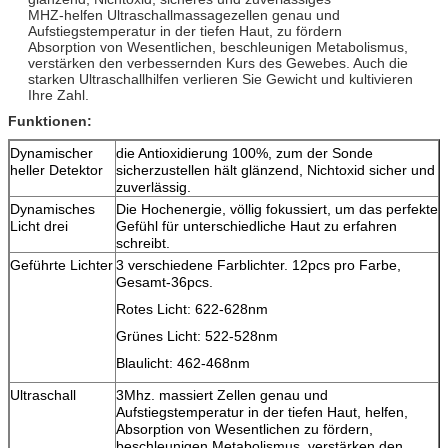
MHZ-helfen Ultraschallmassagezellen genau und
Aufstiegstemperatur in der tiefen Haut, zu fördern
Absorption von Wesentlichen, beschleunigen Metabolismus,
verstärken den verbessernden Kurs des Gewebes. Auch die
starken Ultraschallhilfen verlieren Sie Gewicht und kultivieren
Ihre Zahl.
Funktionen:
Dynamischer
die Antioxidierung 100%, zum der Sonde
heller Detektor
sicherzustellen hält glänzend, Nichtoxid sicher und
zuverlässig.
Dynamisches
Die Hochenergie, völlig fokussiert, um das perfekte
Licht drei
Gefühl für unterschiedliche Haut zu erfahren
schreibt.
Geführte Lichter
3 verschiedene Farblichter. 12pcs pro Farbe,
Gesamt-36pcs.
Rotes Licht: 622-628nm
Grünes Licht: 522-528nm
Blaulicht: 462-468nm
Ultraschall
3Mhz. massiert Zellen genau und
Aufstiegstemperatur in der tiefen Haut, helfen,
Absorption von Wesentlichen zu fördern,
beschleunigen Metabolismus, verstärken den