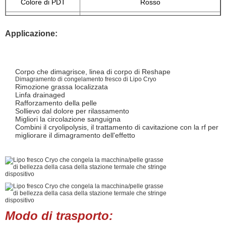
Colore di PDT
Rosso
Energia controllata
Sì
Applicazione:
Tensione in ingresso
110~120/220~240,50Hz/60Hz
Dimensione
65*71*41CM
d'imballaggio
Corpo che dimagrisce, linea di corpo di Reshape
Dimagramento di congelamento fresco di Lipo Cryo
Rimozione grassa localizzata
Linfa drainaged
Rafforzamento della pelle
Sollievo dal dolore per rilassamento
Migliori la circolazione sanguigna
Combini il cryolipolysis, il trattamento di cavitazione con la rf per
migliorare il dimagramento dell'effetto
Modo di trasporto: