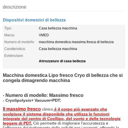
descrizione
Dispositivi domestici di bellezza
Tipo:
Casa bellezza macchina
Marca:
VMED
Numero di modello:
macchina domestica massima fresca di bellezza
Caratteristica:
Casa bellezza macchina
Evidenziare:
Attrezzature di casa bellezza
Macchina domestica Lipo fresco Cryo di bellezza che si
congela dimagrendo macchina
- Numero di modello: Massimo fresco
- Cryolipolysis+ Vacuum+PDT:
Il massimo fresco
clinico
è il corpo più avanzato che
scolpisce il sistema disponibile che utilizza le funzioni
integrate del centro di Coollipo, del vuoto e delle tecnologie
leggere di PDT.
Ciò permette di migliorare l'accuratezza e
l'efficienza del trattamento delle celluliti per i pazienti, offrendo la